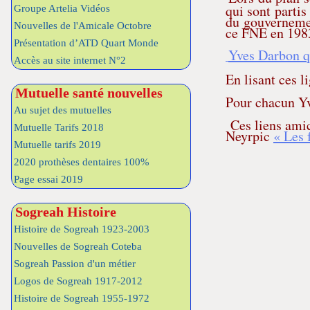
qui sont parti
Groupe Artelia Vidéos
du gouvernemen
Nouvelles de l'Amicale Octobre
ce FNE en 198
Présentation d’ATD Quart Monde
Yves Darbon qu
Accès au site internet N°2
En lisant ces l
Mutuelle santé nouvelles
Pour chacun Yv
Au sujet des mutuelles
Ces liens amica
Mutuelle Tarifs 2018
Neyrpic
« Les 
Mutuelle tarifs 2019
2020 prothèses dentaires 100%
Page essai 2019
Sogreah Histoire
Histoire de Sogreah 1923-2003
Nouvelles de Sogreah Coteba
Sogreah Passion d'un métier
Logos de Sogreah 1917-2012
Histoire de Sogreah 1955-1972