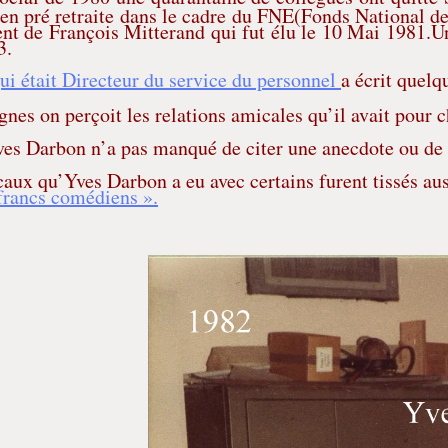
s en pré retraite dans le cadre du FNE(Fonds National 
t de François Mitterand qui fut élu le 10 Mai 1981.Un
3.
i était Directeur du service du personnel
a écrit quelq
ignes on perçoit les relations amicales qu’il avait pour 
es Darbon n’a pas manqué de citer une anecdote ou de r
ux qu’Yves Darbon a eu avec certains furent tissés auss
francs comédiens ».