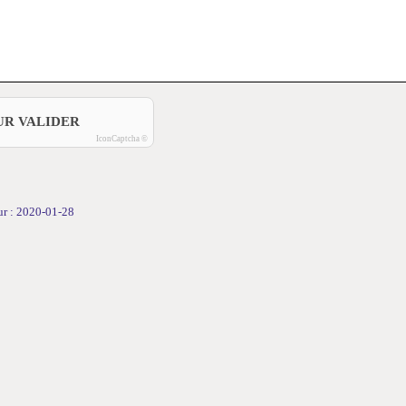
UR VALIDER
IconCaptcha ©
our : 2020-01-28