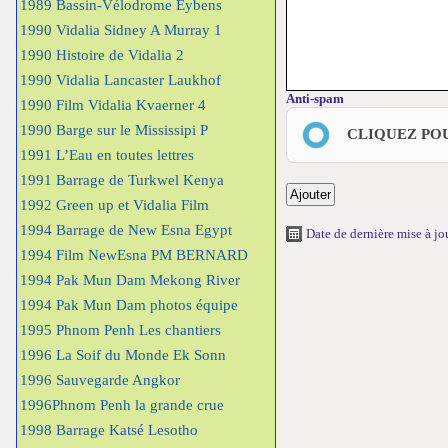
1989 Bassin-Vélodrome Eybens
1990 Vidalia Sidney A Murray 1
1990 Histoire de Vidalia 2
1990 Vidalia Lancaster Laukhof
Anti-spam
1990 Film Vidalia Kvaerner 4
1990 Barge sur le Mississipi P
CLIQUEZ PO
1991 L’Eau en toutes lettres
1991 Barrage de Turkwel Kenya
1992 Green up et Vidalia Film
1994 Barrage de New Esna Egypt
Date de dernière mise à j
1994 Film NewEsna PM BERNARD
1994 Pak Mun Dam Mekong River
1994 Pak Mun Dam photos équipe
1995 Phnom Penh Les chantiers
1996 La Soif du Monde Ek Sonn
1996 Sauvegarde Angkor
1996Phnom Penh la grande crue
1998 Barrage Katsé Lesotho