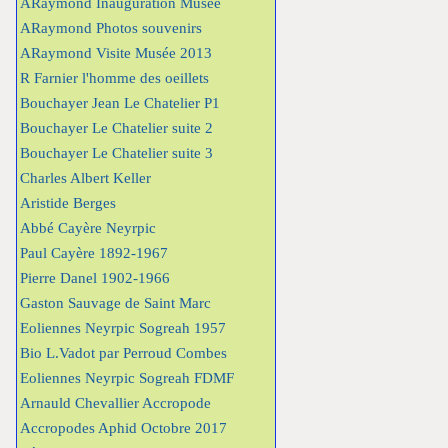
ARaymond Inauguration Musée
ARaymond Photos souvenirs
ARaymond Visite Musée 2013
R Farnier l'homme des oeillets
Bouchayer Jean Le Chatelier P1
Bouchayer Le Chatelier suite 2
Bouchayer Le Chatelier suite 3
Charles Albert Keller
Aristide Berges
Abbé Cayère Neyrpic
Paul Cayère 1892-1967
Pierre Danel 1902-1966
Gaston Sauvage de Saint Marc
Eoliennes Neyrpic Sogreah 1957
Bio L.Vadot par Perroud Combes
Eoliennes Neyrpic Sogreah FDMF
Arnauld Chevallier Accropode
Accropodes Aphid Octobre 2017