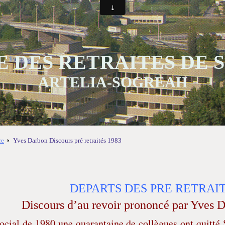
 DES RETRAITES DE
ARTELIA-SOGREAH
re
Yves Darbon Discours pré retraités 1983
DEPARTS DES PRE RETRAIT
Discours d’au revoir prononcé par Yves 
ocial de 1980 une quarantaine de collègues ont quitté 