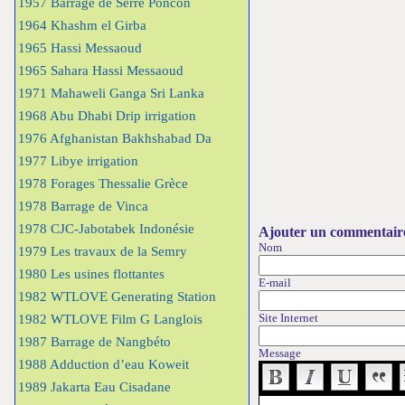
1957 Barrage de Serre Poncon
1964 Khashm el Girba
1965 Hassi Messaoud
1965 Sahara Hassi Messaoud
1971 Mahaweli Ganga Sri Lanka
1968 Abu Dhabi Drip irrigation
1976 Afghanistan Bakhshabad Da
1977 Libye irrigation
1978 Forages Thessalie Grèce
1978 Barrage de Vinca
1978 CJC-Jabotabek Indonésie
Ajouter un commentair
Nom
1979 Les travaux de la Semry
1980 Les usines flottantes
E-mail
1982 WTLOVE Generating Station
Site Internet
1982 WTLOVE Film G Langlois
1987 Barrage de Nangbéto
Message
1988 Adduction d’eau Koweit
1989 Jakarta Eau Cisadane