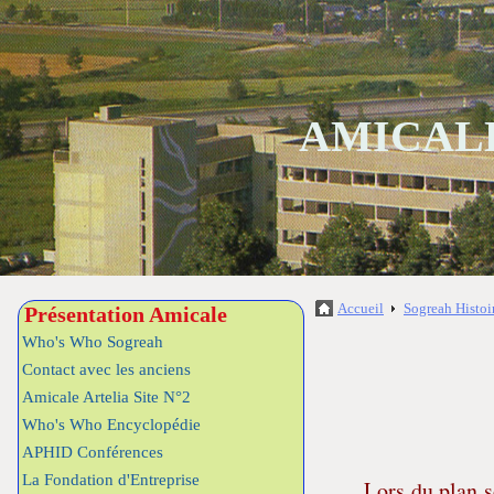
AMICALE
Accueil
Sogreah Histoi
Présentation Amicale
Who's Who Sogreah
Contact avec les anciens
Amicale Artelia Site N°2
Who's Who Encyclopédie
APHID Conférences
La Fondation d'Entreprise
Lors du plan s