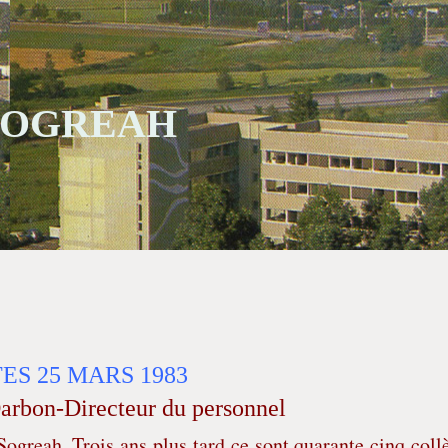
 SOGREAH
ES 25 MARS 1983
Darbon-Directeur du personnel
Sogreah. Trois ans plus tard ce sont quarante cinq coll