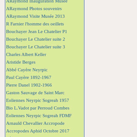
ARaymond Inauguration Musée
ARaymond Photos souvenirs
ARaymond Visite Musée 2013
R Farnier l'homme des oeillets
Bouchayer Jean Le Chatelier P1
Bouchayer Le Chatelier suite 2
Bouchayer Le Chatelier suite 3
Charles Albert Keller
Aristide Berges
Abbé Cayère Neyrpic
Paul Cayère 1892-1967
Pierre Danel 1902-1966
Gaston Sauvage de Saint Marc
Eoliennes Neyrpic Sogreah 1957
Bio L.Vadot par Perroud Combes
Eoliennes Neyrpic Sogreah FDMF
Arnauld Chevallier Accropode
Accropodes Aphid Octobre 2017