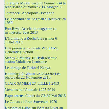
JF Viguie Mystic Seaport Connecticut la
renaissance du voilier « Le Morgan »
Tetrapode- Accropode- Ecopode
Le laboratoire de Sogreah à Beauvert en
1969
Port Revel Article du magazine ça
m'intéresse Sept 2013
L’Hermione à Rochefort sur mer 6
Juillet 2013
Une première mondiale W.T.LOVE
Generating Station
Sidney A Murray JR Hydroelectric
station Vidalia en Louisiane
Le barrage de Turkwel Kenya
Hommage à Gérard LANGLOIS Les
photos du 22 Novembre 2013
CLAIX SAMEDI 27 jUILLET 2013
Voyages de l'Amicale 1997 2010
Expo artistes Chalet du CE 29 Mai 2013
Le Guilan et l'Iran Souvenirs 1970
Khashm el Girba sur l'Atbara River au