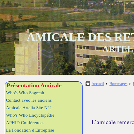
AMICALE DES RE
ARTEL
Accueil
Hommages
Présentation Amicale
Who's Who Sogreah
Contact avec les anciens
Amicale Artelia Site N°2
Who's Who Encyclopédie
L’amicale remerc
APHID Conférences
La Fondation d'Entreprise