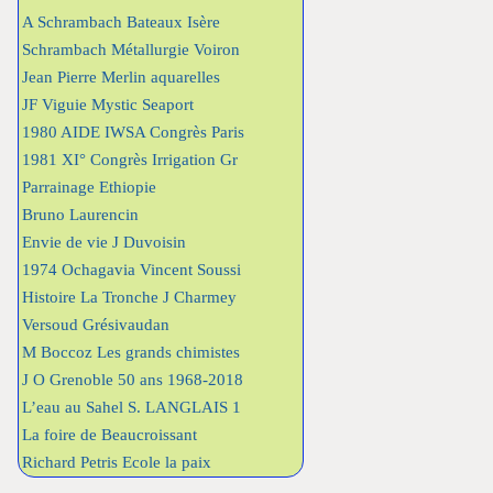
A Schrambach Bateaux Isère
Schrambach Métallurgie Voiron
Jean Pierre Merlin aquarelles
JF Viguie Mystic Seaport
1980 AIDE IWSA Congrès Paris
1981 XI° Congrès Irrigation Gr
Parrainage Ethiopie
Bruno Laurencin
Envie de vie J Duvoisin
1974 Ochagavia Vincent Soussi
Histoire La Tronche J Charmey
Versoud Grésivaudan
M Boccoz Les grands chimistes
J O Grenoble 50 ans 1968-2018
L’eau au Sahel S. LANGLAIS 1
La foire de Beaucroissant
Richard Petris Ecole la paix