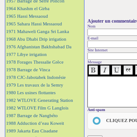
1957 Barrage de Serre Poncon
1964 Khashm el Girba
1965 Hassi Messaoud
Ajouter un commentair
1965 Sahara Hassi Messaoud
Nom
1971 Mahaweli Ganga Sri Lanka
E-mail
1968 Abu Dhabi Drip irrigation
1976 Afghanistan Bakhshabad Da
Site Internet
1977 Libye irrigation
1978 Forages Thessalie Grèce
Message
1978 Barrage de Vinca
1978 CJC-Jabotabek Indonésie
1979 Les travaux de la Semry
1980 Les usines flottantes
1982 WTLOVE Generating Station
1982 WTLOVE Film G Langlois
Anti-spam
1987 Barrage de Nangbéto
CLIQUEZ PO
1988 Adduction d’eau Koweit
1989 Jakarta Eau Cisadane