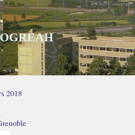
 SOGREAH
s 2018
u
Grenoble