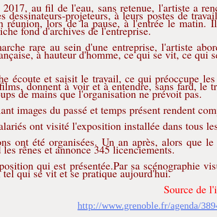
2017, au fil de l'eau, sans retenue, l'artiste a ren
es dessinateurs-projeteurs, à leurs postes de trava
n réunion, lors de la pause, à l'entrée le matin. Il
riche fond d'archives de l'entreprise.
arche rare au sein d'une entreprise, l'artiste abo
rançaise, à hauteur d'homme, ce qui se vit, ce qui se
e écoute et saisit le travail, ce qui préoccupe les
films, donnent à voir et à entendre, sans fard, le t
oups de mains que l'organisation ne prévoit pas.
ant images du passé et temps présent rendent compt
lariés ont visité l'exposition installée dans tous le
ns ont été organisées. Un an après, alors que le s
d les rênes et annonce 345 licenciements.
xposition qui est présentée.Par sa scénographie vi
l tel qui se vit et se pratique aujourd'hui.
Source de l'
http://www.grenoble.fr/agenda/389