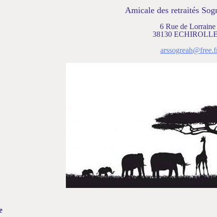
Amicale des retraités Sogr
6 Rue de Lorraine
38130 ECHIROLL
arssogreah@free.f
e