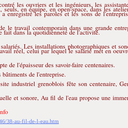
contré les ouvriers et les ingénieurs, les assistant
il, seuls, en équipe, en open-space, dans les atelie
 a enregistré les paroles et les sons de l'entrepris
rde le travail contemporain dans une grande entre
 fait dans la quotidienneté de l'activité.
 salariés. Les installations photographiques et son
ravail réel, celui par lequel le salarié met en oeuvr
e de l'épaisseur des savoir-faire centenaires.
s bâtiments de l'entreprise.
ite industriel grenoblois fête son centenaire, Ge
suelle et sonore, Au fil de l'eau propose une imme
info
46/38-au-fil-de-l-eau.htm