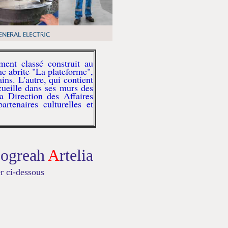
ment classé construit au
e abrite "La plateforme",
ains. L'autre, qui contient
ueille dans ses murs des
a Direction des Affaires
rtenaires culturelles et
S
ogreah
A
rtelia
r ci-dessous