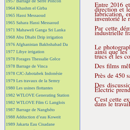
1957 Barrage de Serre Poncon
Entre 2016 et 
direction et l
1964 Khashm el Girba
fabrication, e
1965 Hassi Messaoud
inventorié le 
1965 Sahara Hassi Messaoud
Par cette dém
1971 Mahaweli Ganga Sri Lanka
industrielle f
1968 Abu Dhabi Drip irrigation
1976 Afghanistan Bakhshabad Da
Le photograph
ainsi que les 
1977 Libye irrigation
trucs et les c
1978 Forages Thessalie Grèce
Des films mêl
1978 Barrage de Vinca
1978 CJC-Jabotabek Indonésie
Près de 450 sa
1979 Les travaux de la Semry
Des discussio
Electric pren
1980 Les usines flottantes
1982 WTLOVE Generating Station
C'est cette e
dans le travai
1982 WTLOVE Film G Langlois
1987 Barrage de Nangbéto
1988 Adduction d’eau Koweit
1989 Jakarta Eau Cisadane