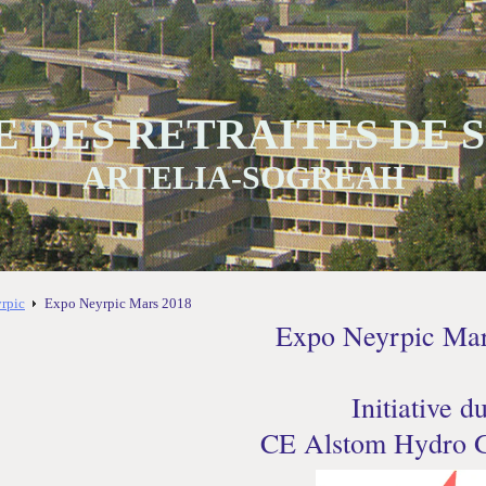
 DES RETRAITES DE
ARTELIA-SOGREAH
yrpic
Expo Neyrpic Mars 2018
Expo Neyrpic Mar
Initiative d
CE Alstom Hydro 