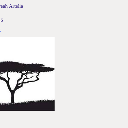
eah Artelia
ES
r