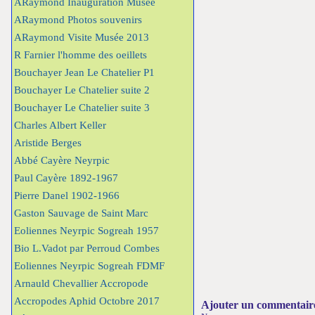
ARaymond Inauguration Musée
ARaymond Photos souvenirs
ARaymond Visite Musée 2013
R Farnier l'homme des oeillets
Bouchayer Jean Le Chatelier P1
Bouchayer Le Chatelier suite 2
Bouchayer Le Chatelier suite 3
Charles Albert Keller
Aristide Berges
Abbé Cayère Neyrpic
Paul Cayère 1892-1967
Pierre Danel 1902-1966
Gaston Sauvage de Saint Marc
Eoliennes Neyrpic Sogreah 1957
Bio L.Vadot par Perroud Combes
Eoliennes Neyrpic Sogreah FDMF
Arnauld Chevallier Accropode
Accropodes Aphid Octobre 2017
Ajouter un commentair