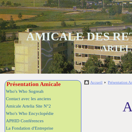
AMICALE DES RE
ARTEL
Accueil
Présentation A
Présentation Amicale
Who's Who Sogreah
Contact avec les anciens
A
Amicale Artelia Site N°2
Who's Who Encyclopédie
APHID Conférences
La Fondation d'Entreprise