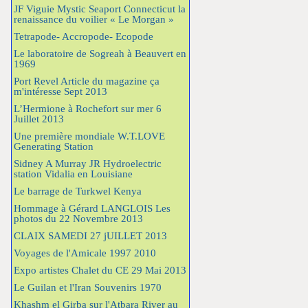
JF Viguie Mystic Seaport Connecticut la
renaissance du voilier « Le Morgan »
Tetrapode- Accropode- Ecopode
Le laboratoire de Sogreah à Beauvert en
1969
Port Revel Article du magazine ça
m'intéresse Sept 2013
L’Hermione à Rochefort sur mer 6
Juillet 2013
Une première mondiale W.T.LOVE
Generating Station
Sidney A Murray JR Hydroelectric
station Vidalia en Louisiane
Le barrage de Turkwel Kenya
Hommage à Gérard LANGLOIS Les
photos du 22 Novembre 2013
CLAIX SAMEDI 27 jUILLET 2013
Voyages de l'Amicale 1997 2010
Expo artistes Chalet du CE 29 Mai 2013
Le Guilan et l'Iran Souvenirs 1970
Khashm el Girba sur l'Atbara River au