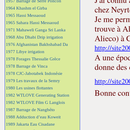
1957 Barrage de Serre Poncon
chez Neyrt
1964 Khashm el Girba
1965 Hassi Messaoud
Je me perme
1965 Sahara Hassi Messaoud
trouve à A
1971 Mahaweli Ganga Sri Lanka
Alieco) à 
1968 Abu Dhabi Drip irrigation
1976 Afghanistan Bakhshabad Da
http://site
1977 Libye irrigation
A une époq
1978 Forages Thessalie Grèce
donne des 
1978 Barrage de Vinca
1978 CJC-Jabotabek Indonésie
http://site
1979 Les travaux de la Semry
1980 Les usines flottantes
Bonne con
1982 WTLOVE Generating Station
1982 WTLOVE Film G Langlois
1987 Barrage de Nangbéto
1988 Adduction d’eau Koweit
1989 Jakarta Eau Cisadane