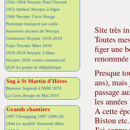
1941-1964 Neyrpic Paul Clavaud
1953 Ateliers Neyrpic à Alger
1966 Neyrpic Croix Rouge
Prototype transport par cable
Site très i
Souvenirs anciens de Neyrpic
Toutes mes 
Centenaire Neyrpic 1918-2018
Expo Neyrpic Mars 2018
figer une b
1918 2018 Neyrpic 3 films
renommée 
Neyrpic 2020 centre commercial
2020 Le projet de téléphérique
Presque to
ans), mais 
Sog à St Martin d'Héres
Bureaux Sogreah à SMH 1970
passage aux
La Croix Rouge en Mai 2018
les années 
A cette ép
Grands chantiers
1997 Chongqing 1997 2006
(9)
Biston etc.
1944 Le modèle Traversée Rhin
J'ai connu