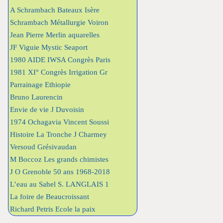
A Schrambach Bateaux Isère
Schrambach Métallurgie Voiron
Jean Pierre Merlin aquarelles
JF Viguie Mystic Seaport
1980 AIDE IWSA Congrès Paris
1981 XI° Congrès Irrigation Gr
Parrainage Ethiopie
Bruno Laurencin
Envie de vie J Duvoisin
1974 Ochagavia Vincent Soussi
Histoire La Tronche J Charmey
Versoud Grésivaudan
M Boccoz Les grands chimistes
J O Grenoble 50 ans 1968-2018
L’eau au Sahel S. LANGLAIS 1
La foire de Beaucroissant
Richard Petris Ecole la paix