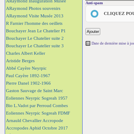
ARaymond Inauguration Musée
Anti-spam
ARaymond Photos souvenirs
CLIQUEZ PO
ARaymond Visite Musée 2013
R Farnier l'homme des oeillets
Bouchayer Jean Le Chatelier P1
Bouchayer Le Chatelier suite 2
Date de dernière mise à j
Bouchayer Le Chatelier suite 3
Charles Albert Keller
Aristide Berges
Abbé Cayère Neyrpic
Paul Cayère 1892-1967
Pierre Danel 1902-1966
Gaston Sauvage de Saint Marc
Eoliennes Neyrpic Sogreah 1957
Bio L.Vadot par Perroud Combes
Eoliennes Neyrpic Sogreah FDMF
Arnauld Chevallier Accropode
Accropodes Aphid Octobre 2017