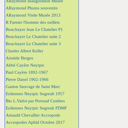
ARaymond Inauguration Musée
ARaymond Photos souvenirs
ARaymond Visite Musée 2013
R Farnier l'homme des oeillets
Bouchayer Jean Le Chatelier P1
Bouchayer Le Chatelier suite 2
Bouchayer Le Chatelier suite 3
Charles Albert Keller
Aristide Berges
Abbé Cayère Neyrpic
Paul Cayère 1892-1967
Pierre Danel 1902-1966
Gaston Sauvage de Saint Marc
Eoliennes Neyrpic Sogreah 1957
Bio L.Vadot par Perroud Combes
Eoliennes Neyrpic Sogreah FDMF
Arnauld Chevallier Accropode
Accropodes Aphid Octobre 2017