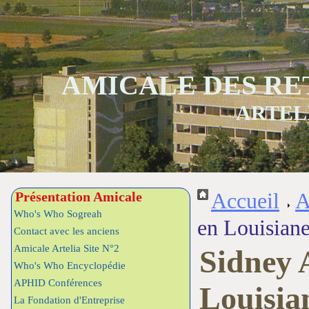
AMICALE DES RE
ARTEL
Présentation Amicale
Accueil
A
Who's Who Sogreah
en Louisian
Contact avec les anciens
Amicale Artelia Site N°2
Sidney 
Who's Who Encyclopédie
APHID Conférences
Louisia
La Fondation d'Entreprise