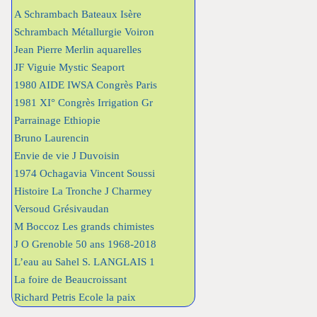
A Schrambach Bateaux Isère
Schrambach Métallurgie Voiron
Jean Pierre Merlin aquarelles
JF Viguie Mystic Seaport
1980 AIDE IWSA Congrès Paris
1981 XI° Congrès Irrigation Gr
Parrainage Ethiopie
Bruno Laurencin
Envie de vie J Duvoisin
1974 Ochagavia Vincent Soussi
Histoire La Tronche J Charmey
Versoud Grésivaudan
M Boccoz Les grands chimistes
J O Grenoble 50 ans 1968-2018
L’eau au Sahel S. LANGLAIS 1
La foire de Beaucroissant
Richard Petris Ecole la paix