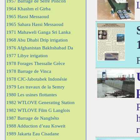
1957 Barrage de Serre Poncon
1964 Khashm el Girba
1965 Hassi Messaoud
1965 Sahara Hassi Messaoud
1971 Mahaweli Ganga Sri Lanka
1968 Abu Dhabi Drip irrigation
1976 Afghanistan Bakhshabad Da
1977 Libye irrigation
1978 Forages Thessalie Grèce
1978 Barrage de Vinca
1978 CJC-Jabotabek Indonésie
1979 Les travaux de la Semry
1980 Les usines flottantes
1982 WTLOVE Generating Station
1982 WTLOVE Film G Langlois
1987 Barrage de Nangbéto
1988 Adduction d’eau Koweit
1989 Jakarta Eau Cisadane