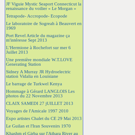
JF Viguie Mystic Seaport Connecticut la
renaissance du voilier « Le Morgan »
Tetrapode- Accropode- Ecopode
Le laboratoire de Sogreah à Beauvert en
1969
Port Revel Article du magazine ça
m'intéresse Sept 2013
L’Hermione à Rochefort sur mer 6
Juillet 2013
Une première mondiale W.T.LOVE
Generating Station
Sidney A Murray JR Hydroelectric
station Vidalia en Louisiane
Le barrage de Turkwel Kenya
Hommage à Gérard LANGLOIS Les
photos du 22 Novembre 2013
CLAIX SAMEDI 27 jUILLET 2013
Voyages de l'Amicale 1997 2010
Expo artistes Chalet du CE 29 Mai 2013
Le Guilan et l'Iran Souvenirs 1970
Khashm el Girba sur l'Atbara River au