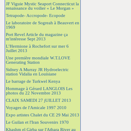
JF Viguie Mystic Seaport Connecticut la
renaissance du voilier « Le Morgan »
Tetrapode- Accropode- Ecopode
Le laboratoire de Sogreah à Beauvert en
1969
Port Revel Article du magazine ça
m'intéresse Sept 2013
L’Hermione à Rochefort sur mer 6
Juillet 2013
Une première mondiale W.T.LOVE
Generating Station
Sidney A Murray JR Hydroelectric
station Vidalia en Louisiane
Le barrage de Turkwel Kenya
Hommage à Gérard LANGLOIS Les
photos du 22 Novembre 2013
CLAIX SAMEDI 27 jUILLET 2013
Voyages de l'Amicale 1997 2010
Expo artistes Chalet du CE 29 Mai 2013
Le Guilan et l'Iran Souvenirs 1970
Khashm el Girba sur l'Atbara River au