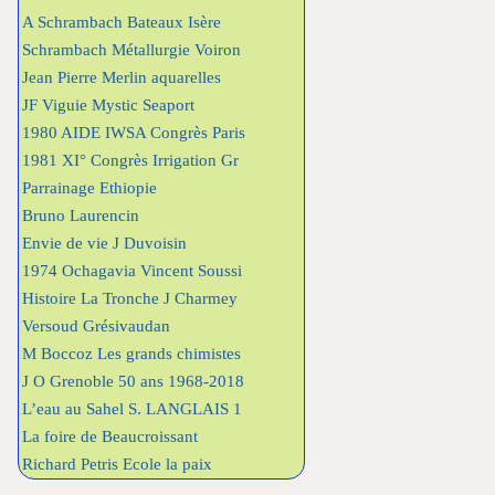
A Schrambach Bateaux Isère
Schrambach Métallurgie Voiron
Jean Pierre Merlin aquarelles
JF Viguie Mystic Seaport
1980 AIDE IWSA Congrès Paris
1981 XI° Congrès Irrigation Gr
Parrainage Ethiopie
Bruno Laurencin
Envie de vie J Duvoisin
1974 Ochagavia Vincent Soussi
Histoire La Tronche J Charmey
Versoud Grésivaudan
M Boccoz Les grands chimistes
J O Grenoble 50 ans 1968-2018
L’eau au Sahel S. LANGLAIS 1
La foire de Beaucroissant
Richard Petris Ecole la paix