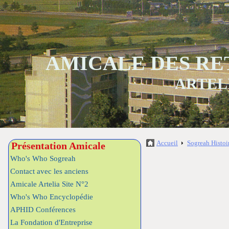
AMICALE DES RE
ARTEL
Accueil
Sogreah Histoi
Présentation Amicale
Who's Who Sogreah
Contact avec les anciens
Amicale Artelia Site N°2
Who's Who Encyclopédie
APHID Conférences
La Fondation d'Entreprise