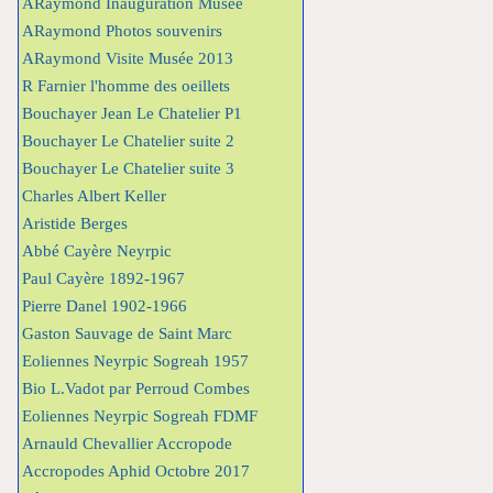
ARaymond Inauguration Musée
ARaymond Photos souvenirs
ARaymond Visite Musée 2013
R Farnier l'homme des oeillets
Bouchayer Jean Le Chatelier P1
Bouchayer Le Chatelier suite 2
Bouchayer Le Chatelier suite 3
Charles Albert Keller
Aristide Berges
Abbé Cayère Neyrpic
Paul Cayère 1892-1967
Pierre Danel 1902-1966
Gaston Sauvage de Saint Marc
Eoliennes Neyrpic Sogreah 1957
Bio L.Vadot par Perroud Combes
Eoliennes Neyrpic Sogreah FDMF
Arnauld Chevallier Accropode
Accropodes Aphid Octobre 2017