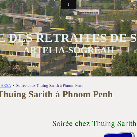
 DES RETRAITES DE
ARTELIA-SOGREAH
s ARSA
Soirée chez Thuing Sarith à Phnom Penh
 Thuing Sarith à Phnom Penh
Soirée chez Thuing Sarit