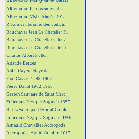
ARaymond Inauguration Musée
ARaymond Photos souvenirs
ARaymond Visite Musée 2013
R Farnier l'homme des oeillets
Bouchayer Jean Le Chatelier P1
Bouchayer Le Chatelier suite 2
Bouchayer Le Chatelier suite 3
Charles Albert Keller
Aristide Berges
Abbé Cayère Neyrpic
Paul Cayère 1892-1967
Pierre Danel 1902-1966
Gaston Sauvage de Saint Marc
Eoliennes Neyrpic Sogreah 1957
Bio L.Vadot par Perroud Combes
Eoliennes Neyrpic Sogreah FDMF
Arnauld Chevallier Accropode
Accropodes Aphid Octobre 2017