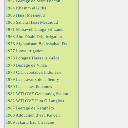
1957 Barrage de Serre Poncon
1964 Khashm el Girba
1965 Hassi Messaoud
1965 Sahara Hassi Messaoud
1971 Mahaweli Ganga Sri Lanka
1968 Abu Dhabi Drip irrigation
1976 Afghanistan Bakhshabad Da
1977 Libye irrigation
1978 Forages Thessalie Grèce
1978 Barrage de Vinca
1978 CJC-Jabotabek Indonésie
1979 Les travaux de la Semry
1980 Les usines flottantes
1982 WTLOVE Generating Station
1982 WTLOVE Film G Langlois
1987 Barrage de Nangbéto
1988 Adduction d’eau Koweit
1989 Jakarta Eau Cisadane