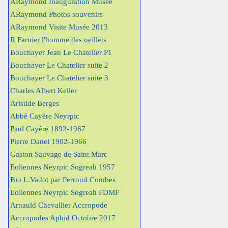
ARaymond Inauguration Musée
ARaymond Photos souvenirs
ARaymond Visite Musée 2013
R Farnier l'homme des oeillets
Bouchayer Jean Le Chatelier P1
Bouchayer Le Chatelier suite 2
Bouchayer Le Chatelier suite 3
Charles Albert Keller
Aristide Berges
Abbé Cayère Neyrpic
Paul Cayère 1892-1967
Pierre Danel 1902-1966
Gaston Sauvage de Saint Marc
Eoliennes Neyrpic Sogreah 1957
Bio L.Vadot par Perroud Combes
Eoliennes Neyrpic Sogreah FDMF
Arnauld Chevallier Accropode
Accropodes Aphid Octobre 2017