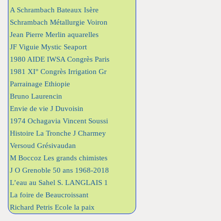
A Schrambach Bateaux Isère
Schrambach Métallurgie Voiron
Jean Pierre Merlin aquarelles
JF Viguie Mystic Seaport
1980 AIDE IWSA Congrès Paris
1981 XI° Congrès Irrigation Gr
Parrainage Ethiopie
Bruno Laurencin
Envie de vie J Duvoisin
1974 Ochagavia Vincent Soussi
Histoire La Tronche J Charmey
Versoud Grésivaudan
M Boccoz Les grands chimistes
J O Grenoble 50 ans 1968-2018
L’eau au Sahel S. LANGLAIS 1
La foire de Beaucroissant
Richard Petris Ecole la paix