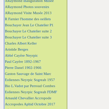
ARaymond Inauguration Musée
ARaymond Photos souvenirs
ARaymond Visite Musée 2013
R Farnier l'homme des oeillets
Bouchayer Jean Le Chatelier P1
Bouchayer Le Chatelier suite 2
Bouchayer Le Chatelier suite 3
Charles Albert Keller
Aristide Berges
Abbé Cayère Neyrpic
Paul Cayère 1892-1967
Pierre Danel 1902-1966
Gaston Sauvage de Saint Marc
Eoliennes Neyrpic Sogreah 1957
Bio L.Vadot par Perroud Combes
Eoliennes Neyrpic Sogreah FDMF
Arnauld Chevallier Accropode
Accropodes Aphid Octobre 2017