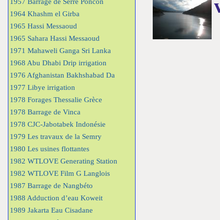
1957 Barrage de Serre Poncon
1964 Khashm el Girba
1965 Hassi Messaoud
1965 Sahara Hassi Messaoud
1971 Mahaweli Ganga Sri Lanka
1968 Abu Dhabi Drip irrigation
1976 Afghanistan Bakhshabad Da
1977 Libye irrigation
1978 Forages Thessalie Grèce
1978 Barrage de Vinca
1978 CJC-Jabotabek Indonésie
1979 Les travaux de la Semry
1980 Les usines flottantes
1982 WTLOVE Generating Station
1982 WTLOVE Film G Langlois
1987 Barrage de Nangbéto
1988 Adduction d’eau Koweit
1989 Jakarta Eau Cisadane