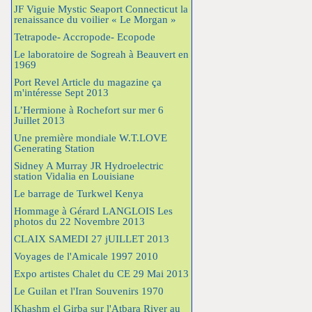
JF Viguie Mystic Seaport Connecticut la
renaissance du voilier « Le Morgan »
Tetrapode- Accropode- Ecopode
Le laboratoire de Sogreah à Beauvert en
1969
Port Revel Article du magazine ça
m'intéresse Sept 2013
L’Hermione à Rochefort sur mer 6
Juillet 2013
Une première mondiale W.T.LOVE
Generating Station
Sidney A Murray JR Hydroelectric
station Vidalia en Louisiane
Le barrage de Turkwel Kenya
Hommage à Gérard LANGLOIS Les
photos du 22 Novembre 2013
CLAIX SAMEDI 27 jUILLET 2013
Voyages de l'Amicale 1997 2010
Expo artistes Chalet du CE 29 Mai 2013
Le Guilan et l'Iran Souvenirs 1970
Khashm el Girba sur l'Atbara River au