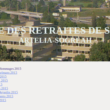
 DES RETRAITES DE
ARTELIA-SOGREAH
Hommages 2015
elmans 2015
 2015
 2015
15
n 2015
ujardin 2015
anto 2015
 2015