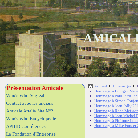
AMICALE
Accueil
Hommages
Présentation Amicale
Hommage à Georges Moss
Who's Who Sogreah
Hommage à Paul Jardiller
Hommage à Simon Toujan
Contact avec les anciens
Hommage à Jean Jolly 20
Amicale Artelia Site N°2
Hommage à René Meisso
Hommage à Jean Michel D
Who's Who Encyclopédie
Hommage à Philippe Lom
Hommage à Mike Forster
APHID Conférences
La Fondation d'Entreprise