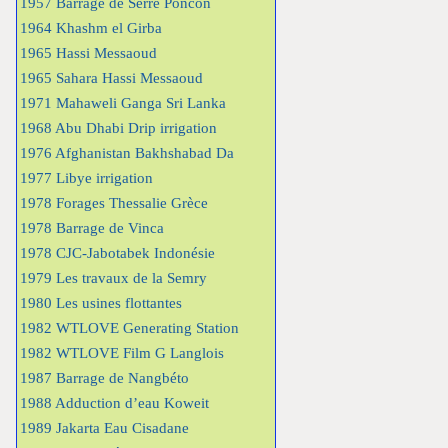
1957 Barrage de Serre Poncon
1964 Khashm el Girba
1965 Hassi Messaoud
1965 Sahara Hassi Messaoud
1971 Mahaweli Ganga Sri Lanka
1968 Abu Dhabi Drip irrigation
1976 Afghanistan Bakhshabad Da
1977 Libye irrigation
1978 Forages Thessalie Grèce
1978 Barrage de Vinca
1978 CJC-Jabotabek Indonésie
1979 Les travaux de la Semry
1980 Les usines flottantes
1982 WTLOVE Generating Station
1982 WTLOVE Film G Langlois
1987 Barrage de Nangbéto
1988 Adduction d’eau Koweit
1989 Jakarta Eau Cisadane