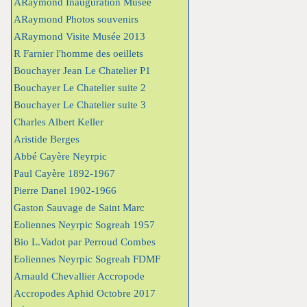
ARaymond Inauguration Musée
ARaymond Photos souvenirs
ARaymond Visite Musée 2013
R Farnier l'homme des oeillets
Bouchayer Jean Le Chatelier P1
Bouchayer Le Chatelier suite 2
Bouchayer Le Chatelier suite 3
Charles Albert Keller
Aristide Berges
Abbé Cayère Neyrpic
Paul Cayère 1892-1967
Pierre Danel 1902-1966
Gaston Sauvage de Saint Marc
Eoliennes Neyrpic Sogreah 1957
Bio L.Vadot par Perroud Combes
Eoliennes Neyrpic Sogreah FDMF
Arnauld Chevallier Accropode
Accropodes Aphid Octobre 2017