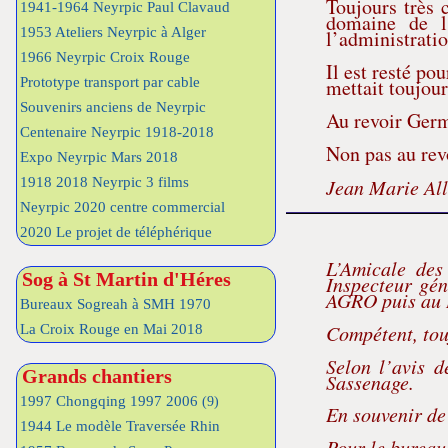
Toujours très 
1941-1964 Neyrpic Paul Clavaud
domaine de l
1953 Ateliers Neyrpic à Alger
l’administratio
1966 Neyrpic Croix Rouge
Il est resté po
Prototype transport par cable
mettait toujour
Souvenirs anciens de Neyrpic
Au revoir Ger
Centenaire Neyrpic 1918-2018
Non pas au rev
Expo Neyrpic Mars 2018
1918 2018 Neyrpic 3 films
Jean Marie All
Neyrpic 2020 centre commercial
2020 Le projet de téléphérique
L’Amicale de
Sog à St Martin d'Héres
Inspecteur gé
AGRO puis au
Bureaux Sogreah à SMH 1970
Compétent, touj
La Croix Rouge en Mai 2018
Selon l’avis d
Grands chantiers
Sassenage.
1997 Chongqing 1997 2006
(9)
En souvenir de 
1944 Le modèle Traversée Rhin
Pour le burea