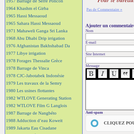
1957 Barrage de Serre Poncon
1964 Khashm el Girba
Pas de Commentaire »
1965 Hassi Messaoud
1965 Sahara Hassi Messaoud
Ajouter un commentair
1971 Mahaweli Ganga Sri Lanka
Nom
1968 Abu Dhabi Drip irrigation
E-mail
1976 Afghanistan Bakhshabad Da
1977 Libye irrigation
Site Internet
1978 Forages Thessalie Grèce
Message
1978 Barrage de Vinca
1978 CJC-Jabotabek Indonésie
1979 Les travaux de la Semry
1980 Les usines flottantes
1982 WTLOVE Generating Station
1982 WTLOVE Film G Langlois
Anti-spam
1987 Barrage de Nangbéto
1988 Adduction d’eau Koweit
CLIQUEZ PO
1989 Jakarta Eau Cisadane