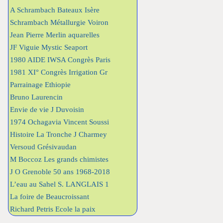
A Schrambach Bateaux Isère
Schrambach Métallurgie Voiron
Jean Pierre Merlin aquarelles
JF Viguie Mystic Seaport
1980 AIDE IWSA Congrès Paris
1981 XI° Congrès Irrigation Gr
Parrainage Ethiopie
Bruno Laurencin
Envie de vie J Duvoisin
1974 Ochagavia Vincent Soussi
Histoire La Tronche J Charmey
Versoud Grésivaudan
M Boccoz Les grands chimistes
J O Grenoble 50 ans 1968-2018
L’eau au Sahel S. LANGLAIS 1
La foire de Beaucroissant
Richard Petris Ecole la paix