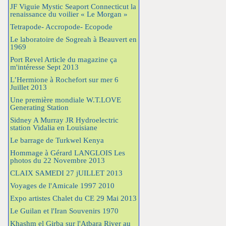
JF Viguie Mystic Seaport Connecticut la
renaissance du voilier « Le Morgan »
Tetrapode- Accropode- Ecopode
Le laboratoire de Sogreah à Beauvert en
1969
Port Revel Article du magazine ça
m'intéresse Sept 2013
L’Hermione à Rochefort sur mer 6
Juillet 2013
Une première mondiale W.T.LOVE
Generating Station
Sidney A Murray JR Hydroelectric
station Vidalia en Louisiane
Le barrage de Turkwel Kenya
Hommage à Gérard LANGLOIS Les
photos du 22 Novembre 2013
CLAIX SAMEDI 27 jUILLET 2013
Voyages de l'Amicale 1997 2010
Expo artistes Chalet du CE 29 Mai 2013
Le Guilan et l'Iran Souvenirs 1970
Khashm el Girba sur l'Atbara River au