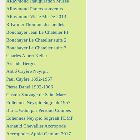
ARaymond Inauguration Musée
ARaymond Photos souvenirs
ARaymond Visite Musée 2013
R Farnier l'homme des oeillets
Bouchayer Jean Le Chatelier P1
Bouchayer Le Chatelier suite 2
Bouchayer Le Chatelier suite 3
Charles Albert Keller
Aristide Berges
Abbé Cayère Neyrpic
Paul Cayère 1892-1967
Pierre Danel 1902-1966
Gaston Sauvage de Saint Marc
Eoliennes Neyrpic Sogreah 1957
Bio L.Vadot par Perroud Combes
Eoliennes Neyrpic Sogreah FDMF
Arnauld Chevallier Accropode
Accropodes Aphid Octobre 2017