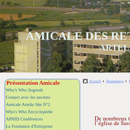
AMICALE DES RE
ARTEL
Accueil
Hommages
Présentation Amicale
Who's Who Sogreah
Contact avec les anciens
Amicale Artelia Site N°2
Who's Who Encyclopédie
De nombreux té
APHID Conférences
l’église de Sas
La Fondation d'Entreprise