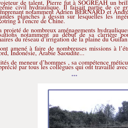
rojeteur de talent, Pierre fut à SOGREAH un bril
nie civil hydraulique. Il faisait partie de ce g
 comprenant notamment Adrien BERNARD et Andr
andes planches à dessin sur lesquelles les ingén
otring à l'encre de Chine.
 a projeté de nombreux aménagements hydrauliques
isations notamment au début de sa carrière po
aires du réseau d’irrigation de la plaine du Guilan
l’ont amené à faire de nombreuses missions à l’étr
rd, Indonésie, Arabie Saoudite...
lités de meneur d’hommes , sa compétence méticul
pprécié par tous les collègues qui ont travaillé avec
***