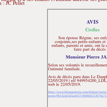
 : JC Pellet
AVIS
Crolles
Son épouse Régine, ses enfa
conjoints,ses petits-enfants et 
enfants, parents et amis, ont la
faire part du décès
Monsieur Pierre 
Selon ses volontés le recueillemen
l'intimité familiale.
Avis de décès paru dans Le Dauph
22/05/2019 | réf 949954200_LDL_
web le 22/05/2019.
https://www.libramemoria.com/defunts/jantet
pierre/90142a63d5a4457c9bf6b8253678a71