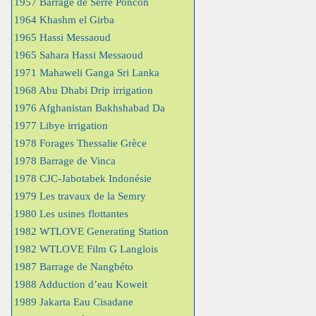
1957 Barrage de Serre Poncon
1964 Khashm el Girba
1965 Hassi Messaoud
1965 Sahara Hassi Messaoud
1971 Mahaweli Ganga Sri Lanka
1968 Abu Dhabi Drip irrigation
1976 Afghanistan Bakhshabad Da
1977 Libye irrigation
1978 Forages Thessalie Grèce
1978 Barrage de Vinca
1978 CJC-Jabotabek Indonésie
1979 Les travaux de la Semry
1980 Les usines flottantes
1982 WTLOVE Generating Station
1982 WTLOVE Film G Langlois
1987 Barrage de Nangbéto
1988 Adduction d’eau Koweit
1989 Jakarta Eau Cisadane