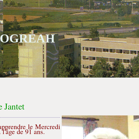
 SOGREAH
 Jantet
.................................................................
’apprendre le Mercredi
l'âge de 91 ans.