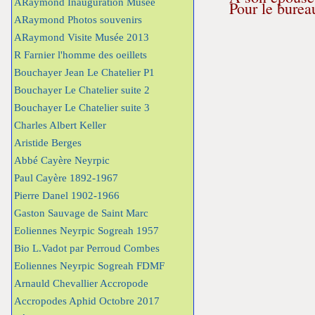
ARaymond Inauguration Musée
Pour le bureau
ARaymond Photos souvenirs
ARaymond Visite Musée 2013
R Farnier l'homme des oeillets
Bouchayer Jean Le Chatelier P1
Bouchayer Le Chatelier suite 2
Bouchayer Le Chatelier suite 3
Charles Albert Keller
Aristide Berges
Abbé Cayère Neyrpic
Paul Cayère 1892-1967
Pierre Danel 1902-1966
Gaston Sauvage de Saint Marc
Eoliennes Neyrpic Sogreah 1957
Bio L.Vadot par Perroud Combes
Eoliennes Neyrpic Sogreah FDMF
Arnauld Chevallier Accropode
Accropodes Aphid Octobre 2017