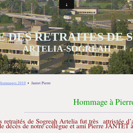
 DES RETRAITES DE
ARTELIA-SOGREAH
Hommages 2019
Jantet Pierre
Hommage à Pierre
..........................................................................................................................
 retraités de Sogreah Artelia fut très attristée d
e décès de notre collègue et ami Pierre JANTET à 