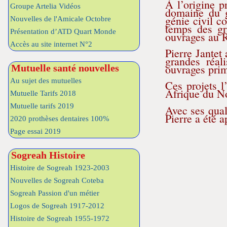
À l’origine p
Groupe Artelia Vidéos
domaine du gé
génie civil
Nouvelles de l'Amicale Octobre
temps des gr
Présentation d’ATD Quart Monde
ouvrages au R
Accès au site internet N°2
Pierre Jantet
grandes réal
ouvrages prim
Mutuelle santé nouvelles
Au sujet des mutuelles
C
es projets 
Afrique du No
Mutuelle Tarifs 2018
Mutuelle tarifs 2019
Avec ses qua
Pierre a été a
2020 prothèses dentaires 100%
Page essai 2019
Sogreah Histoire
Histoire de Sogreah 1923-2003
Nouvelles de Sogreah Coteba
Sogreah Passion d'un métier
Logos de Sogreah 1917-2012
Histoire de Sogreah 1955-1972