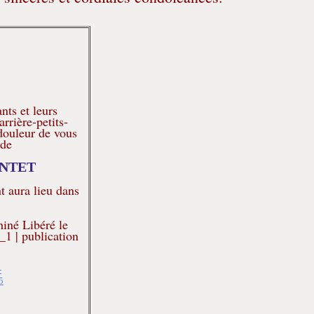
nts et leurs
arrière-petits-
 douleur de vous
 de
JANTET
t aura lieu dans
iné Libéré le
1 | publication
-
5