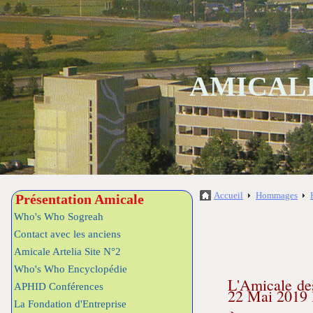
AMICALE
Accueil
Hommages
Présentation Amicale
Who's Who Sogreah
Contact avec les anciens
Amicale Artelia Site N°2
Who's Who Encyclopédie
L'Amicale des
APHID Conférences
22 Mai 2019 l
La Fondation d'Entreprise