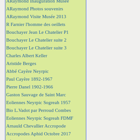
ARaymond Inauguration Musée
ARaymond Photos souvenirs
ARaymond Visite Musée 2013
R Farnier l'homme des oeillets
Bouchayer Jean Le Chatelier P1
Bouchayer Le Chatelier suite 2
Bouchayer Le Chatelier suite 3
Charles Albert Keller
Aristide Berges
Abbé Cayère Neyrpic
Paul Cayère 1892-1967
Pierre Danel 1902-1966
Gaston Sauvage de Saint Marc
Eoliennes Neyrpic Sogreah 1957
Bio L.Vadot par Perroud Combes
Eoliennes Neyrpic Sogreah FDMF
Arnauld Chevallier Accropode
Accropodes Aphid Octobre 2017