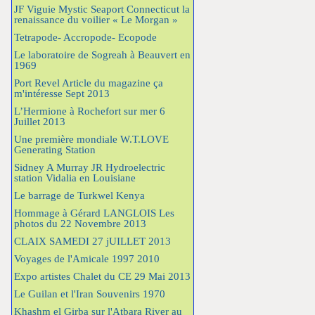
JF Viguie Mystic Seaport Connecticut la
renaissance du voilier « Le Morgan »
Tetrapode- Accropode- Ecopode
Le laboratoire de Sogreah à Beauvert en
1969
Port Revel Article du magazine ça
m'intéresse Sept 2013
L’Hermione à Rochefort sur mer 6
Juillet 2013
Une première mondiale W.T.LOVE
Generating Station
Sidney A Murray JR Hydroelectric
station Vidalia en Louisiane
Le barrage de Turkwel Kenya
Hommage à Gérard LANGLOIS Les
photos du 22 Novembre 2013
CLAIX SAMEDI 27 jUILLET 2013
Voyages de l'Amicale 1997 2010
Expo artistes Chalet du CE 29 Mai 2013
Le Guilan et l'Iran Souvenirs 1970
Khashm el Girba sur l'Atbara River au