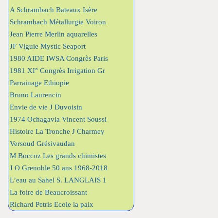
A Schrambach Bateaux Isère
Schrambach Métallurgie Voiron
Jean Pierre Merlin aquarelles
JF Viguie Mystic Seaport
1980 AIDE IWSA Congrès Paris
1981 XI° Congrès Irrigation Gr
Parrainage Ethiopie
Bruno Laurencin
Envie de vie J Duvoisin
1974 Ochagavia Vincent Soussi
Histoire La Tronche J Charmey
Versoud Grésivaudan
M Boccoz Les grands chimistes
J O Grenoble 50 ans 1968-2018
L’eau au Sahel S. LANGLAIS 1
La foire de Beaucroissant
Richard Petris Ecole la paix