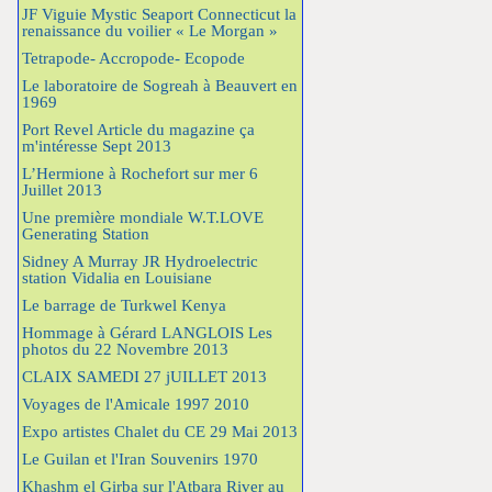
JF Viguie Mystic Seaport Connecticut la
renaissance du voilier « Le Morgan »
Tetrapode- Accropode- Ecopode
Le laboratoire de Sogreah à Beauvert en
1969
Port Revel Article du magazine ça
m'intéresse Sept 2013
L’Hermione à Rochefort sur mer 6
Juillet 2013
Une première mondiale W.T.LOVE
Generating Station
Sidney A Murray JR Hydroelectric
station Vidalia en Louisiane
Le barrage de Turkwel Kenya
Hommage à Gérard LANGLOIS Les
photos du 22 Novembre 2013
CLAIX SAMEDI 27 jUILLET 2013
Voyages de l'Amicale 1997 2010
Expo artistes Chalet du CE 29 Mai 2013
Le Guilan et l'Iran Souvenirs 1970
Khashm el Girba sur l'Atbara River au