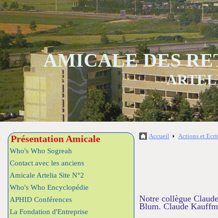
AMICALE DES RE
ARTEL
Accueil
Actions et Ecri
Présentation Amicale
Who's Who Sogreah
Contact avec les anciens
Amicale Artelia Site N°2
Who's Who Encyclopédie
Notre collègue Claude
APHID Conférences
Blum. Claude Kauffman
La Fondation d'Entreprise