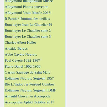
ARaymond Inauguration Musée
ARaymond Photos souvenirs
ARaymond Visite Musée 2013
R Farnier l'homme des oeillets
Bouchayer Jean Le Chatelier P1
Bouchayer Le Chatelier suite 2
Bouchayer Le Chatelier suite 3
Charles Albert Keller
Aristide Berges
Abbé Cayère Neyrpic
Paul Cayère 1892-1967
Pierre Danel 1902-1966
Gaston Sauvage de Saint Marc
Eoliennes Neyrpic Sogreah 1957
Bio L.Vadot par Perroud Combes
Eoliennes Neyrpic Sogreah FDMF
Arnauld Chevallier Accropode
Accropodes Aphid Octobre 2017