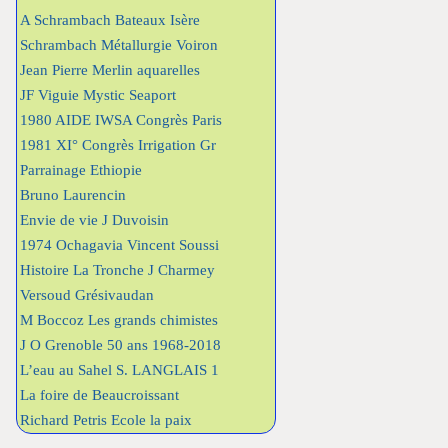
A Schrambach Bateaux Isère
Schrambach Métallurgie Voiron
Jean Pierre Merlin aquarelles
JF Viguie Mystic Seaport
1980 AIDE IWSA Congrès Paris
1981 XI° Congrès Irrigation Gr
Parrainage Ethiopie
Bruno Laurencin
Envie de vie J Duvoisin
1974 Ochagavia Vincent Soussi
Histoire La Tronche J Charmey
Versoud Grésivaudan
M Boccoz Les grands chimistes
J O Grenoble 50 ans 1968-2018
L’eau au Sahel S. LANGLAIS 1
La foire de Beaucroissant
Richard Petris Ecole la paix