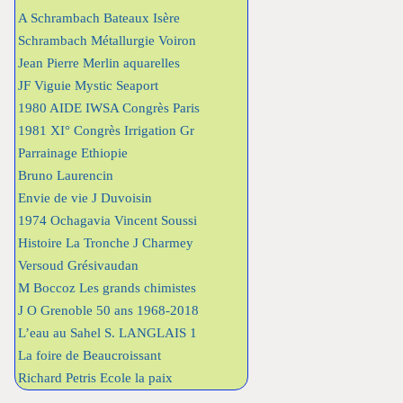
A Schrambach Bateaux Isère
Schrambach Métallurgie Voiron
Jean Pierre Merlin aquarelles
JF Viguie Mystic Seaport
1980 AIDE IWSA Congrès Paris
1981 XI° Congrès Irrigation Gr
Parrainage Ethiopie
Bruno Laurencin
Envie de vie J Duvoisin
1974 Ochagavia Vincent Soussi
Histoire La Tronche J Charmey
Versoud Grésivaudan
M Boccoz Les grands chimistes
J O Grenoble 50 ans 1968-2018
L’eau au Sahel S. LANGLAIS 1
La foire de Beaucroissant
Richard Petris Ecole la paix