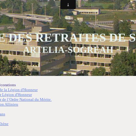
 DES RETRAITES DE
ARTELIA-SOGREAH
écorations
de la Légion d'Honneur
r Légion d'Honneur
 de l’Ordre National du Mérite.
on Allinieu
ans
Ebène