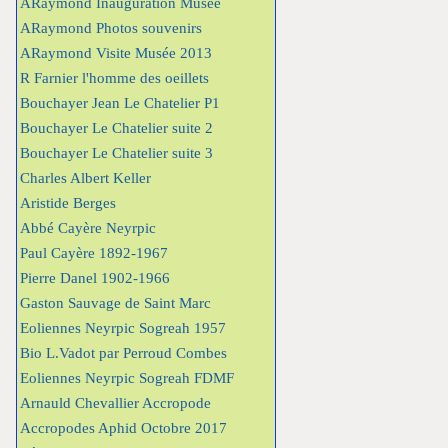
ARaymond Inauguration Musée
ARaymond Photos souvenirs
ARaymond Visite Musée 2013
R Farnier l'homme des oeillets
Bouchayer Jean Le Chatelier P1
Bouchayer Le Chatelier suite 2
Bouchayer Le Chatelier suite 3
Charles Albert Keller
Aristide Berges
Abbé Cayère Neyrpic
Paul Cayère 1892-1967
Pierre Danel 1902-1966
Gaston Sauvage de Saint Marc
Eoliennes Neyrpic Sogreah 1957
Bio L.Vadot par Perroud Combes
Eoliennes Neyrpic Sogreah FDMF
Arnauld Chevallier Accropode
Accropodes Aphid Octobre 2017