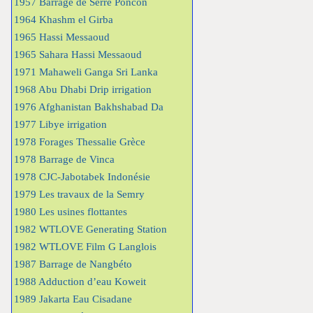
1957 Barrage de Serre Poncon
1964 Khashm el Girba
1965 Hassi Messaoud
1965 Sahara Hassi Messaoud
1971 Mahaweli Ganga Sri Lanka
1968 Abu Dhabi Drip irrigation
1976 Afghanistan Bakhshabad Da
1977 Libye irrigation
1978 Forages Thessalie Grèce
1978 Barrage de Vinca
1978 CJC-Jabotabek Indonésie
1979 Les travaux de la Semry
1980 Les usines flottantes
1982 WTLOVE Generating Station
1982 WTLOVE Film G Langlois
1987 Barrage de Nangbéto
1988 Adduction d’eau Koweit
1989 Jakarta Eau Cisadane