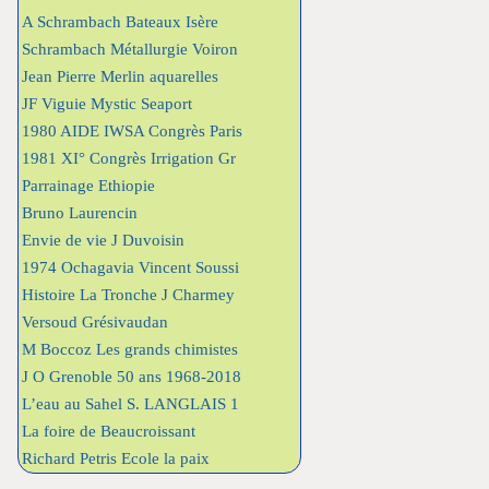
A Schrambach Bateaux Isère
Schrambach Métallurgie Voiron
Jean Pierre Merlin aquarelles
JF Viguie Mystic Seaport
1980 AIDE IWSA Congrès Paris
1981 XI° Congrès Irrigation Gr
Parrainage Ethiopie
Bruno Laurencin
Envie de vie J Duvoisin
1974 Ochagavia Vincent Soussi
Histoire La Tronche J Charmey
Versoud Grésivaudan
M Boccoz Les grands chimistes
J O Grenoble 50 ans 1968-2018
L’eau au Sahel S. LANGLAIS 1
La foire de Beaucroissant
Richard Petris Ecole la paix