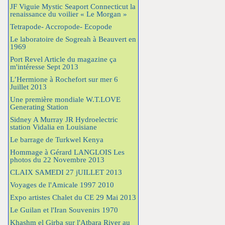
JF Viguie Mystic Seaport Connecticut la
renaissance du voilier « Le Morgan »
Tetrapode- Accropode- Ecopode
Le laboratoire de Sogreah à Beauvert en
1969
Port Revel Article du magazine ça
m'intéresse Sept 2013
L’Hermione à Rochefort sur mer 6
Juillet 2013
Une première mondiale W.T.LOVE
Generating Station
Sidney A Murray JR Hydroelectric
station Vidalia en Louisiane
Le barrage de Turkwel Kenya
Hommage à Gérard LANGLOIS Les
photos du 22 Novembre 2013
CLAIX SAMEDI 27 jUILLET 2013
Voyages de l'Amicale 1997 2010
Expo artistes Chalet du CE 29 Mai 2013
Le Guilan et l'Iran Souvenirs 1970
Khashm el Girba sur l'Atbara River au