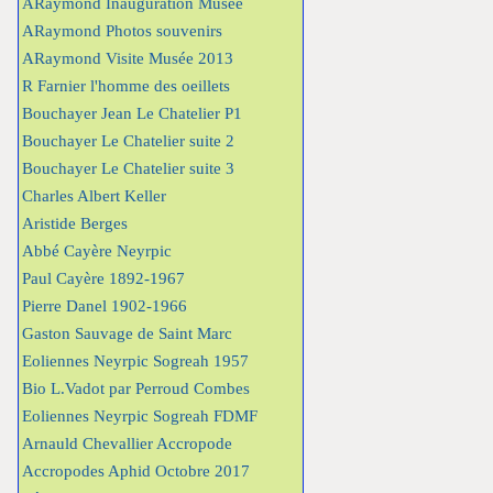
ARaymond Inauguration Musée
ARaymond Photos souvenirs
ARaymond Visite Musée 2013
R Farnier l'homme des oeillets
Bouchayer Jean Le Chatelier P1
Bouchayer Le Chatelier suite 2
Bouchayer Le Chatelier suite 3
Charles Albert Keller
Aristide Berges
Abbé Cayère Neyrpic
Paul Cayère 1892-1967
Pierre Danel 1902-1966
Gaston Sauvage de Saint Marc
Eoliennes Neyrpic Sogreah 1957
Bio L.Vadot par Perroud Combes
Eoliennes Neyrpic Sogreah FDMF
Arnauld Chevallier Accropode
Accropodes Aphid Octobre 2017