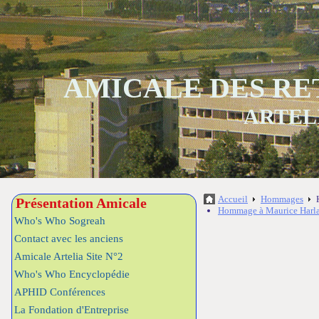
AMICALE DES RE
ARTEL
Accueil
Hommages
Présentation Amicale
Hommage à Maurice Harl
Who's Who Sogreah
Contact avec les anciens
Amicale Artelia Site N°2
Who's Who Encyclopédie
APHID Conférences
La Fondation d'Entreprise