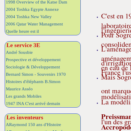
1998 Overview of the Katse Dam
2004 Toshka Egypte Annexe
C'est en 1
2004 Toshka New Valley
laboratoir
2006 Qatar Water Management
l'ingénier
Quelle heure est il
Pour Sogre
consoliden
Le service 3E
L'aménagem
André Sousbie
aménagemen
Prospective et développement
d'irrigati
en eau de 
Sociologie & Développement
France l'u
Bernard Simon - Souvenirs 1970
Mais Sogre
Histoires d'éléphants B.Simon
ont marqu
Maurice Asséo
modélisati
Les grands Mobiles
La modélis
1947 INA C'est arrivé demain
Preissma
Les inventeurs
l'un des g
Accropod
ARaymond 150 ans d'Histoire