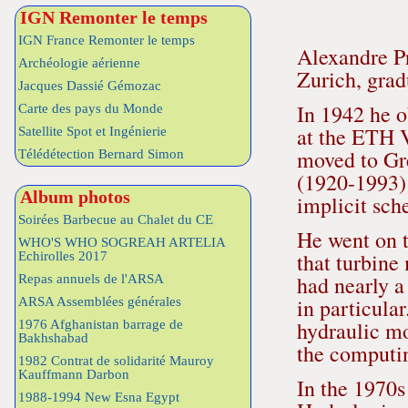
IGN Remonter le temps
IGN France Remonter le temps
Alexandre Pr
Archéologie aérienne
Zurich, grad
Jacques Dassié Gémozac
In 1942 he 
Carte des pays du Monde
at the ETH 
Satellite Spot et Ingénierie
moved to Gre
Télédétection Bernard Simon
(1920-1993)
Album photos
implicit sch
Soirées Barbecue au Chalet du CE
He went on 
WHO'S WHO SOGREAH ARTELIA
that turbine
Echirolles 2017
had nearly a
Repas annuels de l'ARSA
in particula
ARSA Assemblées générales
hydraulic mo
1976 Afghanistan barrage de
Bakhshabad
the computin
1982 Contrat de solidarité Mauroy
Kauffmann Darbon
In the 1970
1988-1994 New Esna Egypt