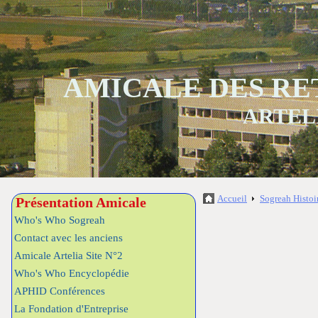
AMICALE DES RE
ARTEL
Accueil
Sogreah Histoi
Présentation Amicale
Who's Who Sogreah
Contact avec les anciens
Amicale Artelia Site N°2
Who's Who Encyclopédie
APHID Conférences
La Fondation d'Entreprise