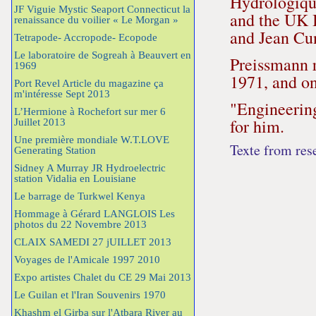
Hydrologique
JF Viguie Mystic Seaport Connecticut la
and the UK 
renaissance du voilier « Le Morgan »
and Jean Cun
Tetrapode- Accropode- Ecopode
Le laboratoire de Sogreah à Beauvert en
Preissmann 
1969
1971, and on
Port Revel Article du magazine ça
m'intéresse Sept 2013
"Engineerin
L’Hermione à Rochefort sur mer 6
for him.
Juillet 2013
Une première mondiale W.T.LOVE
Texte from res
Generating Station
Sidney A Murray JR Hydroelectric
station Vidalia en Louisiane
Le barrage de Turkwel Kenya
Hommage à Gérard LANGLOIS Les
photos du 22 Novembre 2013
CLAIX SAMEDI 27 jUILLET 2013
Voyages de l'Amicale 1997 2010
Expo artistes Chalet du CE 29 Mai 2013
Le Guilan et l'Iran Souvenirs 1970
Khashm el Girba sur l'Atbara River au