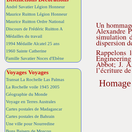
André Savatier Légion Honneur
Maurice Ruitton Légion Honneur
Maurice Ruitton Ordre National
Un hommage 
Alexandre P
Discours de Frédéric Ruitton A
simulation d
Médailles du travail
dispersion d
1994 Médaille Alcatel 25 ans
Rappelons l
1960 Sainte Catherine
Engineering
Famille Savatier Noces d'Ebène
Abbot; J. A
l’écriture d
Voyages Voyages
Transat La Rochelle Las Palmas
Homage t
La Rochelle voile 1945 2005
Géographie du Monde
Voyage en Terres Australes
Cartes postales de Madagascar
Cartes postales de Bahrain
Une ville pour Nourredine
Bons Baisers de Moscou