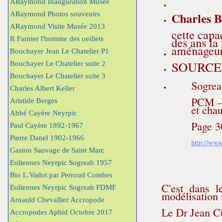
ARaymond Inauguration Musée
Charles B
ARaymond Photos souvenirs
ARaymond Visite Musée 2013
cette capa
R Farnier l'homme des oeillets
des ans la
aménageur 
Bouchayer Jean Le Chatelier P1
SOURCE
Bouchayer Le Chatelier suite 2
Bouchayer Le Chatelier suite 3
Sogre
Charles Albert Keller
PCM – 
Aristide Berges
et cha
Abbé Cayère Neyrpic
Page 3
Paul Cayère 1892-1967
Pierre Danel 1902-1966
http://www
Gaston Sauvage de Saint Marc
Eoliennes Neyrpic Sogreah 1957
Bio L.Vadot par Perroud Combes
C'est dans l
Eoliennes Neyrpic Sogreah FDMF
modélisation 
Arnauld Chevallier Accropode
Le Dr Jean Cu
Accropodes Aphid Octobre 2017