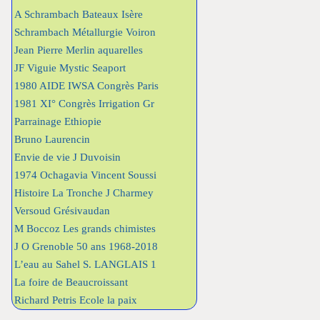
A Schrambach Bateaux Isère
Schrambach Métallurgie Voiron
Jean Pierre Merlin aquarelles
JF Viguie Mystic Seaport
1980 AIDE IWSA Congrès Paris
1981 XI° Congrès Irrigation Gr
Parrainage Ethiopie
Bruno Laurencin
Envie de vie J Duvoisin
1974 Ochagavia Vincent Soussi
Histoire La Tronche J Charmey
Versoud Grésivaudan
M Boccoz Les grands chimistes
J O Grenoble 50 ans 1968-2018
L’eau au Sahel S. LANGLAIS 1
La foire de Beaucroissant
Richard Petris Ecole la paix