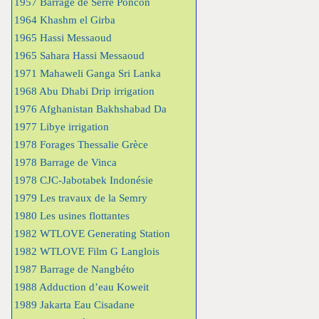
1957 Barrage de Serre Poncon
1964 Khashm el Girba
1965 Hassi Messaoud
1965 Sahara Hassi Messaoud
1971 Mahaweli Ganga Sri Lanka
1968 Abu Dhabi Drip irrigation
1976 Afghanistan Bakhshabad Da
1977 Libye irrigation
1978 Forages Thessalie Grèce
1978 Barrage de Vinca
1978 CJC-Jabotabek Indonésie
1979 Les travaux de la Semry
1980 Les usines flottantes
1982 WTLOVE Generating Station
1982 WTLOVE Film G Langlois
1987 Barrage de Nangbéto
1988 Adduction d’eau Koweit
1989 Jakarta Eau Cisadane