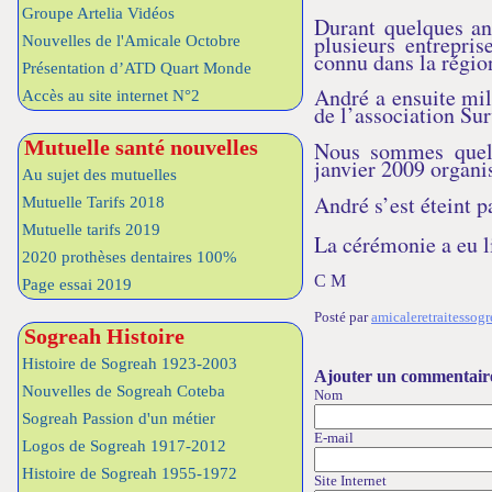
Groupe Artelia Vidéos
Durant quelques an
plusieurs entrepri
Nouvelles de l'Amicale Octobre
connu dans la régio
Présentation d’ATD Quart Monde
André a ensuite mil
Accès au site internet N°2
de l’association Sur
Mutuelle santé nouvelles
Nous sommes quelq
janvier 2009 organi
Au sujet des mutuelles
André s’est éteint 
Mutuelle Tarifs 2018
Mutuelle tarifs 2019
La cérémonie a eu l
2020 prothèses dentaires 100%
C M
Page essai 2019
Posté par
amicaleretraitessog
Sogreah Histoire
Histoire de Sogreah 1923-2003
Ajouter un commentair
Nouvelles de Sogreah Coteba
Nom
Sogreah Passion d'un métier
E-mail
Logos de Sogreah 1917-2012
Histoire de Sogreah 1955-1972
Site Internet