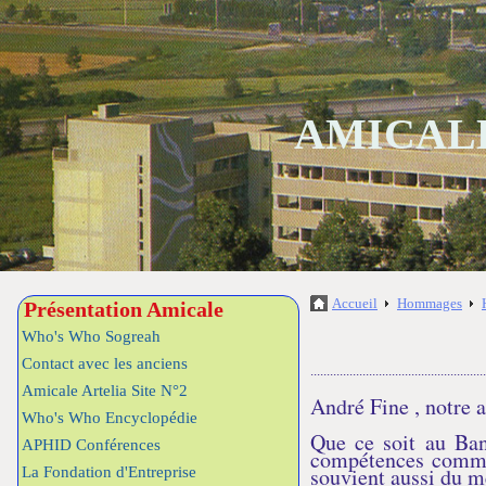
AMICALE
Accueil
Hommages
Présentation Amicale
Who's Who Sogreah
Contact avec les anciens
......................................................
Amicale Artelia Site N°2
André Fine , notre a
Who's Who Encyclopédie
Que ce soit au Ba
APHID Conférences
compétences comme
souvient aussi du m
La Fondation d'Entreprise