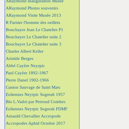
ARaymond Inauguration Musée
ARaymond Photos souvenirs
ARaymond Visite Musée 2013
R Farnier l'homme des oeillets
Bouchayer Jean Le Chatelier P1
Bouchayer Le Chatelier suite 2
Bouchayer Le Chatelier suite 3
Charles Albert Keller
Aristide Berges
Abbé Cayère Neyrpic
Paul Cayère 1892-1967
Pierre Danel 1902-1966
Gaston Sauvage de Saint Marc
Eoliennes Neyrpic Sogreah 1957
Bio L.Vadot par Perroud Combes
Eoliennes Neyrpic Sogreah FDMF
Arnauld Chevallier Accropode
Accropodes Aphid Octobre 2017