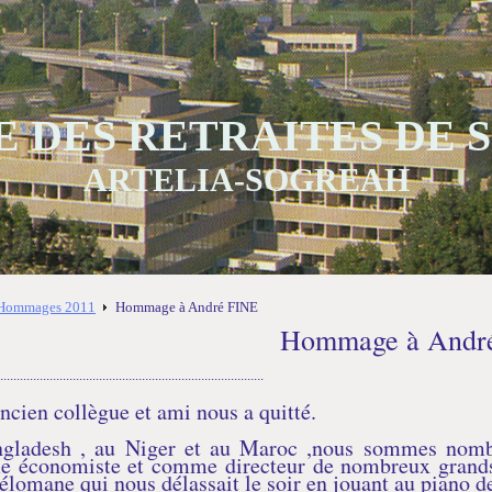
 DES RETRAITES DE
ARTELIA-SOGREAH
Hommages 2011
Hommage à André FINE
Hommage à Andr
................................................................................
ncien collègue et ami nous a quitté.
ngladesh , au Niger et au Maroc ,nous sommes nomb
 économiste et comme directeur de nombreux grands 
élomane qui nous délassait le soir en jouant au piano de