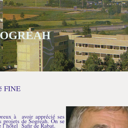
 SOGREAH
é FINE
reux à avoir apprécié ses
projets de Sogreah. On se
 l’hôtel Safir de Rabat.