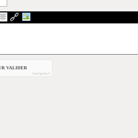
UR VALIDER
IconCaptcha ©