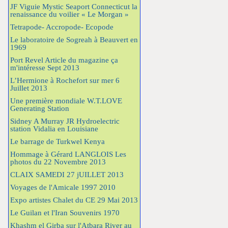
JF Viguie Mystic Seaport Connecticut la
renaissance du voilier « Le Morgan »
Tetrapode- Accropode- Ecopode
Le laboratoire de Sogreah à Beauvert en
1969
Port Revel Article du magazine ça
m'intéresse Sept 2013
L’Hermione à Rochefort sur mer 6
Juillet 2013
Une première mondiale W.T.LOVE
Generating Station
Sidney A Murray JR Hydroelectric
station Vidalia en Louisiane
Le barrage de Turkwel Kenya
Hommage à Gérard LANGLOIS Les
photos du 22 Novembre 2013
CLAIX SAMEDI 27 jUILLET 2013
Voyages de l'Amicale 1997 2010
Expo artistes Chalet du CE 29 Mai 2013
Le Guilan et l'Iran Souvenirs 1970
Khashm el Girba sur l'Atbara River au