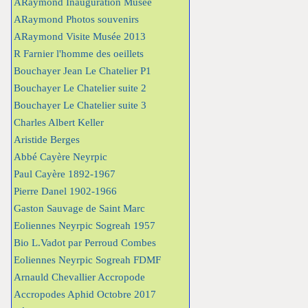
ARaymond Inauguration Musée
ARaymond Photos souvenirs
ARaymond Visite Musée 2013
R Farnier l'homme des oeillets
Bouchayer Jean Le Chatelier P1
Bouchayer Le Chatelier suite 2
Bouchayer Le Chatelier suite 3
Charles Albert Keller
Aristide Berges
Abbé Cayère Neyrpic
Paul Cayère 1892-1967
Pierre Danel 1902-1966
Gaston Sauvage de Saint Marc
Eoliennes Neyrpic Sogreah 1957
Bio L.Vadot par Perroud Combes
Eoliennes Neyrpic Sogreah FDMF
Arnauld Chevallier Accropode
Accropodes Aphid Octobre 2017