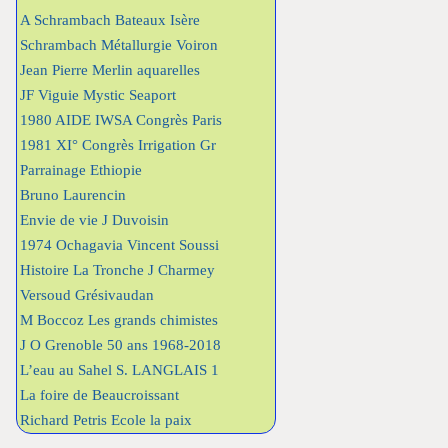
A Schrambach Bateaux Isère
Schrambach Métallurgie Voiron
Jean Pierre Merlin aquarelles
JF Viguie Mystic Seaport
1980 AIDE IWSA Congrès Paris
1981 XI° Congrès Irrigation Gr
Parrainage Ethiopie
Bruno Laurencin
Envie de vie J Duvoisin
1974 Ochagavia Vincent Soussi
Histoire La Tronche J Charmey
Versoud Grésivaudan
M Boccoz Les grands chimistes
J O Grenoble 50 ans 1968-2018
L’eau au Sahel S. LANGLAIS 1
La foire de Beaucroissant
Richard Petris Ecole la paix