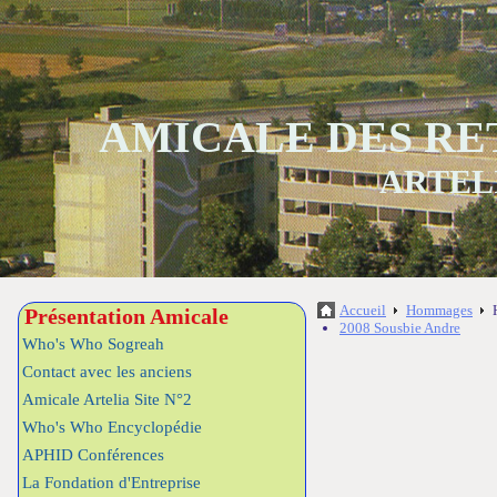
AMICALE DES RE
ARTEL
Accueil
Hommages
Présentation Amicale
2008 Sousbie Andre
Who's Who Sogreah
Contact avec les anciens
Amicale Artelia Site N°2
Who's Who Encyclopédie
APHID Conférences
La Fondation d'Entreprise