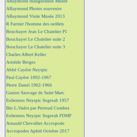
ARaymond Inauguration Musée
ARaymond Photos souvenirs
ARaymond Visite Musée 2013
R Farnier l'homme des oeillets
Bouchayer Jean Le Chatelier P1
Bouchayer Le Chatelier suite 2
Bouchayer Le Chatelier suite 3
Charles Albert Keller
Aristide Berges
Abbé Cayère Neyrpic
Paul Cayère 1892-1967
Pierre Danel 1902-1966
Gaston Sauvage de Saint Marc
Eoliennes Neyrpic Sogreah 1957
Bio L.Vadot par Perroud Combes
Eoliennes Neyrpic Sogreah FDMF
Arnauld Chevallier Accropode
Accropodes Aphid Octobre 2017