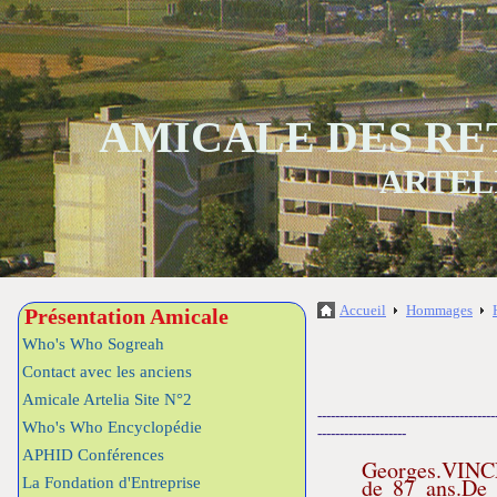
AMICALE DES RE
ARTEL
Accueil
Hommages
Présentation Amicale
Who's Who Sogreah
Contact avec les anciens
Amicale Artelia Site N°2
----------------------------------------
Who's Who Encyclopédie
--------------------
APHID Conférences
Georges.VINCEN
de 87 ans.De 
La Fondation d'Entreprise