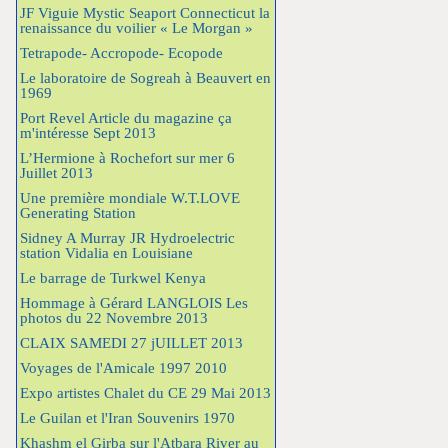
JF Viguie Mystic Seaport Connecticut la
renaissance du voilier « Le Morgan »
Tetrapode- Accropode- Ecopode
Le laboratoire de Sogreah à Beauvert en
1969
Port Revel Article du magazine ça
m'intéresse Sept 2013
L’Hermione à Rochefort sur mer 6
Juillet 2013
Une première mondiale W.T.LOVE
Generating Station
Sidney A Murray JR Hydroelectric
station Vidalia en Louisiane
Le barrage de Turkwel Kenya
Hommage à Gérard LANGLOIS Les
photos du 22 Novembre 2013
CLAIX SAMEDI 27 jUILLET 2013
Voyages de l'Amicale 1997 2010
Expo artistes Chalet du CE 29 Mai 2013
Le Guilan et l'Iran Souvenirs 1970
Khashm el Girba sur l'Atbara River au