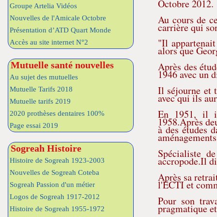
Octobre 2012.
Groupe Artelia Vidéos
Au cours de cet
Nouvelles de l'Amicale Octobre
carrière qui so
Présentation d’ATD Quart Monde
"Il appartenai
Accès au site internet N°2
alors que Georg
Mutuelle santé nouvelles
Après des étude
1946 avec un d
Au sujet des mutuelles
Il séjourne et
Mutuelle Tarifs 2018
avec qui ils au
Mutuelle tarifs 2019
En 1951, il i
2020 prothèses dentaires 100%
1958.Après deu
Page essai 2019
à des études d
aménagements d
Sogreah Histoire
Spécialiste de
accropode.Il d
Histoire de Sogreah 1923-2003
Nouvelles de Sogreah Coteba
Après sa retra
l'ECTI et comm
Sogreah Passion d'un métier
Logos de Sogreah 1917-2012
Pour son trav
pragmatique et 
Histoire de Sogreah 1955-1972