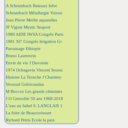
A Schrambach Bateaux Isère
Schrambach Métallurgie Voiron
Jean Pierre Merlin aquarelles
JF Viguie Mystic Seaport
1980 AIDE IWSA Congrès Paris
1981 XI° Congrès Irrigation Gr
Parrainage Ethiopie
Bruno Laurencin
Envie de vie J Duvoisin
1974 Ochagavia Vincent Soussi
Histoire La Tronche J Charmey
Versoud Grésivaudan
M Boccoz Les grands chimistes
J O Grenoble 50 ans 1968-2018
L’eau au Sahel S. LANGLAIS 1
La foire de Beaucroissant
Richard Petris Ecole la paix