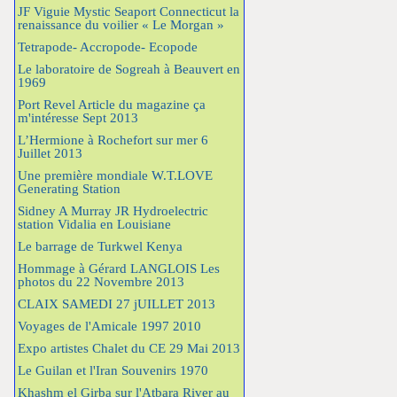
JF Viguie Mystic Seaport Connecticut la
renaissance du voilier « Le Morgan »
Tetrapode- Accropode- Ecopode
Le laboratoire de Sogreah à Beauvert en
1969
Port Revel Article du magazine ça
m'intéresse Sept 2013
L’Hermione à Rochefort sur mer 6
Juillet 2013
Une première mondiale W.T.LOVE
Generating Station
Sidney A Murray JR Hydroelectric
station Vidalia en Louisiane
Le barrage de Turkwel Kenya
Hommage à Gérard LANGLOIS Les
photos du 22 Novembre 2013
CLAIX SAMEDI 27 jUILLET 2013
Voyages de l'Amicale 1997 2010
Expo artistes Chalet du CE 29 Mai 2013
Le Guilan et l'Iran Souvenirs 1970
Khashm el Girba sur l'Atbara River au