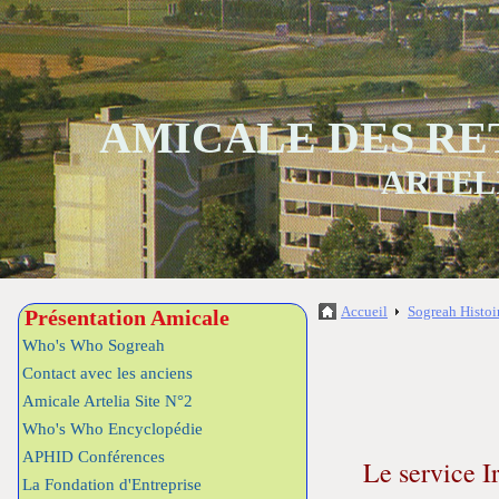
AMICALE DES RE
ARTEL
Accueil
Sogreah Histoi
Présentation Amicale
Who's Who Sogreah
Contact avec les anciens
Amicale Artelia Site N°2
Who's Who Encyclopédie
APHID Conférences
Le service I
La Fondation d'Entreprise