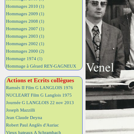
Hommages 2010
(1)
Hommages 2009
(1)
Hommages 2008
(1)
Hommages 2007
(1)
Hommages 2003
(1)
Hommages 2002
(1)
Hommages 2000
(2)
Hommage 1974
(1)
Hommage à Gérard REY-GAGNEUX
Actions et Ecrits collègues
Ramsès II Film G LANGLOIS 1976
NUCLEART Film G Langlois 1975
Journée G LANGLOIS 22 nov 2013
Joseph Mazzilli
Jean Claude Deyna
Robert Paul Anglès d'Auriac
Vieux bateaux A Schrambach