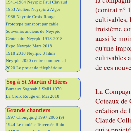
1941-1964 Neyrpic Paul Clavaud
(contrat n° 1
1953 Ateliers Neyrpic à Alger
1966 Neyrpic Croix Rouge
cultivables,
Prototype transport par cable
troisième con
Souvenirs anciens de Neyrpic
aussi le moin
Centenaire Neyrpic 1918-2018
qu'une impor
Expo Neyrpic Mars 2018
1918 2018 Neyrpic 3 films
cultivables a
Neyrpic 2020 centre commercial
de ces nouvel
2020 Le projet de téléphérique
Sog à St Martin d'Héres
La Compagni
Bureaux Sogreah à SMH 1970
La Croix Rouge en Mai 2018
Coteaux de 
création de 
Grands chantiers
1997 Chongqing 1997 2006
(9)
Claude Colle
1944 Le modèle Traversée Rhin
qui a projeté