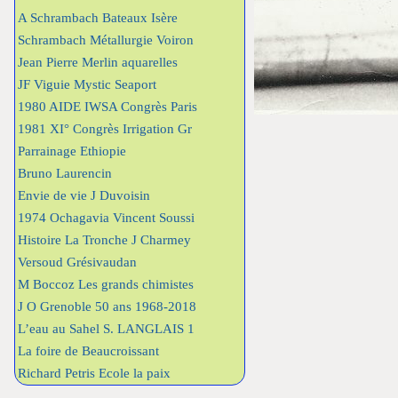
A Schrambach Bateaux Isère
Schrambach Métallurgie Voiron
Jean Pierre Merlin aquarelles
JF Viguie Mystic Seaport
1980 AIDE IWSA Congrès Paris
1981 XI° Congrès Irrigation Gr
Parrainage Ethiopie
Bruno Laurencin
Envie de vie J Duvoisin
1974 Ochagavia Vincent Soussi
Histoire La Tronche J Charmey
Versoud Grésivaudan
M Boccoz Les grands chimistes
J O Grenoble 50 ans 1968-2018
L’eau au Sahel S. LANGLAIS 1
La foire de Beaucroissant
Richard Petris Ecole la paix