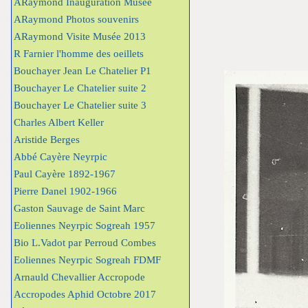
ARaymond Inauguration Musée
ARaymond Photos souvenirs
ARaymond Visite Musée 2013
R Farnier l'homme des oeillets
Bouchayer Jean Le Chatelier P1
Bouchayer Le Chatelier suite 2
Bouchayer Le Chatelier suite 3
Charles Albert Keller
Aristide Berges
Abbé Cayère Neyrpic
Paul Cayère 1892-1967
Pierre Danel 1902-1966
Gaston Sauvage de Saint Marc
Eoliennes Neyrpic Sogreah 1957
Bio L.Vadot par Perroud Combes
Eoliennes Neyrpic Sogreah FDMF
Arnauld Chevallier Accropode
Accropodes Aphid Octobre 2017