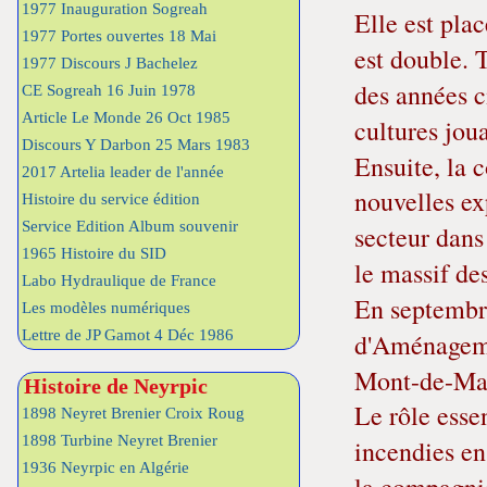
1977 Inauguration Sogreah
Elle est plac
1977 Portes ouvertes 18 Mai
est double. 
1977 Discours J Bachelez
des années c
CE Sogreah 16 Juin 1978
Article Le Monde 26 Oct 1985
cultures jou
Discours Y Darbon 25 Mars 1983
Ensuite, la c
2017 Artelia leader de l'année
nouvelles ex
Histoire du service édition
Service Edition Album souvenir
secteur dans
1965 Histoire du SID
le massif de
Labo Hydraulique de France
En septembr
Les modèles numériques
Lettre de JP Gamot 4 Déc 1986
d'Aménageme
Mont-de-Ma
Histoire de Neyrpic
Le rôle essen
1898 Neyret Brenier Croix Roug
1898 Turbine Neyret Brenier
incendies en
1936 Neyrpic en Algérie
la compagnie