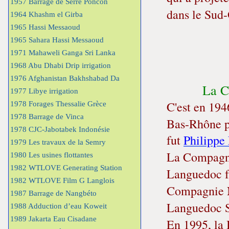
1957 Barrage de Serre Poncon
dans le Sud-
1964 Khashm el Girba
1965 Hassi Messaoud
1965 Sahara Hassi Messaoud
1971 Mahaweli Ganga Sri Lanka
1968 Abu Dhabi Drip irrigation
1976 Afghanistan Bakhshabad Da
La C
1977 Libye irrigation
C'est en 194
1978 Forages Thessalie Grèce
1978 Barrage de Vinca
Bas-Rhône p
1978 CJC-Jabotabek Indonésie
fut
Philippe
1979 Les travaux de la Semry
La Compagni
1980 Les usines flottantes
1982 WTLOVE Generating Station
Languedoc fu
1982 WTLOVE Film G Langlois
Compagnie N
1987 Barrage de Nangbéto
Languedoc 
1988 Adduction d’eau Koweit
1989 Jakarta Eau Cisadane
En 1995, la