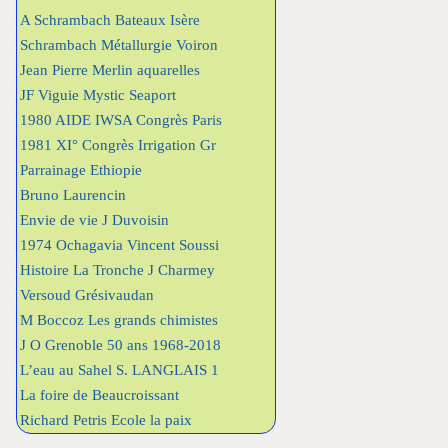
A Schrambach Bateaux Isère
Schrambach Métallurgie Voiron
Jean Pierre Merlin aquarelles
JF Viguie Mystic Seaport
1980 AIDE IWSA Congrès Paris
1981 XI° Congrès Irrigation Gr
Parrainage Ethiopie
Bruno Laurencin
Envie de vie J Duvoisin
1974 Ochagavia Vincent Soussi
Histoire La Tronche J Charmey
Versoud Grésivaudan
M Boccoz Les grands chimistes
J O Grenoble 50 ans 1968-2018
L’eau au Sahel S. LANGLAIS 1
La foire de Beaucroissant
Richard Petris Ecole la paix