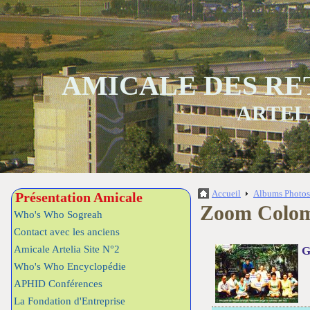
AMICALE DES RE
ARTEL
Accueil
Albums Photo
Présentation Amicale
Zoom Colom
Who's Who Sogreah
Contact avec les anciens
Amicale Artelia Site N°2
G
Who's Who Encyclopédie
APHID Conférences
La Fondation d'Entreprise