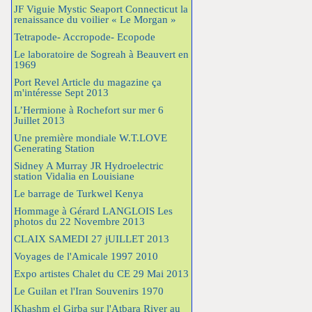
JF Viguie Mystic Seaport Connecticut la
renaissance du voilier « Le Morgan »
Tetrapode- Accropode- Ecopode
Le laboratoire de Sogreah à Beauvert en
1969
Port Revel Article du magazine ça
m'intéresse Sept 2013
L’Hermione à Rochefort sur mer 6
Juillet 2013
Une première mondiale W.T.LOVE
Generating Station
Sidney A Murray JR Hydroelectric
station Vidalia en Louisiane
Le barrage de Turkwel Kenya
Hommage à Gérard LANGLOIS Les
photos du 22 Novembre 2013
CLAIX SAMEDI 27 jUILLET 2013
Voyages de l'Amicale 1997 2010
Expo artistes Chalet du CE 29 Mai 2013
Le Guilan et l'Iran Souvenirs 1970
Khashm el Girba sur l'Atbara River au