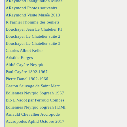
ARaymond Inauguration Musée
ARaymond Photos souvenirs
ARaymond Visite Musée 2013
R Farnier l'homme des oeillets
Bouchayer Jean Le Chatelier P1
Bouchayer Le Chatelier suite 2
Bouchayer Le Chatelier suite 3
Charles Albert Keller
Aristide Berges
Abbé Cayère Neyrpic
Paul Cayère 1892-1967
Pierre Danel 1902-1966
Gaston Sauvage de Saint Marc
Eoliennes Neyrpic Sogreah 1957
Bio L.Vadot par Perroud Combes
Eoliennes Neyrpic Sogreah FDMF
Arnauld Chevallier Accropode
Accropodes Aphid Octobre 2017