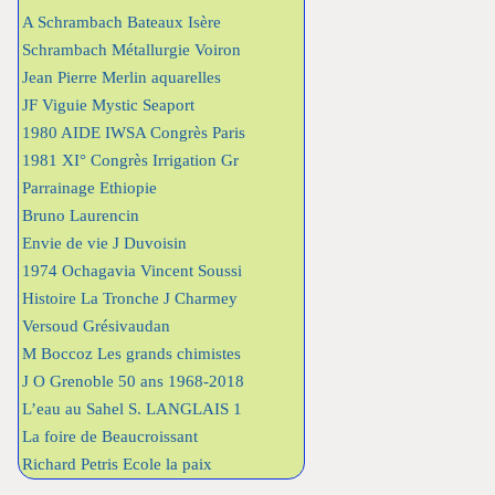
A Schrambach Bateaux Isère
Schrambach Métallurgie Voiron
Jean Pierre Merlin aquarelles
JF Viguie Mystic Seaport
1980 AIDE IWSA Congrès Paris
1981 XI° Congrès Irrigation Gr
Parrainage Ethiopie
Bruno Laurencin
Envie de vie J Duvoisin
1974 Ochagavia Vincent Soussi
Histoire La Tronche J Charmey
Versoud Grésivaudan
M Boccoz Les grands chimistes
J O Grenoble 50 ans 1968-2018
L’eau au Sahel S. LANGLAIS 1
La foire de Beaucroissant
Richard Petris Ecole la paix