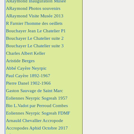
ARaymond Inauguration Musée
ARaymond Photos souvenirs
ARaymond Visite Musée 2013
R Farnier l'homme des oeillets
Bouchayer Jean Le Chatelier P1
Bouchayer Le Chatelier suite 2
Bouchayer Le Chatelier suite 3
Charles Albert Keller
Aristide Berges
Abbé Cayère Neyrpic
Paul Cayère 1892-1967
Pierre Danel 1902-1966
Gaston Sauvage de Saint Marc
Eoliennes Neyrpic Sogreah 1957
Bio L.Vadot par Perroud Combes
Eoliennes Neyrpic Sogreah FDMF
Arnauld Chevallier Accropode
Accropodes Aphid Octobre 2017