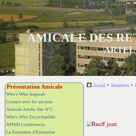
AMICALE DES RE
ARTEL
Accueil
Hommages
Présentation Amicale
Who's Who Sogreah
Contact avec les anciens
Amicale Artelia Site N°2
Who's Who Encyclopédie
APHID Conférences
La Fondation d'Entreprise