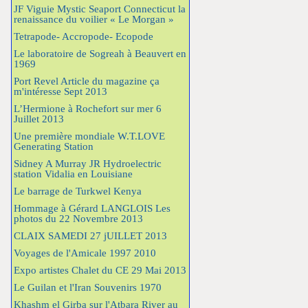
JF Viguie Mystic Seaport Connecticut la
renaissance du voilier « Le Morgan »
Tetrapode- Accropode- Ecopode
Le laboratoire de Sogreah à Beauvert en
1969
Port Revel Article du magazine ça
m'intéresse Sept 2013
L’Hermione à Rochefort sur mer 6
Juillet 2013
Une première mondiale W.T.LOVE
Generating Station
Sidney A Murray JR Hydroelectric
station Vidalia en Louisiane
Le barrage de Turkwel Kenya
Hommage à Gérard LANGLOIS Les
photos du 22 Novembre 2013
CLAIX SAMEDI 27 jUILLET 2013
Voyages de l'Amicale 1997 2010
Expo artistes Chalet du CE 29 Mai 2013
Le Guilan et l'Iran Souvenirs 1970
Khashm el Girba sur l'Atbara River au