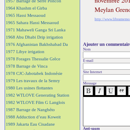
novembre 2014
1957 Barrage de Serre Poncon
Meylan Grenob
1964 Khashm el Girba
1965 Hassi Messaoud
http://www.libramemor
1965 Sahara Hassi Messaoud
1971 Mahaweli Ganga Sri Lanka
1968 Abu Dhabi Drip irrigation
Ajouter un commentair
1976 Afghanistan Bakhshabad Da
Nom
1977 Libye irrigation
1978 Forages Thessalie Grèce
E-mail
1978 Barrage de Vinca
Site Internet
1978 CJC-Jabotabek Indonésie
1979 Les travaux de la Semry
Message
1980 Les usines flottantes
1982 WTLOVE Generating Station
1982 WTLOVE Film G Langlois
1987 Barrage de Nangbéto
1988 Adduction d’eau Koweit
1989 Jakarta Eau Cisadane
Anti-spam