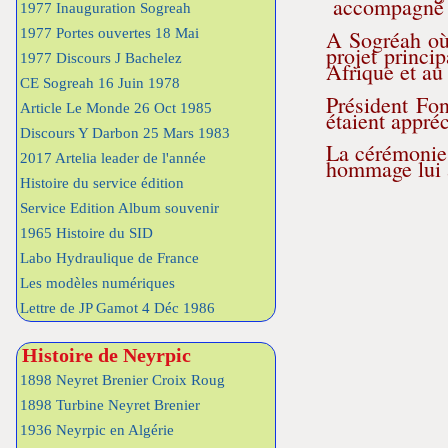
accompagné pa
1977 Inauguration Sogreah
A Sogréah où 
1977 Portes ouvertes 18 Mai
projet princi
1977 Discours J Bachelez
Afrique et au
CE Sogreah 16 Juin 1978
Président Fo
Article Le Monde 26 Oct 1985
étaient appréc
Discours Y Darbon 25 Mars 1983
La cérémonie 
2017 Artelia leader de l'année
hommage lui a
Histoire du service édition
Service Edition Album souvenir
1965 Histoire du SID
Labo Hydraulique de France
Les modèles numériques
Lettre de JP Gamot 4 Déc 1986
Histoire de Neyrpic
1898 Neyret Brenier Croix Roug
1898 Turbine Neyret Brenier
1936 Neyrpic en Algérie