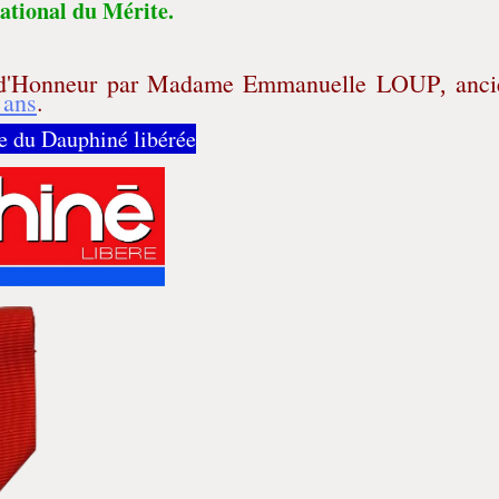
ational du Mérite.
ion d'Honneur par Madame Emmanuelle LOUP
anci
,
 ans
.
cle du Dauphiné libérée