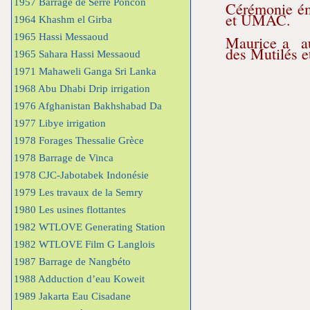
1957 Barrage de Serre Poncon
Cérémonie ém
et UMAC.
1964 Khashm el Girba
1965 Hassi Messaoud
Maurice a aus
des Mutilés e
1965 Sahara Hassi Messaoud
1971 Mahaweli Ganga Sri Lanka
1968 Abu Dhabi Drip irrigation
1976 Afghanistan Bakhshabad Da
1977 Libye irrigation
1978 Forages Thessalie Grèce
1978 Barrage de Vinca
1978 CJC-Jabotabek Indonésie
1979 Les travaux de la Semry
1980 Les usines flottantes
1982 WTLOVE Generating Station
1982 WTLOVE Film G Langlois
1987 Barrage de Nangbéto
1988 Adduction d’eau Koweit
1989 Jakarta Eau Cisadane