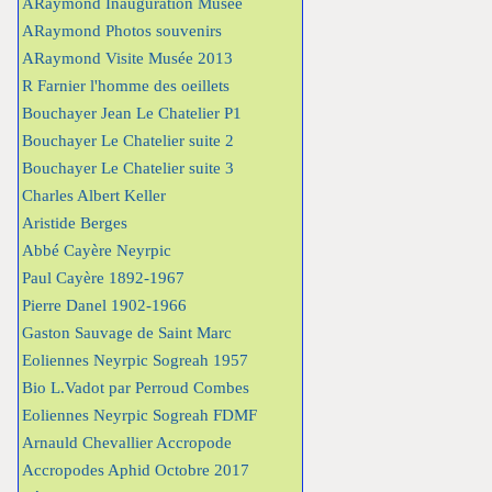
ARaymond Inauguration Musée
ARaymond Photos souvenirs
ARaymond Visite Musée 2013
R Farnier l'homme des oeillets
Bouchayer Jean Le Chatelier P1
Bouchayer Le Chatelier suite 2
Bouchayer Le Chatelier suite 3
Charles Albert Keller
Aristide Berges
Abbé Cayère Neyrpic
Paul Cayère 1892-1967
Pierre Danel 1902-1966
Gaston Sauvage de Saint Marc
Eoliennes Neyrpic Sogreah 1957
Bio L.Vadot par Perroud Combes
Eoliennes Neyrpic Sogreah FDMF
Arnauld Chevallier Accropode
Accropodes Aphid Octobre 2017