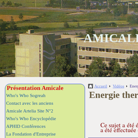
AMICALE
Accueil
Vidéos
Ener
Présentation Amicale
Energie the
Who's Who Sogreah
Contact avec les anciens
Amicale Artelia Site N°2
Who's Who Encyclopédie
Ce sujet a été
APHID Conférences
a été effectuée
La Fondation d'Entreprise