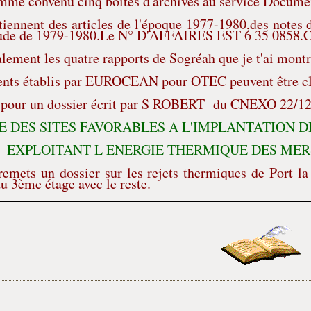
mme convenu cinq boites d'archives au service Docume
tiennent des articles de l'époque 1977-1980,des notes 
étude de 1979-1980.Le N° D'AFFAIRES EST 6 35 0858.C'est
lement les quatre rapports de Sogréah que je t'ai montré
ents établis par EUROCEAN pour OTEC peuvent être cl
pour un dossier écrit par S ROBERT du CNEXO 22/12/1
E DES SITES FAVORABLES A L'IMPLANTAT
NT L ENERGIE THERMIQUE DES MERS(
remets un dossier sur les rejets thermiques de Port la N
 3ème étage avec le reste.