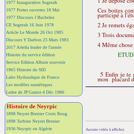
1 Je dépose co
1977 Inauguration Sogreah
Ces boites con
1977 Portes ouvertes 18 Mai
participé à l'
1977 Discours J Bachelez
2 Je remets éga
CE Sogreah 16 Juin 1978
Article Le Monde 26 Oct 1985
3 Trois docum
Discours Y Darbon 25 Mars 1983
4 Même chose 
2017 Artelia leader de l'année
ETUD
Histoire du service édition
Service Edition Album souvenir
EXPLOITA
1965 Histoire du SID
5 Enfin je te 
Labo Hydraulique de France
mon placard du
Les modèles numériques
Lettre de JP Gamot 4 Déc 1986
Histoire de Neyrpic
1898 Neyret Brenier Croix Roug
1898 Turbine Neyret Brenier
1936 Neyrpic en Algérie
Aucune vidéo à afficher.