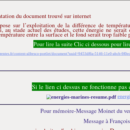
ntation du document trouvé sur internet
pose sur l’exploitation de la différence de températu
i, au stade actuel des études, cette énergie ne serait e
empérature entre la surface et le fond serait trop faible
Pour lire la suite Clic ci dessous pour lir
arentes.fr/content-alfresco-portlet/document?uuid=9453df6a-5146-11e0-abcb-9f0
Si le lien ci dessus ne fonctionne pas 
energ
Pour mémoire-Message Moinet du ven
Message à Françoi