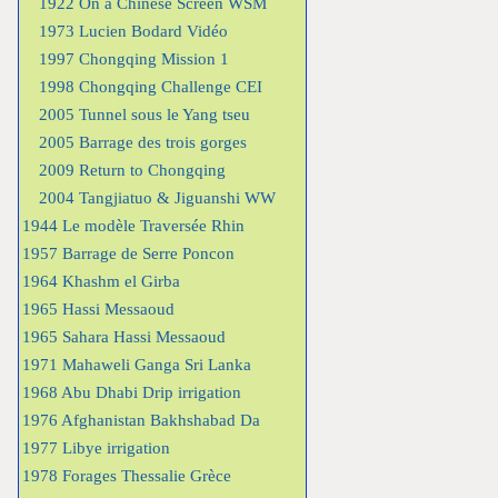
1922 On a Chinese Screen WSM
1973 Lucien Bodard Vidéo
1997 Chongqing Mission 1
1998 Chongqing Challenge CEI
2005 Tunnel sous le Yang tseu
2005 Barrage des trois gorges
2009 Return to Chongqing
2004 Tangjiatuo & Jiguanshi WW
1944 Le modèle Traversée Rhin
1957 Barrage de Serre Poncon
1964 Khashm el Girba
1965 Hassi Messaoud
1965 Sahara Hassi Messaoud
1971 Mahaweli Ganga Sri Lanka
1968 Abu Dhabi Drip irrigation
1976 Afghanistan Bakhshabad Da
1977 Libye irrigation
1978 Forages Thessalie Grèce