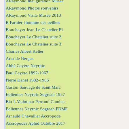
ARaymond Inauguration Musée
ARaymond Photos souvenirs
ARaymond Visite Musée 2013
R Farnier l'homme des oeillets
Bouchayer Jean Le Chatelier P1
Bouchayer Le Chatelier suite 2
Bouchayer Le Chatelier suite 3
Charles Albert Keller
Aristide Berges
Abbé Cayère Neyrpic
Paul Cayère 1892-1967
Pierre Danel 1902-1966
Gaston Sauvage de Saint Marc
Eoliennes Neyrpic Sogreah 1957
Bio L.Vadot par Perroud Combes
Eoliennes Neyrpic Sogreah FDMF
Arnauld Chevallier Accropode
Accropodes Aphid Octobre 2017