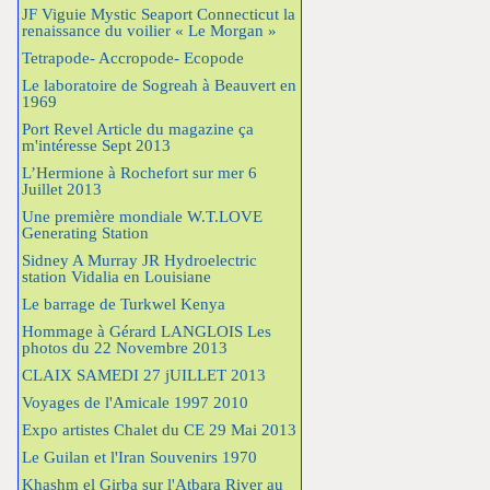
JF Viguie Mystic Seaport Connecticut la
renaissance du voilier « Le Morgan »
Tetrapode- Accropode- Ecopode
Le laboratoire de Sogreah à Beauvert en
1969
Port Revel Article du magazine ça
m'intéresse Sept 2013
L’Hermione à Rochefort sur mer 6
Juillet 2013
Une première mondiale W.T.LOVE
Generating Station
Sidney A Murray JR Hydroelectric
station Vidalia en Louisiane
Le barrage de Turkwel Kenya
Hommage à Gérard LANGLOIS Les
photos du 22 Novembre 2013
CLAIX SAMEDI 27 jUILLET 2013
Voyages de l'Amicale 1997 2010
Expo artistes Chalet du CE 29 Mai 2013
Le Guilan et l'Iran Souvenirs 1970
Khashm el Girba sur l'Atbara River au