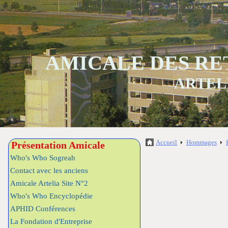
AMICALE DES RE
ARTEL
Accueil
Hommages
Présentation Amicale
Who's Who Sogreah
Contact avec les anciens
Amicale Artelia Site N°2
Who's Who Encyclopédie
APHID Conférences
La Fondation d'Entreprise