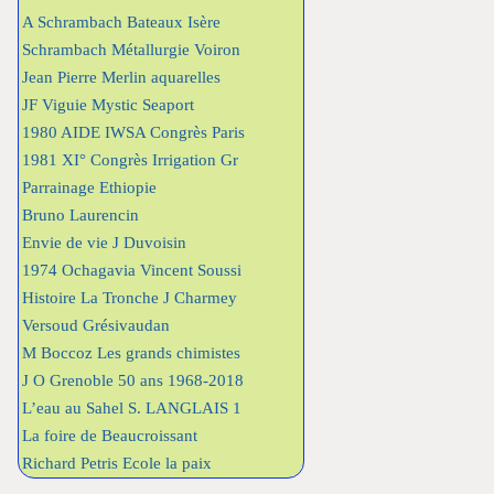
A Schrambach Bateaux Isère
Schrambach Métallurgie Voiron
Jean Pierre Merlin aquarelles
JF Viguie Mystic Seaport
1980 AIDE IWSA Congrès Paris
1981 XI° Congrès Irrigation Gr
Parrainage Ethiopie
Bruno Laurencin
Envie de vie J Duvoisin
1974 Ochagavia Vincent Soussi
Histoire La Tronche J Charmey
Versoud Grésivaudan
M Boccoz Les grands chimistes
J O Grenoble 50 ans 1968-2018
L’eau au Sahel S. LANGLAIS 1
La foire de Beaucroissant
Richard Petris Ecole la paix