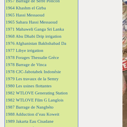
1957 Barrage de Serre Poncon
1964 Khashm el Girba
1965 Hassi Messaoud
1965 Sahara Hassi Messaoud
1971 Mahaweli Ganga Sri Lanka
1968 Abu Dhabi Drip irrigation
1976 Afghanistan Bakhshabad Da
1977 Libye irrigation
1978 Forages Thessalie Grèce
1978 Barrage de Vinca
1978 CJC-Jabotabek Indonésie
1979 Les travaux de la Semry
1980 Les usines flottantes
1982 WTLOVE Generating Station
1982 WTLOVE Film G Langlois
1987 Barrage de Nangbéto
1988 Adduction d’eau Koweit
1989 Jakarta Eau Cisadane