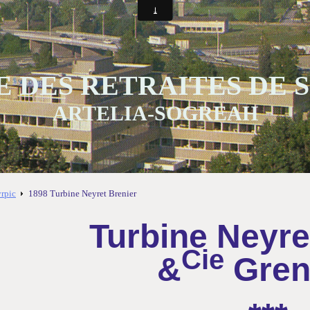
 DES RETRAITES DE
ARTELIA-SOGREAH
yrpic
1898 Turbine Neyret Brenier
Turbine Neyre
Cie
&
Gren