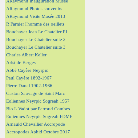
ARaymond Inauguration Musée
ARaymond Photos souvenirs
ARaymond Visite Musée 2013
R Farnier l'homme des oeillets
Bouchayer Jean Le Chatelier P1
Bouchayer Le Chatelier suite 2
Bouchayer Le Chatelier suite 3
Charles Albert Keller
Aristide Berges
Abbé Cayère Neyrpic
Paul Cayère 1892-1967
Pierre Danel 1902-1966
Gaston Sauvage de Saint Marc
Eoliennes Neyrpic Sogreah 1957
Bio L.Vadot par Perroud Combes
Eoliennes Neyrpic Sogreah FDMF
Arnauld Chevallier Accropode
Accropodes Aphid Octobre 2017