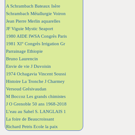
A Schrambach Bateaux Isère
Schrambach Métallurgie Voiron
Jean Pierre Merlin aquarelles
JF Viguie Mystic Seaport
1980 AIDE IWSA Congrès Paris
1981 XI° Congrès Irrigation Gr
Parrainage Ethiopie
Bruno Laurencin
Envie de vie J Duvoisin
1974 Ochagavia Vincent Soussi
Histoire La Tronche J Charmey
Versoud Grésivaudan
M Boccoz Les grands chimistes
J O Grenoble 50 ans 1968-2018
L’eau au Sahel S. LANGLAIS 1
La foire de Beaucroissant
Richard Petris Ecole la paix