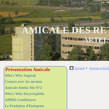
AMICALE DES RE
ARTEL
Accueil
Actions et Ecri
Présentation Amicale
Who's Who Sogreah
Contact avec les anciens
Amicale Artelia Site N°2
Who's Who Encyclopédie
APHID Conférences
La Fondation d'Entreprise