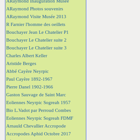
ARaymond Inauguration Musée
ARaymond Photos souvenirs
ARaymond Visite Musée 2013
R Farnier l'homme des oeillets
Bouchayer Jean Le Chatelier P1
Bouchayer Le Chatelier suite 2
Bouchayer Le Chatelier suite 3
Charles Albert Keller
Aristide Berges
Abbé Cayère Neyrpic
Paul Cayère 1892-1967
Pierre Danel 1902-1966
Gaston Sauvage de Saint Marc
Eoliennes Neyrpic Sogreah 1957
Bio L.Vadot par Perroud Combes
Eoliennes Neyrpic Sogreah FDMF
Arnauld Chevallier Accropode
Accropodes Aphid Octobre 2017