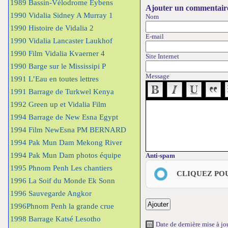
1989 Bassin-Vélodrome Eybens
Ajouter un commentair
1990 Vidalia Sidney A Murray 1
Nom
1990 Histoire de Vidalia 2
E-mail
1990 Vidalia Lancaster Laukhof
1990 Film Vidalia Kvaerner 4
Site Internet
1990 Barge sur le Mississipi P
Message
1991 L’Eau en toutes lettres
1991 Barrage de Turkwel Kenya
1992 Green up et Vidalia Film
1994 Barrage de New Esna Egypt
1994 Film NewEsna PM BERNARD
1994 Pak Mun Dam Mekong River
1994 Pak Mun Dam photos équipe
Anti-spam
1995 Phnom Penh Les chantiers
CLIQUEZ PO
1996 La Soif du Monde Ek Sonn
1996 Sauvegarde Angkor
1996Phnom Penh la grande crue
1998 Barrage Katsé Lesotho
Date de dernière mise à j