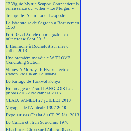
JF Viguie Mystic Seaport Connecticut la
renaissance du voilier « Le Morgan »
Tetrapode- Accropode- Ecopode
Le laboratoire de Sogreah à Beauvert en
1969
Port Revel Article du magazine ça
m'intéresse Sept 2013
L’Hermione à Rochefort sur mer 6
Juillet 2013
Une première mondiale W.T.LOVE
Generating Station
Sidney A Murray JR Hydroelectric
station Vidalia en Louisiane
Le barrage de Turkwel Kenya
Hommage à Gérard LANGLOIS Les
photos du 22 Novembre 2013
CLAIX SAMEDI 27 jUILLET 2013
Voyages de l'Amicale 1997 2010
Expo artistes Chalet du CE 29 Mai 2013
Le Guilan et l'Iran Souvenirs 1970
Khashm el Girba sur l'Atbara River au