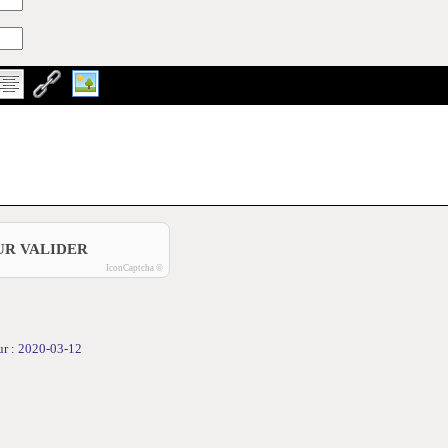
UR VALIDER
IconCaptcha ©
our : 2020-03-12