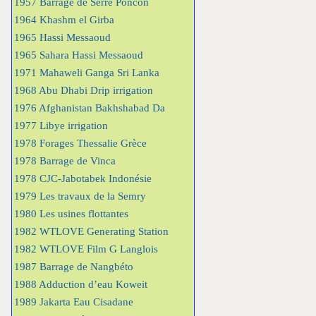
1957 Barrage de Serre Poncon
1964 Khashm el Girba
1965 Hassi Messaoud
1965 Sahara Hassi Messaoud
1971 Mahaweli Ganga Sri Lanka
1968 Abu Dhabi Drip irrigation
1976 Afghanistan Bakhshabad Da
1977 Libye irrigation
1978 Forages Thessalie Grèce
1978 Barrage de Vinca
1978 CJC-Jabotabek Indonésie
1979 Les travaux de la Semry
1980 Les usines flottantes
1982 WTLOVE Generating Station
1982 WTLOVE Film G Langlois
1987 Barrage de Nangbéto
1988 Adduction d’eau Koweit
1989 Jakarta Eau Cisadane