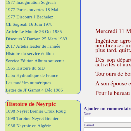
1977 Inauguration Sogreah
1977 Portes ouvertes 18 Mai
1977 Discours J Bachelez
CE Sogreah 16 Juin 1978
Mercredi 11 Ma
Article Le Monde 26 Oct 1985
Ingénieur agro
Discours Y Darbon 25 Mars 1983
nombreuses mis
2017 Artelia leader de l'année
plus tard, qui
Histoire du service édition
Dès son départ
Service Edition Album souvenir
activités et au
1965 Histoire du SID
Toujours de bon
Labo Hydraulique de France
A son épouse et
Les modèles numériques
Lettre de JP Gamot 4 Déc 1986
Pour le bureau
Histoire de Neyrpic
Ajouter un commentair
1898 Neyret Brenier Croix Roug
Nom
1898 Turbine Neyret Brenier
E-mail
1936 Neyrpic en Algérie