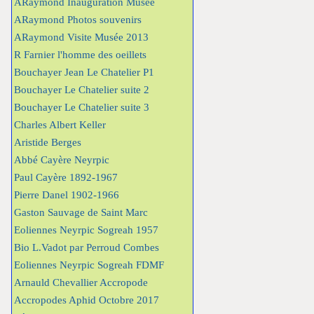
ARaymond Inauguration Musée
ARaymond Photos souvenirs
ARaymond Visite Musée 2013
R Farnier l'homme des oeillets
Bouchayer Jean Le Chatelier P1
Bouchayer Le Chatelier suite 2
Bouchayer Le Chatelier suite 3
Charles Albert Keller
Aristide Berges
Abbé Cayère Neyrpic
Paul Cayère 1892-1967
Pierre Danel 1902-1966
Gaston Sauvage de Saint Marc
Eoliennes Neyrpic Sogreah 1957
Bio L.Vadot par Perroud Combes
Eoliennes Neyrpic Sogreah FDMF
Arnauld Chevallier Accropode
Accropodes Aphid Octobre 2017