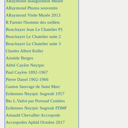
ARaymond Inauguration Musée
ARaymond Photos souvenirs
ARaymond Visite Musée 2013
R Farnier l'homme des oeillets
Bouchayer Jean Le Chatelier P1
Bouchayer Le Chatelier suite 2
Bouchayer Le Chatelier suite 3
Charles Albert Keller
Aristide Berges
Abbé Cayère Neyrpic
Paul Cayère 1892-1967
Pierre Danel 1902-1966
Gaston Sauvage de Saint Marc
Eoliennes Neyrpic Sogreah 1957
Bio L.Vadot par Perroud Combes
Eoliennes Neyrpic Sogreah FDMF
Arnauld Chevallier Accropode
Accropodes Aphid Octobre 2017