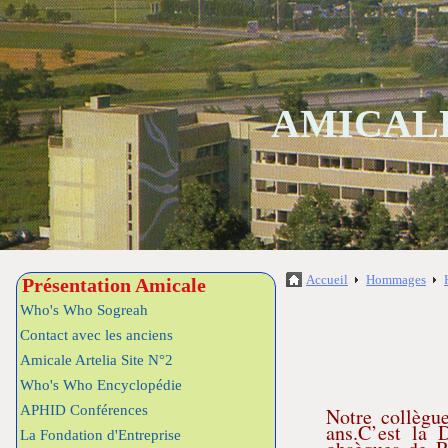
AMICALE
Accueil
Hommages
Présentation Amicale
Who's Who Sogreah
Contact avec les anciens
Amicale Artelia Site N°2
Who's Who Encyclopédie
APHID Conférences
Notre collègu
ans.C’est la 
La Fondation d'Entreprise