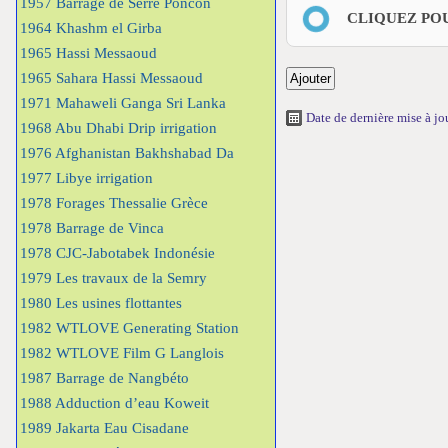
1957 Barrage de Serre Poncon
CLIQUEZ PO
1964 Khashm el Girba
1965 Hassi Messaoud
1965 Sahara Hassi Messaoud
1971 Mahaweli Ganga Sri Lanka
Date de dernière mise à j
1968 Abu Dhabi Drip irrigation
1976 Afghanistan Bakhshabad Da
1977 Libye irrigation
1978 Forages Thessalie Grèce
1978 Barrage de Vinca
1978 CJC-Jabotabek Indonésie
1979 Les travaux de la Semry
1980 Les usines flottantes
1982 WTLOVE Generating Station
1982 WTLOVE Film G Langlois
1987 Barrage de Nangbéto
1988 Adduction d’eau Koweit
1989 Jakarta Eau Cisadane