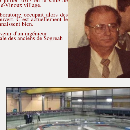
juillet 2013 en la salle de
le-Vinoux village.
ratoire occupait alors des
auvert. C’est actuellement le
naissent bien.
uvenir d'un ingénieur
cale des anciens de Sogreah
.....................................................................................................................................................