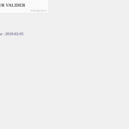
UR VALIDER
IconCaptcha ©
our : 2018-02-05