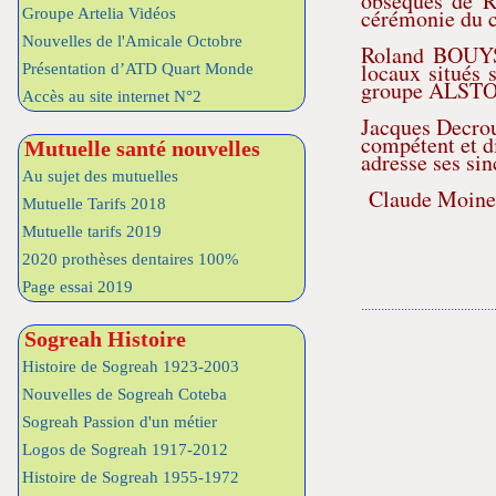
obsèques de R
cérémonie du c
Groupe Artelia Vidéos
Nouvelles de l'Amicale Octobre
Roland BOUYSS
locaux situés 
Présentation d’ATD Quart Monde
groupe ALSTOM 
Accès au site internet N°2
Jacques Decroux
compétent et di
Mutuelle santé nouvelles
adresse ses si
Au sujet des mutuelles
Claude Moine
Mutuelle Tarifs 2018
Mutuelle tarifs 2019
2020 prothèses dentaires 100%
Page essai 2019
........................................
Sogreah Histoire
Histoire de Sogreah 1923-2003
Nouvelles de Sogreah Coteba
Sogreah Passion d'un métier
Logos de Sogreah 1917-2012
Histoire de Sogreah 1955-1972