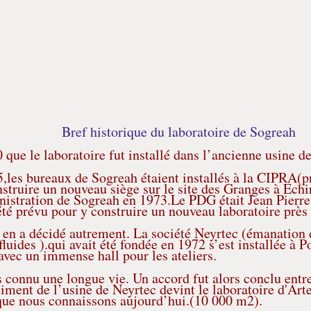
Bref historique du laboratoire de Sogr
eah
 que le laboratoire fut installé dans l’ancienne usine d
,les bureaux de Sogreah étaient installés à la CIPRA(p
struire un nouveau siège sur le site des Granges à Echir
nistration de Sogreah en 1973.Le PDG était Jean Pierre
té prévu pour y construire un nouveau laboratoire près 
e en a décidé autrement. La société Neyrtec (émanation
luides ).qui avait été fondée en 1972 s’est installée à 
avec un immense hall pour les ateliers.
 connu une longue vie. Un accord fut alors conclu entre
timent de l’usine de Neyrtec devint le laboratoire d'Ar
que nous connaissons aujourd’hui.(10 000 m2).