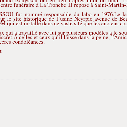
oland Bouyssou ont eu lieu l’après midi du lundi 15 
entre funéraire à La Tronche .Il repose à Saint-Martin-
OU fut nommé responsable du labo en 1976.Le labo
sur le site historique de l’usine Neyrpic avenue de Be
qui est installé dans ce vaste site que les anciens con
 qui a travaillé avec lui sur plusieurs modèles a le so
scret.A celles et ceux qu’il laisse dans la peine, l'Ami
ncères condoléances.
t
......................................................................................................................................................