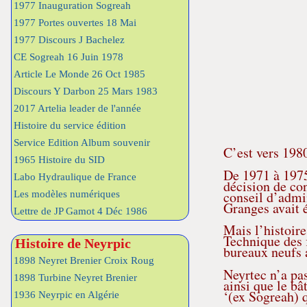
1977 Inauguration Sogreah
1977 Portes ouvertes 18 Mai
1977 Discours J Bachelez
CE Sogreah 16 Juin 1978
Article Le Monde 26 Oct 1985
Discours Y Darbon 25 Mars 1983
2017 Artelia leader de l'année
Histoire du service édition
Service Edition Album souvenir
C’est vers 1980
1965 Histoire du SID
De 1971 à 1975
Labo Hydraulique de France
décision de con
conseil d’admi
Les modèles numériques
Granges avait é
Lettre de JP Gamot 4 Déc 1986
Mais l’histoir
Technique des f
Histoire de Neyrpic
bureaux neufs 
1898 Neyret Brenier Croix Roug
Neyrtec n’a pas
1898 Turbine Neyret Brenier
ainsi que le bâ
‘(ex Sogreah) 
1936 Neyrpic en Algérie