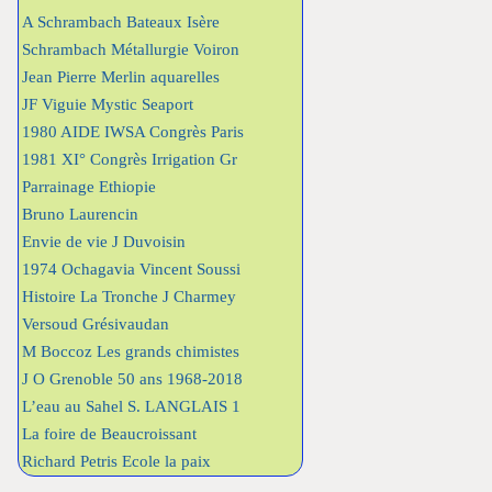
A Schrambach Bateaux Isère
Schrambach Métallurgie Voiron
Jean Pierre Merlin aquarelles
JF Viguie Mystic Seaport
1980 AIDE IWSA Congrès Paris
1981 XI° Congrès Irrigation Gr
Parrainage Ethiopie
Bruno Laurencin
Envie de vie J Duvoisin
1974 Ochagavia Vincent Soussi
Histoire La Tronche J Charmey
Versoud Grésivaudan
M Boccoz Les grands chimistes
J O Grenoble 50 ans 1968-2018
L’eau au Sahel S. LANGLAIS 1
La foire de Beaucroissant
Richard Petris Ecole la paix