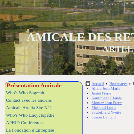
AMICALE DES RE
ARTEL
Accueil
Hommages
Présentation Amicale
Allard Jean Marie
Who's Who Sogreah
Jantet Pierre
Kauffmann Claude
Contact avec les anciens
Montaz Jean Pierre
Amicale Artelia Site N°2
Moiroud Louis
Soubrillard Yvette
Who's Who Encyclopédie
Simon Bernard
APHID Conférences
La Fondation d'Entreprise