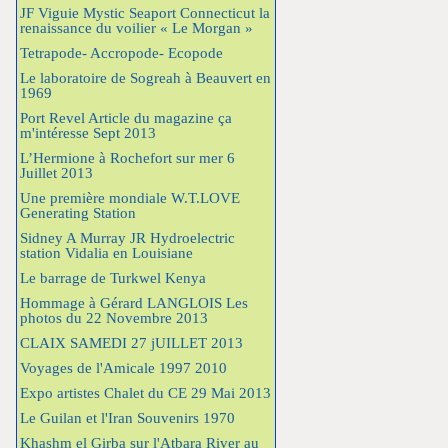
JF Viguie Mystic Seaport Connecticut la
renaissance du voilier « Le Morgan »
Tetrapode- Accropode- Ecopode
Le laboratoire de Sogreah à Beauvert en
1969
Port Revel Article du magazine ça
m'intéresse Sept 2013
L’Hermione à Rochefort sur mer 6
Juillet 2013
Une première mondiale W.T.LOVE
Generating Station
Sidney A Murray JR Hydroelectric
station Vidalia en Louisiane
Le barrage de Turkwel Kenya
Hommage à Gérard LANGLOIS Les
photos du 22 Novembre 2013
CLAIX SAMEDI 27 jUILLET 2013
Voyages de l'Amicale 1997 2010
Expo artistes Chalet du CE 29 Mai 2013
Le Guilan et l'Iran Souvenirs 1970
Khashm el Girba sur l'Atbara River au