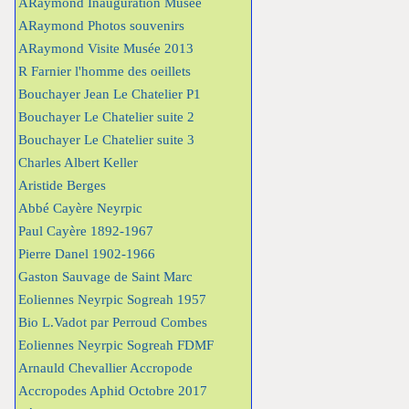
ARaymond Inauguration Musée
ARaymond Photos souvenirs
ARaymond Visite Musée 2013
R Farnier l'homme des oeillets
Bouchayer Jean Le Chatelier P1
Bouchayer Le Chatelier suite 2
Bouchayer Le Chatelier suite 3
Charles Albert Keller
Aristide Berges
Abbé Cayère Neyrpic
Paul Cayère 1892-1967
Pierre Danel 1902-1966
Gaston Sauvage de Saint Marc
Eoliennes Neyrpic Sogreah 1957
Bio L.Vadot par Perroud Combes
Eoliennes Neyrpic Sogreah FDMF
Arnauld Chevallier Accropode
Accropodes Aphid Octobre 2017