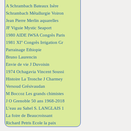
A Schrambach Bateaux Isère
Schrambach Métallurgie Voiron
Jean Pierre Merlin aquarelles
JF Viguie Mystic Seaport
1980 AIDE IWSA Congrès Paris
1981 XI° Congrès Irrigation Gr
Parrainage Ethiopie
Bruno Laurencin
Envie de vie J Duvoisin
1974 Ochagavia Vincent Soussi
Histoire La Tronche J Charmey
Versoud Grésivaudan
M Boccoz Les grands chimistes
J O Grenoble 50 ans 1968-2018
L’eau au Sahel S. LANGLAIS 1
La foire de Beaucroissant
Richard Petris Ecole la paix