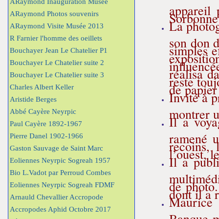
ARaymond Inauguration Musée
appareil
Sorbonne 
ARaymond Photos souvenirs
La photog
ARaymond Visite Musée 2013
son don d
R Farnier l'homme des oeillets
simples e
Bouchayer Jean Le Chatelier P1
expositio
influencé
Bouchayer Le Chatelier suite 2
réalisa d
Bouchayer Le Chatelier suite 3
reste tou
de papier
Charles Albert Keller
Invité à 
Aristide Berges
montrer un
Abbé Cayère Neyrpic
Il a voya
Paul Cayère 1892-1967
ramené un
Pierre Danel 1902-1966
recoins, 
Gaston Sauvage de Saint Marc
l’ouest, l
Il a publ
Eoliennes Neyrpic Sogreah 1957
Bio L.Vadot par Perroud Combes
multimédi
de photo.
Eoliennes Neyrpic Sogreah FDMF
dont il a 
Arnauld Chevallier Accropode
Maurice 
Accropodes Aphid Octobre 2017
Banque mo