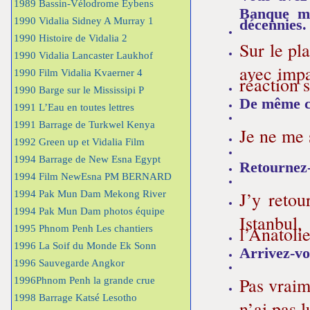
1989 Bassin-Vélodrome Eybens
Banque mo
1990 Vidalia Sidney A Murray 1
décennies.
1990 Histoire de Vidalia 2
Sur le pl
1990 Vidalia Lancaster Laukhof
avec impa
1990 Film Vidalia Kvaerner 4
réaction 
1990 Barge sur le Mississipi P
De même co
1991 L’Eau en toutes lettres
1991 Barrage de Turkwel Kenya
Je ne me 
1992 Green up et Vidalia Film
1994 Barrage de New Esna Egypt
Retournez-
1994 Film NewEsna PM BERNARD
J’y retou
1994 Pak Mun Dam Mekong River
1994 Pak Mun Dam photos équipe
Istanbul
l’Anatoli
1995 Phnom Penh Les chantiers
1996 La Soif du Monde Ek Sonn
Arrivez-vo
1996 Sauvegarde Angkor
Pas vraim
1996Phnom Penh la grande crue
1998 Barrage Katsé Lesotho
n’ai pas 