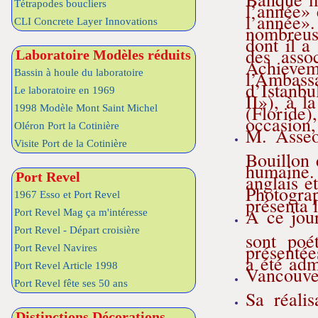
Tétrapodes boucliers
l’année» 
l’année»
CLI Concrete Layer Innovations
nombreuse
dont il a
des asso
Laboratoire Modèles réduits
Achievem
l’Ambass
Bassin à houle du laboratoire
d’Istanbu
Le laboratoire en 1969
II»), à 
(Floride
1998 Modèle Mont Saint Michel
occasion,
Oléron Port la Cotinière
M. Asseo 
Visite Port de la Cotinière
Bouillon 
humaine. 
Port Revel
anglais e
Photograp
1967 Esso et Port Revel
présenta 
A ce jour
Port Revel Mag ça m'intéresse
Port Revel - Départ croisière
sont poé
présentée
Port Revel Navires
a été adm
Port Revel Article 1998
Vancouver
Port Revel fête ses 50 ans
Sa réali
Distinctions Décorations