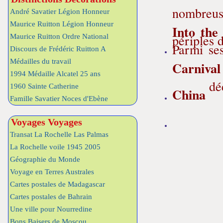
nombreuse
André Savatier Légion Honneur
Maurice Ruitton Légion Honneur
Into th
périples 
Maurice Ruitton Ordre National
Parmi ses
Discours de Frédéric Ruitton A
Médailles du travail
Carnival
1994 Médaille Alcatel 25 ans
déc
1960 Sainte Catherine
China
Famille Savatier Noces d'Ebène
Voyages Voyages
Transat La Rochelle Las Palmas
La Rochelle voile 1945 2005
Géographie du Monde
Voyage en Terres Australes
Cartes postales de Madagascar
Cartes postales de Bahrain
Une ville pour Nourredine
Bons Baisers de Moscou