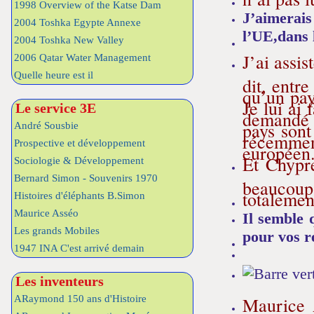
1998 Overview of the Katse Dam
J’aimerais
2004 Toshka Egypte Annexe
l’UE,dans 
2004 Toshka New Valley
J’ai assi
2006 Qatar Water Management
Quelle heure est il
dit, entr
qu’un pay
Je lui ai
Le service 3E
demandé s
pays sont
André Sousbie
récemment
Prospective et développement
européen
Et Chypre
Sociologie & Développement
Bernard Simon - Souvenirs 1970
beaucoup 
totalemen
Histoires d'éléphants B.Simon
Maurice Asséo
Il semble 
Les grands Mobiles
pour vos r
1947 INA C'est arrivé demain
Les inventeurs
Maurice A
ARaymond 150 ans d'Histoire