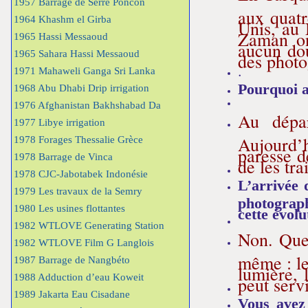
1957 Barrage de Serre Poncon
aux quatr
1964 Khashm el Girba
Unis, au 
Zaman on
1965 Hassi Messaoud
aucun dou
1965 Sahara Hassi Messaoud
des photo
.
1971 Mahaweli Ganga Sri Lanka
Pourquoi a
1968 Abu Dhabi Drip irrigation
1976 Afghanistan Bakhshabad Da
Au dépar
1977 Libye irrigation
Aujourd’h
1978 Forages Thessalie Grèce
paresse d
1978 Barrage de Vinca
de les tr
1978 CJC-Jabotabek Indonésie
L’arrivée 
1979 Les travaux de la Semry
photograph
1980 Les usines flottantes
cette évolu
1982 WTLOVE Generating Station
Non. Quel
1982 WTLOVE Film G Langlois
même : le
1987 Barrage de Nangbéto
lumière, 
1988 Adduction d’eau Koweit
peut serv
1989 Jakarta Eau Cisadane
Vous avez