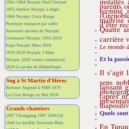
1941-1964 Neyrpic Paul Clavaud
parents on
terminé 
1953 Ateliers Neyrpic à Alger
(Grenoble
1966 Neyrpic Croix Rouge
maîtrise 
d’être re
Prototype transport par cable
Quatre a
Souvenirs anciens de Neyrpic
carrière 
Centenaire Neyrpic 1918-2018
Expo Neyrpic Mars 2018
L
e monde à
1918 2018 Neyrpic 3 films
Et la pass
Neyrpic 2020 centre commercial
2020 Le projet de téléphérique
Il s’agit
sens nob
Sog à St Martin d'Héres
laissant 
Bureaux Sogreah à SMH 1970
photogra
(après m’
La Croix Rouge en Mai 2018
présenta
diapositi
Grands chantiers
Quels sont
1997 Chongqing 1997 2006
(9)
1944 Le modèle Traversée Rhin
En Turqui