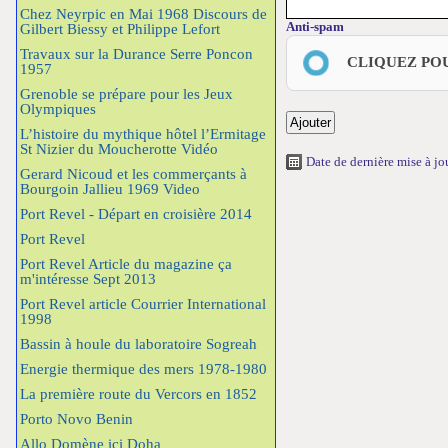
Chez Neyrpic en Mai 1968 Discours de
Anti-spam
Gilbert Biessy et Philippe Lefort
Travaux sur la Durance Serre Poncon
CLIQUEZ PO
1957
Grenoble se prépare pour les Jeux
Olympiques
L’histoire du mythique hôtel l’Ermitage
St Nizier du Moucherotte Vidéo
Date de dernière mise à j
Gerard Nicoud et les commerçants à
Bourgoin Jallieu 1969 Video
Port Revel - Départ en croisière 2014
Port Revel
Port Revel Article du magazine ça
m'intéresse Sept 2013
Port Revel article Courrier International
1998
Bassin à houle du laboratoire Sogreah
Energie thermique des mers 1978-1980
La première route du Vercors en 1852
Porto Novo Benin
Allo Domène ici Doha