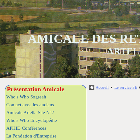
AMICALE DES RE
ARTEL
Accueil
Le service 3E
Présentation Amicale
Who's Who Sogreah
Contact avec les anciens
Amicale Artelia Site N°2
Who's Who Encyclopédie
APHID Conférences
La Fondation d'Entreprise