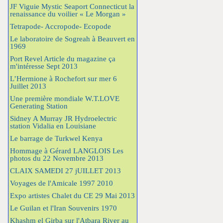
JF Viguie Mystic Seaport Connecticut la
renaissance du voilier « Le Morgan »
Tetrapode- Accropode- Ecopode
Le laboratoire de Sogreah à Beauvert en
1969
Port Revel Article du magazine ça
m'intéresse Sept 2013
L’Hermione à Rochefort sur mer 6
Juillet 2013
Une première mondiale W.T.LOVE
Generating Station
Sidney A Murray JR Hydroelectric
station Vidalia en Louisiane
Le barrage de Turkwel Kenya
Hommage à Gérard LANGLOIS Les
photos du 22 Novembre 2013
CLAIX SAMEDI 27 jUILLET 2013
Voyages de l'Amicale 1997 2010
Expo artistes Chalet du CE 29 Mai 2013
Le Guilan et l'Iran Souvenirs 1970
Khashm el Girba sur l'Atbara River au