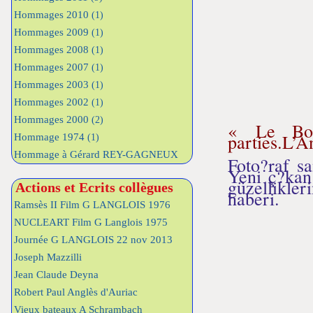
Hommages 2010
(1)
Hommages 2009
(1)
Hommages 2008
(1)
Hommages 2007
(1)
Hommages 2003
(1)
Hommages 2002
(1)
Hommages 2000
(2)
« Le Bos
parties.L’An
Hommage 1974
(1)
Hommage à Gérard REY-GAGNEUX
Foto?raf s
Yeni ç?kan
güzellikler
Actions et Ecrits collègues
haberi.
Ramsès II Film G LANGLOIS 1976
NUCLEART Film G Langlois 1975
Journée G LANGLOIS 22 nov 2013
Joseph Mazzilli
Jean Claude Deyna
Robert Paul Anglès d'Auriac
Vieux bateaux A Schrambach