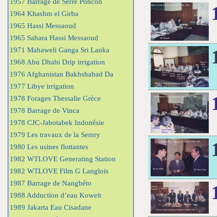
1957 Barrage de Serre Poncon
1964 Khashm el Girba
1965 Hassi Messaoud
1965 Sahara Hassi Messaoud
1971 Mahaweli Ganga Sri Lanka
1968 Abu Dhabi Drip irrigation
1976 Afghanistan Bakhshabad Da
1977 Libye irrigation
1978 Forages Thessalie Grèce
1978 Barrage de Vinca
1978 CJC-Jabotabek Indonésie
1979 Les travaux de la Semry
1980 Les usines flottantes
1982 WTLOVE Generating Station
1982 WTLOVE Film G Langlois
1987 Barrage de Nangbéto
1988 Adduction d’eau Koweit
1989 Jakarta Eau Cisadane