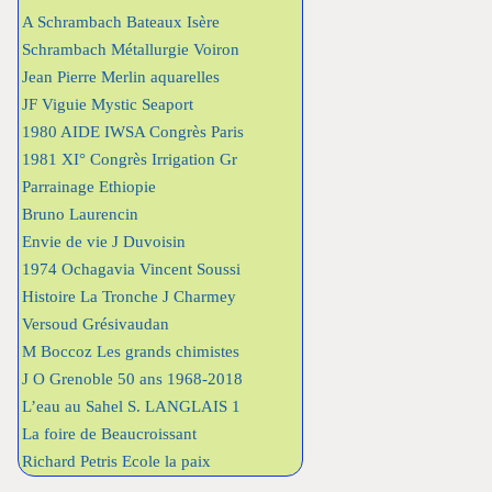
A Schrambach Bateaux Isère
Schrambach Métallurgie Voiron
Jean Pierre Merlin aquarelles
JF Viguie Mystic Seaport
1980 AIDE IWSA Congrès Paris
1981 XI° Congrès Irrigation Gr
Parrainage Ethiopie
Bruno Laurencin
Envie de vie J Duvoisin
1974 Ochagavia Vincent Soussi
Histoire La Tronche J Charmey
Versoud Grésivaudan
M Boccoz Les grands chimistes
J O Grenoble 50 ans 1968-2018
L’eau au Sahel S. LANGLAIS 1
La foire de Beaucroissant
Richard Petris Ecole la paix