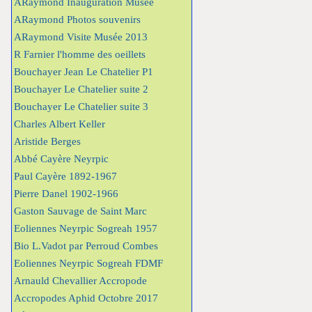
ARaymond Inauguration Musée
ARaymond Photos souvenirs
ARaymond Visite Musée 2013
R Farnier l'homme des oeillets
Bouchayer Jean Le Chatelier P1
Bouchayer Le Chatelier suite 2
Bouchayer Le Chatelier suite 3
Charles Albert Keller
Aristide Berges
Abbé Cayère Neyrpic
Paul Cayère 1892-1967
Pierre Danel 1902-1966
Gaston Sauvage de Saint Marc
Eoliennes Neyrpic Sogreah 1957
Bio L.Vadot par Perroud Combes
Eoliennes Neyrpic Sogreah FDMF
Arnauld Chevallier Accropode
Accropodes Aphid Octobre 2017