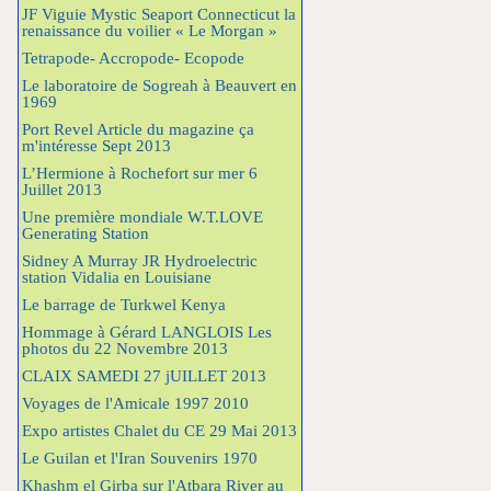
JF Viguie Mystic Seaport Connecticut la
renaissance du voilier « Le Morgan »
Tetrapode- Accropode- Ecopode
Le laboratoire de Sogreah à Beauvert en
1969
Port Revel Article du magazine ça
m'intéresse Sept 2013
L’Hermione à Rochefort sur mer 6
Juillet 2013
Une première mondiale W.T.LOVE
Generating Station
Sidney A Murray JR Hydroelectric
station Vidalia en Louisiane
Le barrage de Turkwel Kenya
Hommage à Gérard LANGLOIS Les
photos du 22 Novembre 2013
CLAIX SAMEDI 27 jUILLET 2013
Voyages de l'Amicale 1997 2010
Expo artistes Chalet du CE 29 Mai 2013
Le Guilan et l'Iran Souvenirs 1970
Khashm el Girba sur l'Atbara River au