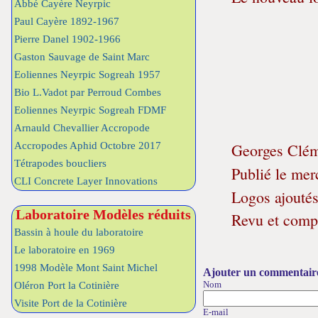
Abbé Cayère Neyrpic
Paul Cayère 1892-1967
Pierre Danel 1902-1966
Gaston Sauvage de Saint Marc
Eoliennes Neyrpic Sogreah 1957
Bio L.Vadot par Perroud Combes
Eoliennes Neyrpic Sogreah FDMF
Arnauld Chevallier Accropode
Georges Clé
Accropodes Aphid Octobre 2017
Tétrapodes boucliers
Publié le me
CLI Concrete Layer Innovations
Logos ajouté
Laboratoire Modèles réduits
Revu et comp
Bassin à houle du laboratoire
Le laboratoire en 1969
1998 Modèle Mont Saint Michel
Ajouter un commentair
Nom
Oléron Port la Cotinière
Visite Port de la Cotinière
E-mail