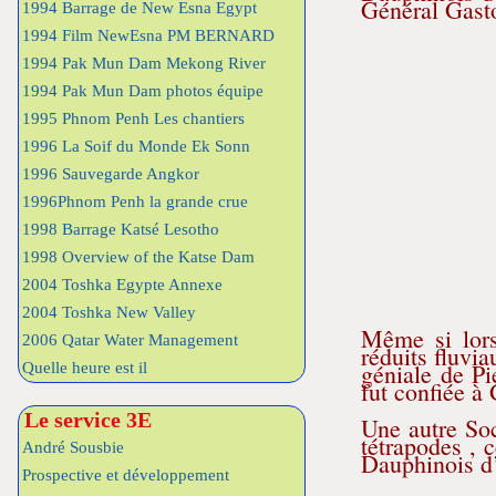
Général Gast
1994 Barrage de New Esna Egypt
1994 Film NewEsna PM BERNARD
1994 Pak Mun Dam Mekong River
1994 Pak Mun Dam photos équipe
1995 Phnom Penh Les chantiers
1996 La Soif du Monde Ek Sonn
1996 Sauvegarde Angkor
1996Phnom Penh la grande crue
1998 Barrage Katsé Lesotho
1998 Overview of the Katse Dam
2004 Toshka Egypte Annexe
2004 Toshka New Valley
Même si lors
2006 Qatar Water Management
réduits fluvi
géniale de Pi
Quelle heure est il
fut confiée 
Le service 3E
Une autre So
tétrapodes , 
André Sousbie
Dauphinois d
Prospective et développement