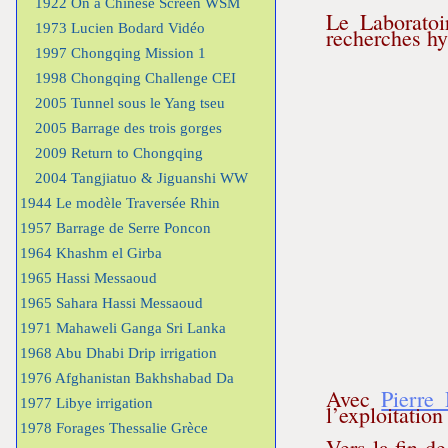
1922 On a Chinese Screen WSM
Le Laboratoi
1973 Lucien Bodard Vidéo
recherches hy
1997 Chongqing Mission 1
1998 Chongqing Challenge CEI
2005 Tunnel sous le Yang tseu
2005 Barrage des trois gorges
2009 Return to Chongqing
2004 Tangjiatuo & Jiguanshi WW
1944 Le modèle Traversée Rhin
1957 Barrage de Serre Poncon
1964 Khashm el Girba
1965 Hassi Messaoud
1965 Sahara Hassi Messaoud
1971 Mahaweli Ganga Sri Lanka
1968 Abu Dhabi Drip irrigation
1976 Afghanistan Bakhshabad Da
Avec
Pierre
1977 Libye irrigation
l’exploitatio
1978 Forages Thessalie Grèce
Vers la fin d