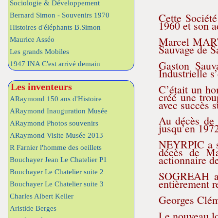
Sociologie & Développement
Cette Sociét
Bernard Simon - Souvenirs 1970
1960 et son a
Histoires d'éléphants B.Simon
Marcel MARTY
Maurice Asséo
Sauvage de S
Les grands Mobiles
Gaston Sauva
1947 INA C'est arrivé demain
Industrielle 
Les inventeurs
C’était un ho
créé une trou
ARaymond 150 ans d'Histoire
avec succès s
ARaymond Inauguration Musée
Au décès de
ARaymond Photos souvenirs
jusqu’en 1972
ARaymond Visite Musée 2013
NEYRPIC a su
R Farnier l'homme des oeillets
décès de Ma
actionnaire d
Bouchayer Jean Le Chatelier P1
Bouchayer Le Chatelier suite 2
SOGREAH a s
entièrement r
Bouchayer Le Chatelier suite 3
Charles Albert Keller
Georges Clé
Aristide Berges
Le nouveau lo