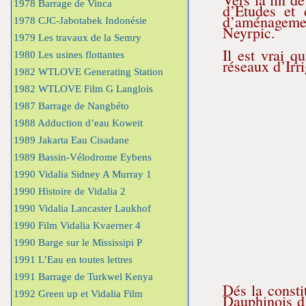
1978 Barrage de Vinca
d’Etudes et 
d’aménagemen
1978 CJC-Jabotabek Indonésie
Neyrpic.
1979 Les travaux de la Semry
Il est vrai q
1980 Les usines flottantes
réseaux d’Irr
1982 WTLOVE Generating Station
1982 WTLOVE Film G Langlois
1987 Barrage de Nangbéto
1988 Adduction d’eau Koweit
1989 Jakarta Eau Cisadane
1989 Bassin-Vélodrome Eybens
1990 Vidalia Sidney A Murray 1
1990 Histoire de Vidalia 2
1990 Vidalia Lancaster Laukhof
1990 Film Vidalia Kvaerner 4
1990 Barge sur le Mississipi P
1991 L’Eau en toutes lettres
1991 Barrage de Turkwel Kenya
Dés la consti
1992 Green up et Vidalia Film
Dauphinois d