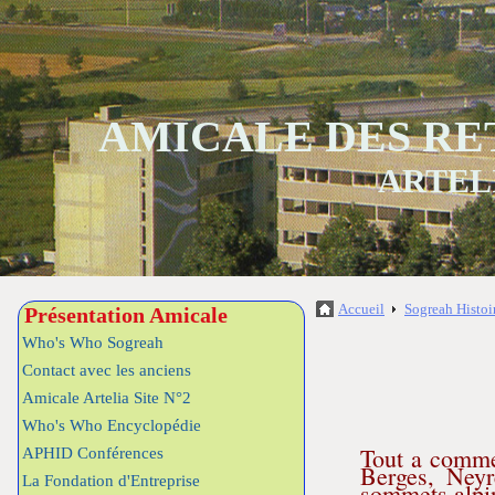
AMICALE DES RE
ARTEL
Accueil
Sogreah Histoi
Présentation Amicale
Who's Who Sogreah
Contact avec les anciens
Amicale Artelia Site N°2
Who's Who Encyclopédie
Tout a comme
APHID Conférences
Berges, Neyre
La Fondation d'Entreprise
sommets alpin