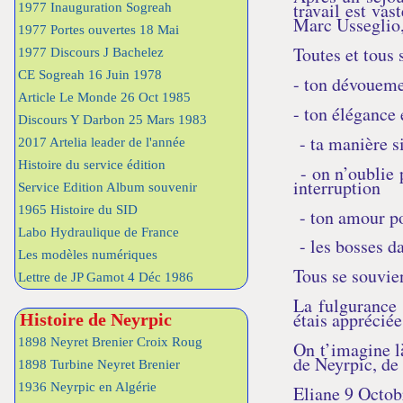
travail est va
1977 Inauguration Sogreah
Marc Usseglio,
1977 Portes ouvertes 18 Mai
Toutes et tous 
1977 Discours J Bachelez
CE Sogreah 16 Juin 1978
- ton dévoueme
Article Le Monde 26 Oct 1985
- ton élégance 
Discours Y Darbon 25 Mars 1983
- ta manière si
2017 Artelia leader de l'année
Histoire du service édition
- on n’oublie p
interruption
Service Edition Album souvenir
1965 Histoire du SID
- ton amour pou
Labo Hydraulique de France
- les bosses da
Les modèles numériques
Tous se souvie
Lettre de JP Gamot 4 Déc 1986
La fulgurance 
étais appréciée
Histoire de Neyrpic
1898 Neyret Brenier Croix Roug
On t’imagine l
de Neyrpic, de 
1898 Turbine Neyret Brenier
1936 Neyrpic en Algérie
Eliane 9 Octob