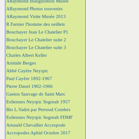
ARaymond Inauguration Musée
ARaymond Photos souvenirs
ARaymond Visite Musée 2013
R Farnier l'homme des oeillets
Bouchayer Jean Le Chatelier P1
Bouchayer Le Chatelier suite 2
Bouchayer Le Chatelier suite 3
Charles Albert Keller
Aristide Berges
Abbé Cayère Neyrpic
Paul Cayère 1892-1967
Pierre Danel 1902-1966
Gaston Sauvage de Saint Marc
Eoliennes Neyrpic Sogreah 1957
Bio L.Vadot par Perroud Combes
Eoliennes Neyrpic Sogreah FDMF
Arnauld Chevallier Accropode
Accropodes Aphid Octobre 2017