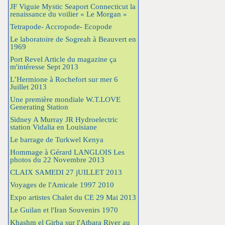
JF Viguie Mystic Seaport Connecticut la
renaissance du voilier « Le Morgan »
Tetrapode- Accropode- Ecopode
Le laboratoire de Sogreah à Beauvert en
1969
Port Revel Article du magazine ça
m'intéresse Sept 2013
L’Hermione à Rochefort sur mer 6
Juillet 2013
Une première mondiale W.T.LOVE
Generating Station
Sidney A Murray JR Hydroelectric
station Vidalia en Louisiane
Le barrage de Turkwel Kenya
Hommage à Gérard LANGLOIS Les
photos du 22 Novembre 2013
CLAIX SAMEDI 27 jUILLET 2013
Voyages de l'Amicale 1997 2010
Expo artistes Chalet du CE 29 Mai 2013
Le Guilan et l'Iran Souvenirs 1970
Khashm el Girba sur l'Atbara River au