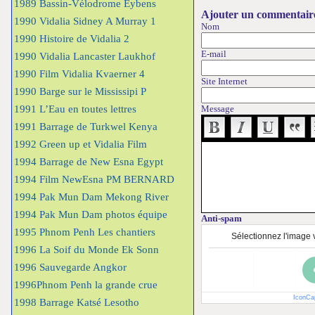
1989 Bassin-Vélodrome Eybens
Ajouter un commentair
1990 Vidalia Sidney A Murray 1
Nom
1990 Histoire de Vidalia 2
E-mail
1990 Vidalia Lancaster Laukhof
1990 Film Vidalia Kvaerner 4
Site Internet
1990 Barge sur le Mississipi P
1991 L’Eau en toutes lettres
Message
1991 Barrage de Turkwel Kenya
1992 Green up et Vidalia Film
1994 Barrage de New Esna Egypt
1994 Film NewEsna PM BERNARD
1994 Pak Mun Dam Mekong River
1994 Pak Mun Dam photos équipe
Anti-spam
1995 Phnom Penh Les chantiers
Sélectionnez l'image v
1996 La Soif du Monde Ek Sonn
1996 Sauvegarde Angkor
1996Phnom Penh la grande crue
IconCa
1998 Barrage Katsé Lesotho