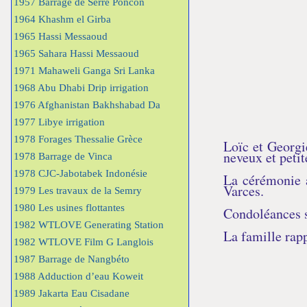
1957 Barrage de Serre Poncon
1964 Khashm el Girba
1965 Hassi Messaoud
1965 Sahara Hassi Messaoud
1971 Mahaweli Ganga Sri Lanka
1968 Abu Dhabi Drip irrigation
1976 Afghanistan Bakhshabad Da
1977 Libye irrigation
1978 Forages Thessalie Grèce
Loïc et Georgie
neveux et petit
1978 Barrage de Vinca
1978 CJC-Jabotabek Indonésie
La cérémonie a
Varces.
1979 Les travaux de la Semry
1980 Les usines flottantes
Condoléances su
1982 WTLOVE Generating Station
La famille ra
1982 WTLOVE Film G Langlois
1987 Barrage de Nangbéto
1988 Adduction d’eau Koweit
1989 Jakarta Eau Cisadane