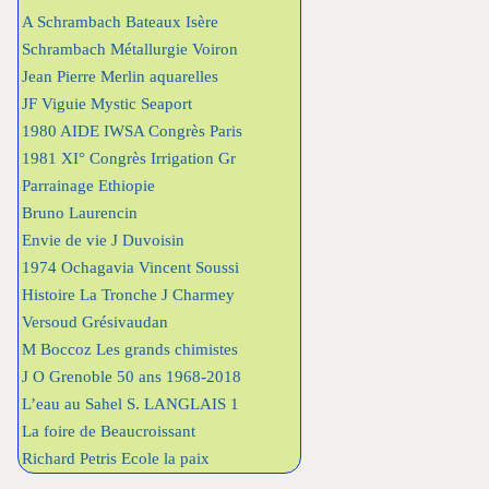
A Schrambach Bateaux Isère
Schrambach Métallurgie Voiron
Jean Pierre Merlin aquarelles
JF Viguie Mystic Seaport
1980 AIDE IWSA Congrès Paris
1981 XI° Congrès Irrigation Gr
Parrainage Ethiopie
Bruno Laurencin
Envie de vie J Duvoisin
1974 Ochagavia Vincent Soussi
Histoire La Tronche J Charmey
Versoud Grésivaudan
M Boccoz Les grands chimistes
J O Grenoble 50 ans 1968-2018
L’eau au Sahel S. LANGLAIS 1
La foire de Beaucroissant
Richard Petris Ecole la paix