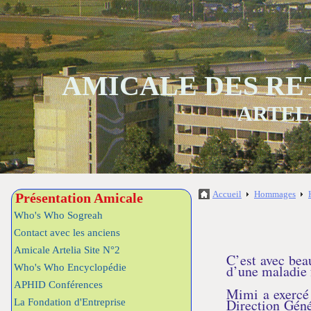
AMICALE DES RE
ARTEL
Accueil
Hommages
Présentation Amicale
Who's Who Sogreah
Contact avec les anciens
Amicale Artelia Site N°2
C’est avec bea
d’une maladie 
Who's Who Encyclopédie
APHID Conférences
Mimi a exercé
Direction Géné
La Fondation d'Entreprise