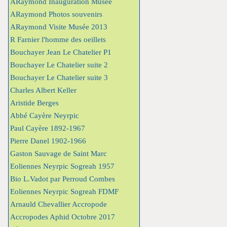
ARaymond Inauguration Musée
ARaymond Photos souvenirs
ARaymond Visite Musée 2013
R Farnier l'homme des oeillets
Bouchayer Jean Le Chatelier P1
Bouchayer Le Chatelier suite 2
Bouchayer Le Chatelier suite 3
Charles Albert Keller
Aristide Berges
Abbé Cayère Neyrpic
Paul Cayère 1892-1967
Pierre Danel 1902-1966
Gaston Sauvage de Saint Marc
Eoliennes Neyrpic Sogreah 1957
Bio L.Vadot par Perroud Combes
Eoliennes Neyrpic Sogreah FDMF
Arnauld Chevallier Accropode
Accropodes Aphid Octobre 2017