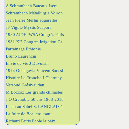
A Schrambach Bateaux Isère
Schrambach Métallurgie Voiron
Jean Pierre Merlin aquarelles
JF Viguie Mystic Seaport
1980 AIDE IWSA Congrès Paris
1981 XI° Congrès Irrigation Gr
Parrainage Ethiopie
Bruno Laurencin
Envie de vie J Duvoisin
1974 Ochagavia Vincent Soussi
Histoire La Tronche J Charmey
Versoud Grésivaudan
M Boccoz Les grands chimistes
J O Grenoble 50 ans 1968-2018
L’eau au Sahel S. LANGLAIS 1
La foire de Beaucroissant
Richard Petris Ecole la paix