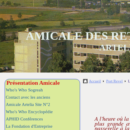
AMICALE DES RE
ARTEL
Accueil
Port Revel
L
Présentation Amicale
Who's Who Sogreah
Contact avec les anciens
Amicale Artelia Site N°2
Who's Who Encyclopédie
A l'heure où l
APHID Conférences
plus grande av
La Fondation d'Entreprise
passerelle à l