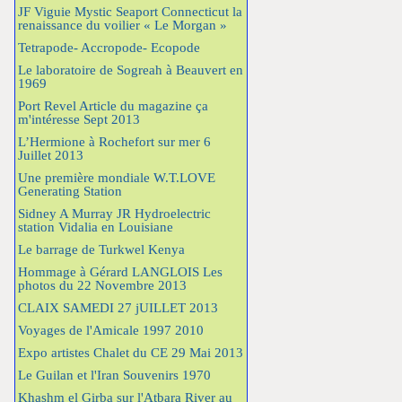
JF Viguie Mystic Seaport Connecticut la
renaissance du voilier « Le Morgan »
Tetrapode- Accropode- Ecopode
Le laboratoire de Sogreah à Beauvert en
1969
Port Revel Article du magazine ça
m'intéresse Sept 2013
L’Hermione à Rochefort sur mer 6
Juillet 2013
Une première mondiale W.T.LOVE
Generating Station
Sidney A Murray JR Hydroelectric
station Vidalia en Louisiane
Le barrage de Turkwel Kenya
Hommage à Gérard LANGLOIS Les
photos du 22 Novembre 2013
CLAIX SAMEDI 27 jUILLET 2013
Voyages de l'Amicale 1997 2010
Expo artistes Chalet du CE 29 Mai 2013
Le Guilan et l'Iran Souvenirs 1970
Khashm el Girba sur l'Atbara River au