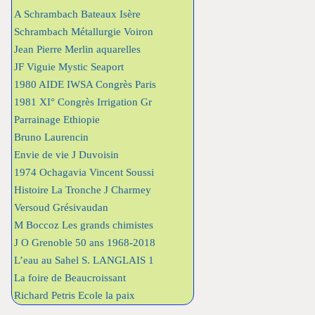
A Schrambach Bateaux Isère
Schrambach Métallurgie Voiron
Jean Pierre Merlin aquarelles
JF Viguie Mystic Seaport
1980 AIDE IWSA Congrès Paris
1981 XI° Congrès Irrigation Gr
Parrainage Ethiopie
Bruno Laurencin
Envie de vie J Duvoisin
1974 Ochagavia Vincent Soussi
Histoire La Tronche J Charmey
Versoud Grésivaudan
M Boccoz Les grands chimistes
J O Grenoble 50 ans 1968-2018
L’eau au Sahel S. LANGLAIS 1
La foire de Beaucroissant
Richard Petris Ecole la paix