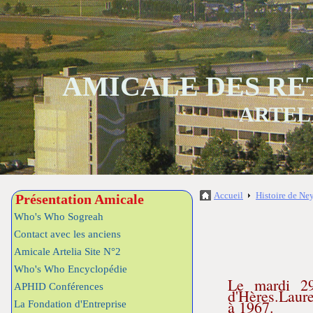
AMICALE DES RE
ARTEL
Accueil
Histoire de Ne
Présentation Amicale
Who's Who Sogreah
Contact avec les anciens
Amicale Artelia Site N°2
Who's Who Encyclopédie
Le mardi 29
APHID Conférences
d'Hères.Laure
à 1967.
La Fondation d'Entreprise