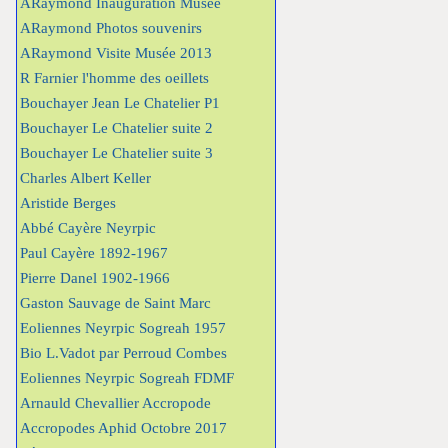
ARaymond Inauguration Musée
ARaymond Photos souvenirs
ARaymond Visite Musée 2013
R Farnier l'homme des oeillets
Bouchayer Jean Le Chatelier P1
Bouchayer Le Chatelier suite 2
Bouchayer Le Chatelier suite 3
Charles Albert Keller
Aristide Berges
Abbé Cayère Neyrpic
Paul Cayère 1892-1967
Pierre Danel 1902-1966
Gaston Sauvage de Saint Marc
Eoliennes Neyrpic Sogreah 1957
Bio L.Vadot par Perroud Combes
Eoliennes Neyrpic Sogreah FDMF
Arnauld Chevallier Accropode
Accropodes Aphid Octobre 2017