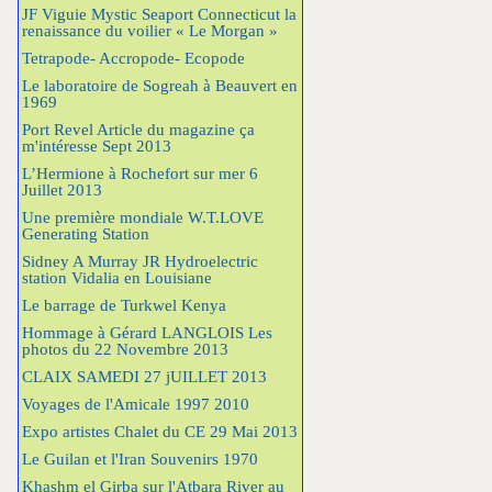
JF Viguie Mystic Seaport Connecticut la
renaissance du voilier « Le Morgan »
Tetrapode- Accropode- Ecopode
Le laboratoire de Sogreah à Beauvert en
1969
Port Revel Article du magazine ça
m'intéresse Sept 2013
L’Hermione à Rochefort sur mer 6
Juillet 2013
Une première mondiale W.T.LOVE
Generating Station
Sidney A Murray JR Hydroelectric
station Vidalia en Louisiane
Le barrage de Turkwel Kenya
Hommage à Gérard LANGLOIS Les
photos du 22 Novembre 2013
CLAIX SAMEDI 27 jUILLET 2013
Voyages de l'Amicale 1997 2010
Expo artistes Chalet du CE 29 Mai 2013
Le Guilan et l'Iran Souvenirs 1970
Khashm el Girba sur l'Atbara River au