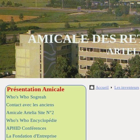
AMICALE DES RE
ARTEL
Accueil
Les inventeurs
Présentation Amicale
Who's Who Sogreah
Contact avec les anciens
Amicale Artelia Site N°2
Who's Who Encyclopédie
APHID Conférences
La Fondation d'Entreprise