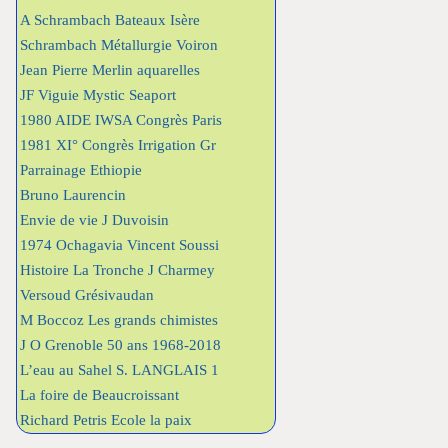
A Schrambach Bateaux Isère
Schrambach Métallurgie Voiron
Jean Pierre Merlin aquarelles
JF Viguie Mystic Seaport
1980 AIDE IWSA Congrès Paris
1981 XI° Congrès Irrigation Gr
Parrainage Ethiopie
Bruno Laurencin
Envie de vie J Duvoisin
1974 Ochagavia Vincent Soussi
Histoire La Tronche J Charmey
Versoud Grésivaudan
M Boccoz Les grands chimistes
J O Grenoble 50 ans 1968-2018
L’eau au Sahel S. LANGLAIS 1
La foire de Beaucroissant
Richard Petris Ecole la paix