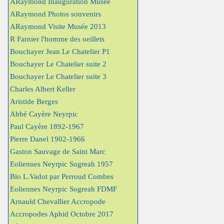
ARaymond Inauguration Musée
ARaymond Photos souvenirs
ARaymond Visite Musée 2013
R Farnier l'homme des oeillets
Bouchayer Jean Le Chatelier P1
Bouchayer Le Chatelier suite 2
Bouchayer Le Chatelier suite 3
Charles Albert Keller
Aristide Berges
Abbé Cayère Neyrpic
Paul Cayère 1892-1967
Pierre Danel 1902-1966
Gaston Sauvage de Saint Marc
Eoliennes Neyrpic Sogreah 1957
Bio L.Vadot par Perroud Combes
Eoliennes Neyrpic Sogreah FDMF
Arnauld Chevallier Accropode
Accropodes Aphid Octobre 2017