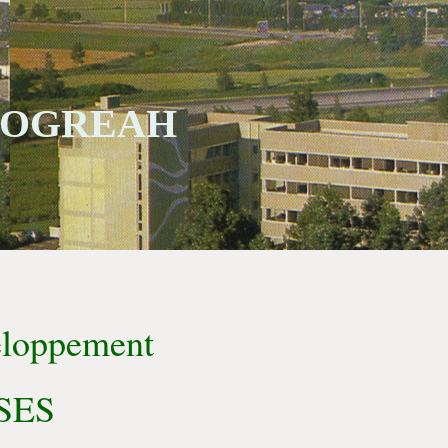
 SOGREAH
veloppement
 SES