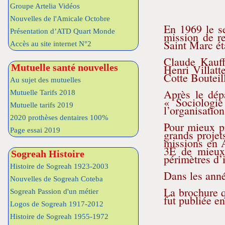
Groupe Artelia Vidéos
Nouvelles de l'Amicale Octobre
En 1969 le s
Présentation d’ATD Quart Monde
mission de r
Saint Marc ét
Accès au site internet N°2
Claude Kauff
Mutuelle santé nouvelles
Henri Villatt
Cotte Bouteil
Au sujet des mutuelles
Après le dép
Mutuelle Tarifs 2018
« Sociologi
Mutuelle tarifs 2019
l’organisati
2020 prothèses dentaires 100%
Pour mieux pr
Page essai 2019
grands projet
missions en A
3E de mieux 
Sogreah Histoire
périmètres d’i
Histoire de Sogreah 1923-2003
Dans les anné
Nouvelles de Sogreah Coteba
La brochure q
Sogreah Passion d'un métier
fut publiée e
Logos de Sogreah 1917-2012
Histoire de Sogreah 1955-1972