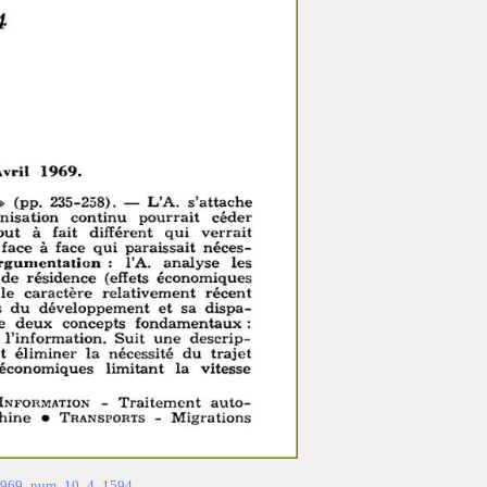
9_1969_num_10_4_1594