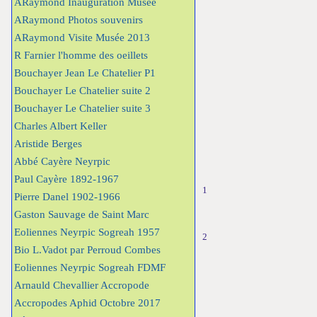
ARaymond Inauguration Musée
ARaymond Photos souvenirs
ARaymond Visite Musée 2013
R Farnier l'homme des oeillets
Bouchayer Jean Le Chatelier P1
Bouchayer Le Chatelier suite 2
Bouchayer Le Chatelier suite 3
Charles Albert Keller
Aristide Berges
Abbé Cayère Neyrpic
Paul Cayère 1892-1967
1
Pierre Danel 1902-1966
Gaston Sauvage de Saint Marc
Eoliennes Neyrpic Sogreah 1957
2
Bio L.Vadot par Perroud Combes
Eoliennes Neyrpic Sogreah FDMF
Arnauld Chevallier Accropode
Accropodes Aphid Octobre 2017