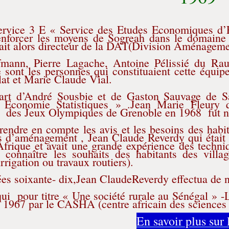
ervice 3 E « Service des Etudes Economiques d’E
enforcer les moyens de Sogreah dans le domaine 
ait alors directeur de la DAT(Division Aménagemen
mann, Pierre Lagache, Antoine Pélissié du Rau
e sont les personnes qui constituaient cette équipe
lat et Marie Claude Vial.
art d’André Sousbie et de Gaston Sauvage de S
e Economie Statistiques » .Jean Marie Fleury
on des Jeux Olympiques de Grenoble en 1968 fut 
endre en compte les avis et les besoins des habita
s d’aménagement , Jean Claude Reverdy qui était s
frique et avait une grande expérience des techni
connaître les souhaits des habitants des villa
rrigation ou travaux routiers).
es soixante- dix,Jean ClaudeReverdy effectua de 
ui pour titre « Une société rurale au Sénégal » -Le
n 1967 par le CASHA (centre africain des sciences
En savoir plus su