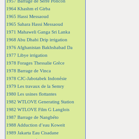
1957 Barrage de Serre Poncon
1964 Khashm el Girba
1965 Hassi Messaoud
1965 Sahara Hassi Messaoud
1971 Mahaweli Ganga Sri Lanka
1968 Abu Dhabi Drip irrigation
1976 Afghanistan Bakhshabad Da
1977 Libye irrigation
1978 Forages Thessalie Grèce
1978 Barrage de Vinca
1978 CJC-Jabotabek Indonésie
1979 Les travaux de la Semry
1980 Les usines flottantes
1982 WTLOVE Generating Station
1982 WTLOVE Film G Langlois
1987 Barrage de Nangbéto
1988 Adduction d’eau Koweit
1989 Jakarta Eau Cisadane