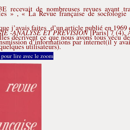
 3E recevait de nombreuses revues ayant tra
les » , « La Revue française de sociologie 
ue j’avais faites d’un article publié en 1969
GIE -ANALYSE ET PRÉVISION
[Paris] 7 (4), 
 elles décrivent ce que nous avons tous vécu d
smission d’informations par internet(il y ava
uelques utilisateurs).
 pour lire avec le zoom