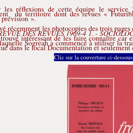
r les réflexions de cette équipe le service
nt du territoire dont des revues « Futurib
 prévision ».
vé récemment les photocopies des trois pages q
REVUE DES REVUES 1969-4 1. - SOCIOLO
 trouvé intéressant de les faire connaître car
laquelle Sogreah a commencé à utiliser la tran
itué dans le local Documentation et seulement q
Clic sur la couverture ci-dessous