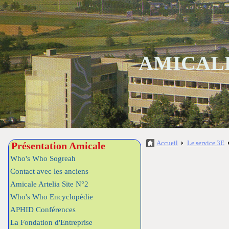
AMICALE
Accueil
Le service 3E
Présentation Amicale
Who's Who Sogreah
Contact avec les anciens
Amicale Artelia Site N°2
Who's Who Encyclopédie
APHID Conférences
La Fondation d'Entreprise