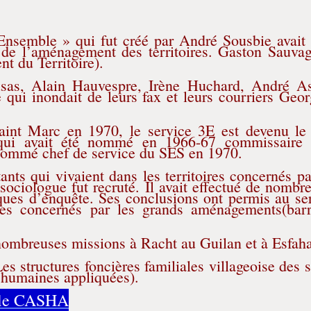
nsemble » qui fut créé par André Sousbie avait
de l’aménagement des territoires. Gaston Sauva
t du Territoire).
sas, Alain Hauvespre, Irène Huchard, André A
 qui inondait de leurs fax et leurs courriers Geor
aint Marc en 1970, le service 3E est devenu l
 qui avait été nommé en 1966-67 commissaire 
nommé chef de service du SES en 1970.
nts qui vivaient dans les territoires concernés pa
ociologue fut recruté. Il avait effectué de nombr
ques d’enquête. Ses conclusions ont permis au se
ges concernés par les grands aménagements(bar
nombreuses missions à Racht au Guilan et à Esfah
s structures foncières familiales villageoise des s
 humaines appliquées).
r le CASHA