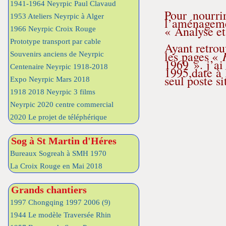
1941-1964 Neyrpic Paul Clavaud
Pour nourri
1953 Ateliers Neyrpic à Alger
l’aménageme
« Analyse et
1966 Neyrpic Croix Rouge
Prototype transport par cable
Ayant retrou
les pages «
Souvenirs anciens de Neyrpic
1969 ». j’ai
Centenaire Neyrpic 1918-2018
1995,date à 
seul poste s
Expo Neyrpic Mars 2018
1918 2018 Neyrpic 3 films
Neyrpic 2020 centre commercial
2020 Le projet de téléphérique
Sog à St Martin d'Héres
Bureaux Sogreah à SMH 1970
La Croix Rouge en Mai 2018
Grands chantiers
1997 Chongqing 1997 2006
(9)
1944 Le modèle Traversée Rhin