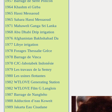
1957 Barrage de Serre Poncon
1964 Khashm el Girba
1965 Hassi Messaoud
1965 Sahara Hassi Messaoud
1971 Mahaweli Ganga Sri Lanka
1968 Abu Dhabi Drip irrigation
1976 Afghanistan Bakhshabad Da
1977 Libye irrigation
1978 Forages Thessalie Grèce
1978 Barrage de Vinca
1978 CJC-Jabotabek Indonésie
1979 Les travaux de la Semry
1980 Les usines flottantes
1982 WTLOVE Generating Station
1982 WTLOVE Film G Langlois
1987 Barrage de Nangbéto
1988 Adduction d’eau Koweit
1989 Jakarta Eau Cisadane