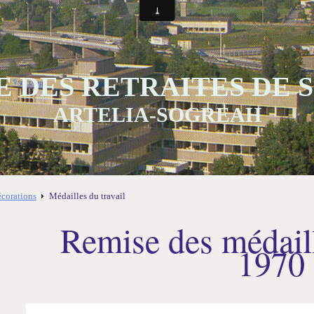
 DES RETRAITES DE
ARTELIA-SOGREAH
écorations
Médailles du travail
Remise des médaill
1970