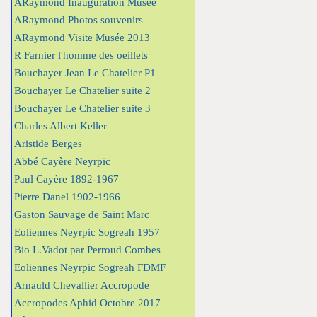
ARaymond Inauguration Musée
ARaymond Photos souvenirs
ARaymond Visite Musée 2013
R Farnier l'homme des oeillets
Bouchayer Jean Le Chatelier P1
Bouchayer Le Chatelier suite 2
Bouchayer Le Chatelier suite 3
Charles Albert Keller
Aristide Berges
Abbé Cayère Neyrpic
Paul Cayère 1892-1967
Pierre Danel 1902-1966
Gaston Sauvage de Saint Marc
Eoliennes Neyrpic Sogreah 1957
Bio L.Vadot par Perroud Combes
Eoliennes Neyrpic Sogreah FDMF
Arnauld Chevallier Accropode
Accropodes Aphid Octobre 2017