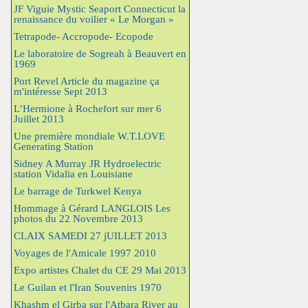
JF Viguie Mystic Seaport Connecticut la
renaissance du voilier « Le Morgan »
Tetrapode- Accropode- Ecopode
Le laboratoire de Sogreah à Beauvert en
1969
Port Revel Article du magazine ça
m'intéresse Sept 2013
L’Hermione à Rochefort sur mer 6
Juillet 2013
Une première mondiale W.T.LOVE
Generating Station
Sidney A Murray JR Hydroelectric
station Vidalia en Louisiane
Le barrage de Turkwel Kenya
Hommage à Gérard LANGLOIS Les
photos du 22 Novembre 2013
CLAIX SAMEDI 27 jUILLET 2013
Voyages de l'Amicale 1997 2010
Expo artistes Chalet du CE 29 Mai 2013
Le Guilan et l'Iran Souvenirs 1970
Khashm el Girba sur l'Atbara River au