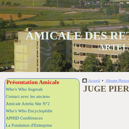
AMICALE DES RE
ARTEL
Accueil
Albums Photo
Présentation Amicale
JUGE PIE
Who's Who Sogreah
Contact avec les anciens
Amicale Artelia Site N°2
Who's Who Encyclopédie
APHID Conférences
La Fondation d'Entreprise