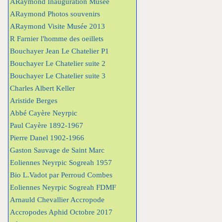
ARaymond Inauguration Musée
ARaymond Photos souvenirs
ARaymond Visite Musée 2013
R Farnier l'homme des oeillets
Bouchayer Jean Le Chatelier P1
Bouchayer Le Chatelier suite 2
Bouchayer Le Chatelier suite 3
Charles Albert Keller
Aristide Berges
Abbé Cayère Neyrpic
Paul Cayère 1892-1967
Pierre Danel 1902-1966
Gaston Sauvage de Saint Marc
Eoliennes Neyrpic Sogreah 1957
Bio L.Vadot par Perroud Combes
Eoliennes Neyrpic Sogreah FDMF
Arnauld Chevallier Accropode
Accropodes Aphid Octobre 2017