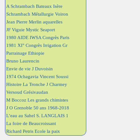
A Schrambach Bateaux Isère
Schrambach Métallurgie Voiron
Jean Pierre Merlin aquarelles
JF Viguie Mystic Seaport
1980 AIDE IWSA Congrès Paris
1981 XI° Congrès Irrigation Gr
Parrainage Ethiopie
Bruno Laurencin
Envie de vie J Duvoisin
1974 Ochagavia Vincent Soussi
Histoire La Tronche J Charmey
Versoud Grésivaudan
M Boccoz Les grands chimistes
J O Grenoble 50 ans 1968-2018
L’eau au Sahel S. LANGLAIS 1
La foire de Beaucroissant
Richard Petris Ecole la paix