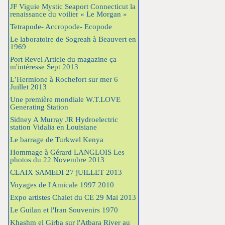
JF Viguie Mystic Seaport Connecticut la
renaissance du voilier « Le Morgan »
Tetrapode- Accropode- Ecopode
Le laboratoire de Sogreah à Beauvert en
1969
Port Revel Article du magazine ça
m'intéresse Sept 2013
L’Hermione à Rochefort sur mer 6
Juillet 2013
Une première mondiale W.T.LOVE
Generating Station
Sidney A Murray JR Hydroelectric
station Vidalia en Louisiane
Le barrage de Turkwel Kenya
Hommage à Gérard LANGLOIS Les
photos du 22 Novembre 2013
CLAIX SAMEDI 27 jUILLET 2013
Voyages de l'Amicale 1997 2010
Expo artistes Chalet du CE 29 Mai 2013
Le Guilan et l'Iran Souvenirs 1970
Khashm el Girba sur l'Atbara River au