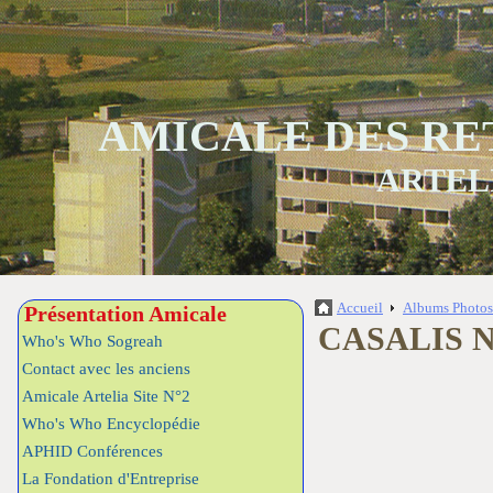
AMICALE DES RE
ARTEL
Accueil
Albums Photo
Présentation Amicale
CASALIS 
Who's Who Sogreah
Contact avec les anciens
Amicale Artelia Site N°2
Who's Who Encyclopédie
APHID Conférences
La Fondation d'Entreprise