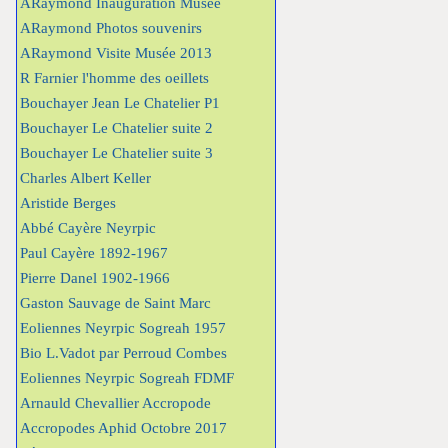
ARaymond Inauguration Musée
ARaymond Photos souvenirs
ARaymond Visite Musée 2013
R Farnier l'homme des oeillets
Bouchayer Jean Le Chatelier P1
Bouchayer Le Chatelier suite 2
Bouchayer Le Chatelier suite 3
Charles Albert Keller
Aristide Berges
Abbé Cayère Neyrpic
Paul Cayère 1892-1967
Pierre Danel 1902-1966
Gaston Sauvage de Saint Marc
Eoliennes Neyrpic Sogreah 1957
Bio L.Vadot par Perroud Combes
Eoliennes Neyrpic Sogreah FDMF
Arnauld Chevallier Accropode
Accropodes Aphid Octobre 2017