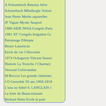
A Schrambach Bateaux Isère
Schrambach Métallurgie Voiron
Jean Pierre Merlin aquarelles
JF Viguie Mystic Seaport
1980 AIDE IWSA Congrès Paris
1981 XI° Congrès Irrigation Gr
Parrainage Ethiopie
Bruno Laurencin
Envie de vie J Duvoisin
1974 Ochagavia Vincent Soussi
Histoire La Tronche J Charmey
Versoud Grésivaudan
M Boccoz Les grands chimistes
J O Grenoble 50 ans 1968-2018
L’eau au Sahel S. LANGLAIS 1
La foire de Beaucroissant
Richard Petris Ecole la paix