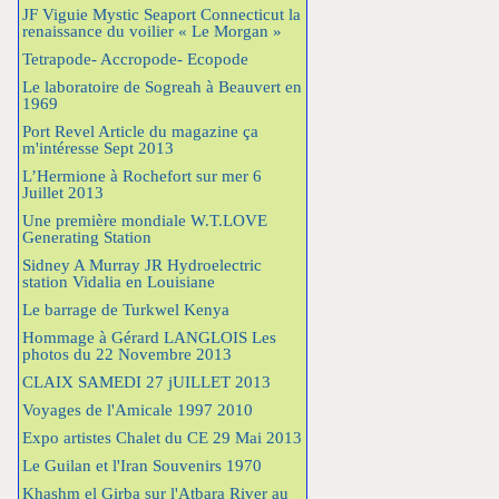
JF Viguie Mystic Seaport Connecticut la
renaissance du voilier « Le Morgan »
Tetrapode- Accropode- Ecopode
Le laboratoire de Sogreah à Beauvert en
1969
Port Revel Article du magazine ça
m'intéresse Sept 2013
L’Hermione à Rochefort sur mer 6
Juillet 2013
Une première mondiale W.T.LOVE
Generating Station
Sidney A Murray JR Hydroelectric
station Vidalia en Louisiane
Le barrage de Turkwel Kenya
Hommage à Gérard LANGLOIS Les
photos du 22 Novembre 2013
CLAIX SAMEDI 27 jUILLET 2013
Voyages de l'Amicale 1997 2010
Expo artistes Chalet du CE 29 Mai 2013
Le Guilan et l'Iran Souvenirs 1970
Khashm el Girba sur l'Atbara River au