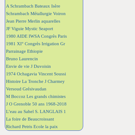
A Schrambach Bateaux Isère
Schrambach Métallurgie Voiron
Jean Pierre Merlin aquarelles
JF Viguie Mystic Seaport
1980 AIDE IWSA Congrès Paris
1981 XI° Congrès Irrigation Gr
Parrainage Ethiopie
Bruno Laurencin
Envie de vie J Duvoisin
1974 Ochagavia Vincent Soussi
Histoire La Tronche J Charmey
Versoud Grésivaudan
M Boccoz Les grands chimistes
J O Grenoble 50 ans 1968-2018
L’eau au Sahel S. LANGLAIS 1
La foire de Beaucroissant
Richard Petris Ecole la paix