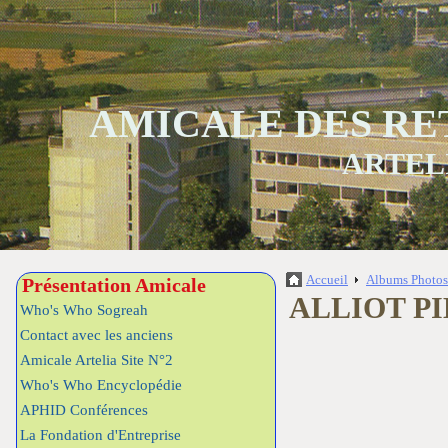
AMICALE DES RE
ARTEL
Accueil
Albums Photo
Présentation Amicale
ALLIOT P
Who's Who Sogreah
Contact avec les anciens
Amicale Artelia Site N°2
Who's Who Encyclopédie
APHID Conférences
La Fondation d'Entreprise