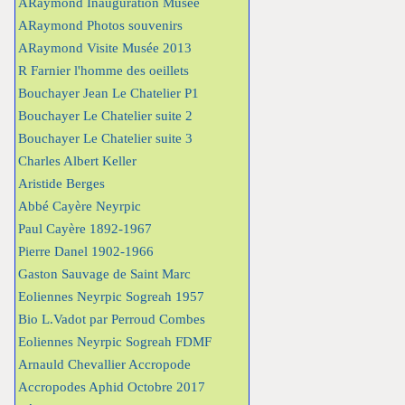
ARaymond Inauguration Musée
ARaymond Photos souvenirs
ARaymond Visite Musée 2013
R Farnier l'homme des oeillets
Bouchayer Jean Le Chatelier P1
Bouchayer Le Chatelier suite 2
Bouchayer Le Chatelier suite 3
Charles Albert Keller
Aristide Berges
Abbé Cayère Neyrpic
Paul Cayère 1892-1967
Pierre Danel 1902-1966
Gaston Sauvage de Saint Marc
Eoliennes Neyrpic Sogreah 1957
Bio L.Vadot par Perroud Combes
Eoliennes Neyrpic Sogreah FDMF
Arnauld Chevallier Accropode
Accropodes Aphid Octobre 2017