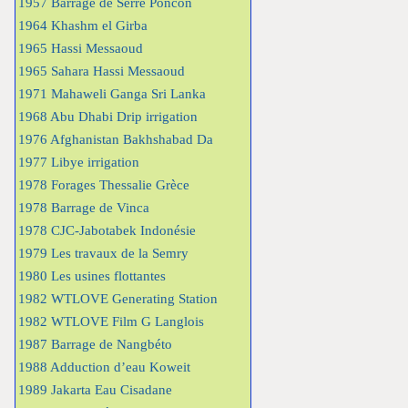
1957 Barrage de Serre Poncon
1964 Khashm el Girba
1965 Hassi Messaoud
1965 Sahara Hassi Messaoud
1971 Mahaweli Ganga Sri Lanka
1968 Abu Dhabi Drip irrigation
1976 Afghanistan Bakhshabad Da
1977 Libye irrigation
1978 Forages Thessalie Grèce
1978 Barrage de Vinca
1978 CJC-Jabotabek Indonésie
1979 Les travaux de la Semry
1980 Les usines flottantes
1982 WTLOVE Generating Station
1982 WTLOVE Film G Langlois
1987 Barrage de Nangbéto
1988 Adduction d’eau Koweit
1989 Jakarta Eau Cisadane