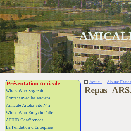
AMICALE
Accueil
Albums Photo
Présentation Amicale
Repas_ARSA
Who's Who Sogreah
Contact avec les anciens
Amicale Artelia Site N°2
Who's Who Encyclopédie
APHID Conférences
La Fondation d'Entreprise