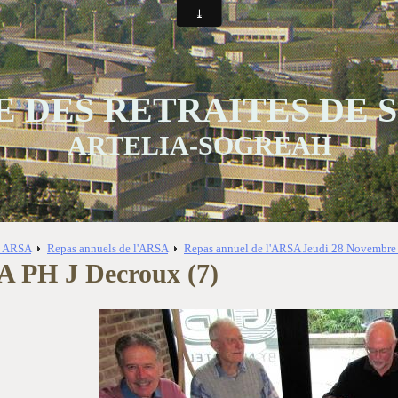
 DES RETRAITES DE
ARTELIA-SOGREAH
s ARSA
Repas annuels de l'ARSA
Repas annuel de l'ARSA Jeudi 28 Novembre
 PH J Decroux (7)