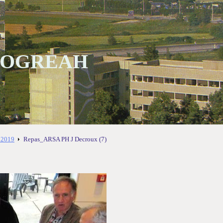
 SOGREAH
 2019
Repas_ARSA PH J Decroux (7)