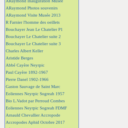
ARaymond Inauguration Musée
ARaymond Photos souvenirs
ARaymond Visite Musée 2013
R Farnier l'homme des oeillets
Bouchayer Jean Le Chatelier P1
Bouchayer Le Chatelier suite 2
Bouchayer Le Chatelier suite 3
Charles Albert Keller
Aristide Berges
Abbé Cayère Neyrpic
Paul Cayère 1892-1967
Pierre Danel 1902-1966
Gaston Sauvage de Saint Marc
Eoliennes Neyrpic Sogreah 1957
Bio L.Vadot par Perroud Combes
Eoliennes Neyrpic Sogreah FDMF
Arnauld Chevallier Accropode
Accropodes Aphid Octobre 2017