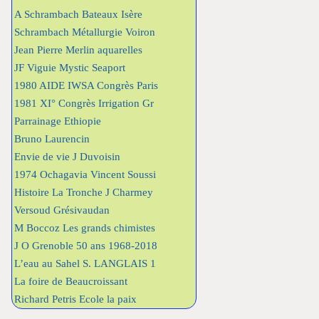
A Schrambach Bateaux Isère
Schrambach Métallurgie Voiron
Jean Pierre Merlin aquarelles
JF Viguie Mystic Seaport
1980 AIDE IWSA Congrès Paris
1981 XI° Congrès Irrigation Gr
Parrainage Ethiopie
Bruno Laurencin
Envie de vie J Duvoisin
1974 Ochagavia Vincent Soussi
Histoire La Tronche J Charmey
Versoud Grésivaudan
M Boccoz Les grands chimistes
J O Grenoble 50 ans 1968-2018
L’eau au Sahel S. LANGLAIS 1
La foire de Beaucroissant
Richard Petris Ecole la paix