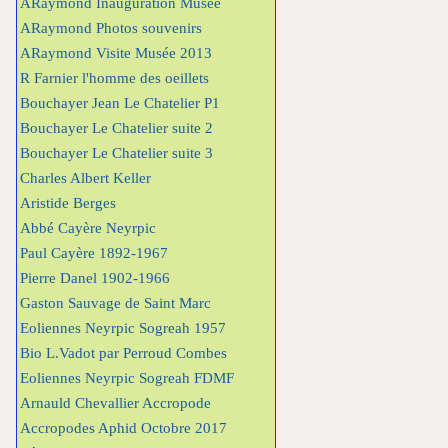
ARaymond Inauguration Musée
ARaymond Photos souvenirs
ARaymond Visite Musée 2013
R Farnier l'homme des oeillets
Bouchayer Jean Le Chatelier P1
Bouchayer Le Chatelier suite 2
Bouchayer Le Chatelier suite 3
Charles Albert Keller
Aristide Berges
Abbé Cayère Neyrpic
Paul Cayère 1892-1967
Pierre Danel 1902-1966
Gaston Sauvage de Saint Marc
Eoliennes Neyrpic Sogreah 1957
Bio L.Vadot par Perroud Combes
Eoliennes Neyrpic Sogreah FDMF
Arnauld Chevallier Accropode
Accropodes Aphid Octobre 2017