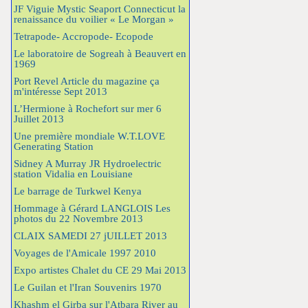
JF Viguie Mystic Seaport Connecticut la
renaissance du voilier « Le Morgan »
Tetrapode- Accropode- Ecopode
Le laboratoire de Sogreah à Beauvert en
1969
Port Revel Article du magazine ça
m'intéresse Sept 2013
L’Hermione à Rochefort sur mer 6
Juillet 2013
Une première mondiale W.T.LOVE
Generating Station
Sidney A Murray JR Hydroelectric
station Vidalia en Louisiane
Le barrage de Turkwel Kenya
Hommage à Gérard LANGLOIS Les
photos du 22 Novembre 2013
CLAIX SAMEDI 27 jUILLET 2013
Voyages de l'Amicale 1997 2010
Expo artistes Chalet du CE 29 Mai 2013
Le Guilan et l'Iran Souvenirs 1970
Khashm el Girba sur l'Atbara River au