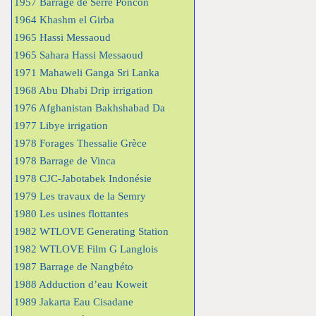
1957 Barrage de Serre Poncon
1964 Khashm el Girba
1965 Hassi Messaoud
1965 Sahara Hassi Messaoud
1971 Mahaweli Ganga Sri Lanka
1968 Abu Dhabi Drip irrigation
1976 Afghanistan Bakhshabad Da
1977 Libye irrigation
1978 Forages Thessalie Grèce
1978 Barrage de Vinca
1978 CJC-Jabotabek Indonésie
1979 Les travaux de la Semry
1980 Les usines flottantes
1982 WTLOVE Generating Station
1982 WTLOVE Film G Langlois
1987 Barrage de Nangbéto
1988 Adduction d’eau Koweit
1989 Jakarta Eau Cisadane