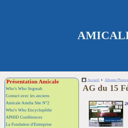
AMICALE
Accueil
Albums Photo
Présentation Amicale
AG du 15 Fé
Who's Who Sogreah
Contact avec les anciens
Amicale Artelia Site N°2
2
Who's Who Encyclopédie
APHID Conférences
La Fondation d'Entreprise