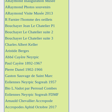
ARaymond Inauguration Musée
ARaymond Photos souvenirs
ARaymond Visite Musée 2013
R Farnier l'homme des oeillets
Bouchayer Jean Le Chatelier P1
Bouchayer Le Chatelier suite 2
Bouchayer Le Chatelier suite 3
Charles Albert Keller
Aristide Berges
Abbé Cayère Neyrpic
Paul Cayère 1892-1967
Pierre Danel 1902-1966
Gaston Sauvage de Saint Marc
Eoliennes Neyrpic Sogreah 1957
Bio L.Vadot par Perroud Combes
Eoliennes Neyrpic Sogreah FDMF
Arnauld Chevallier Accropode
Accropodes Aphid Octobre 2017