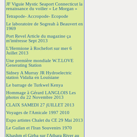
JF Viguie Mystic Seaport Connecticut la
renaissance du voilier « Le Morgan »
Tetrapode- Accropode- Ecopode
Le laboratoire de Sogreah à Beauvert en
1969
Port Revel Article du magazine ça
m'intéresse Sept 2013
L’Hermione à Rochefort sur mer 6
Juillet 2013
Une première mondiale W.T.LOVE
Generating Station
Sidney A Murray JR Hydroelectric
station Vidalia en Louisiane
Le barrage de Turkwel Kenya
Hommage à Gérard LANGLOIS Les
photos du 22 Novembre 2013
CLAIX SAMEDI 27 jUILLET 2013
Voyages de l'Amicale 1997 2010
Expo artistes Chalet du CE 29 Mai 2013
Le Guilan et l'Iran Souvenirs 1970
Khashm el Girba sur l'Atbara River au