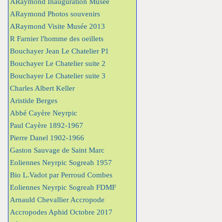
ARaymond Inauguration Musée
ARaymond Photos souvenirs
ARaymond Visite Musée 2013
R Farnier l'homme des oeillets
Bouchayer Jean Le Chatelier P1
Bouchayer Le Chatelier suite 2
Bouchayer Le Chatelier suite 3
Charles Albert Keller
Aristide Berges
Abbé Cayère Neyrpic
Paul Cayère 1892-1967
Pierre Danel 1902-1966
Gaston Sauvage de Saint Marc
Eoliennes Neyrpic Sogreah 1957
Bio L.Vadot par Perroud Combes
Eoliennes Neyrpic Sogreah FDMF
Arnauld Chevallier Accropode
Accropodes Aphid Octobre 2017