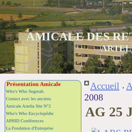
AMICALE DES RE
ARTEL
Présentation Amicale
Accueil
A
Who's Who Sogreah
2008
Contact avec les anciens
Amicale Artelia Site N°2
AG 25 J
Who's Who Encyclopédie
APHID Conférences
La Fondation d'Entreprise