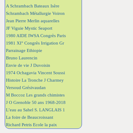
A Schrambach Bateaux Isère
Schrambach Métallurgie Voiron
Jean Pierre Merlin aquarelles
JF Viguie Mystic Seaport
1980 AIDE IWSA Congrès Paris
1981 XI° Congrès Irrigation Gr
Parrainage Ethiopie
Bruno Laurencin
Envie de vie J Duvoisin
1974 Ochagavia Vincent Soussi
Histoire La Tronche J Charmey
Versoud Grésivaudan
M Boccoz Les grands chimistes
J O Grenoble 50 ans 1968-2018
L’eau au Sahel S. LANGLAIS 1
La foire de Beaucroissant
Richard Petris Ecole la paix