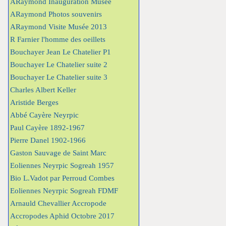
ARaymond Inauguration Musée
ARaymond Photos souvenirs
ARaymond Visite Musée 2013
R Farnier l'homme des oeillets
Bouchayer Jean Le Chatelier P1
Bouchayer Le Chatelier suite 2
Bouchayer Le Chatelier suite 3
Charles Albert Keller
Aristide Berges
Abbé Cayère Neyrpic
Paul Cayère 1892-1967
Pierre Danel 1902-1966
Gaston Sauvage de Saint Marc
Eoliennes Neyrpic Sogreah 1957
Bio L.Vadot par Perroud Combes
Eoliennes Neyrpic Sogreah FDMF
Arnauld Chevallier Accropode
Accropodes Aphid Octobre 2017