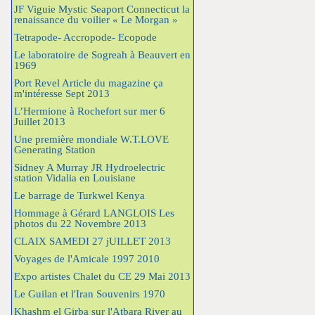
JF Viguie Mystic Seaport Connecticut la
renaissance du voilier « Le Morgan »
Tetrapode- Accropode- Ecopode
Le laboratoire de Sogreah à Beauvert en
1969
Port Revel Article du magazine ça
m'intéresse Sept 2013
L’Hermione à Rochefort sur mer 6
Juillet 2013
Une première mondiale W.T.LOVE
Generating Station
Sidney A Murray JR Hydroelectric
station Vidalia en Louisiane
Le barrage de Turkwel Kenya
Hommage à Gérard LANGLOIS Les
photos du 22 Novembre 2013
CLAIX SAMEDI 27 jUILLET 2013
Voyages de l'Amicale 1997 2010
Expo artistes Chalet du CE 29 Mai 2013
Le Guilan et l'Iran Souvenirs 1970
Khashm el Girba sur l'Atbara River au