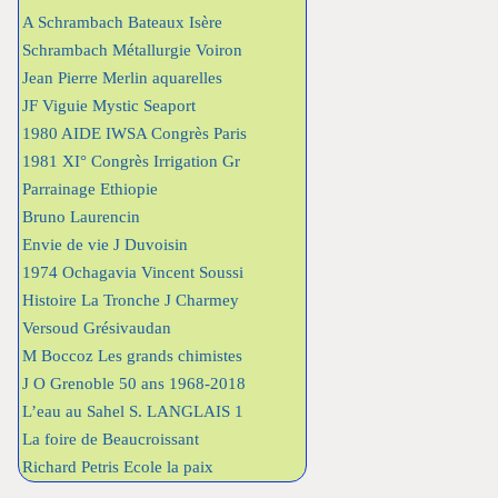
A Schrambach Bateaux Isère
Schrambach Métallurgie Voiron
Jean Pierre Merlin aquarelles
JF Viguie Mystic Seaport
1980 AIDE IWSA Congrès Paris
1981 XI° Congrès Irrigation Gr
Parrainage Ethiopie
Bruno Laurencin
Envie de vie J Duvoisin
1974 Ochagavia Vincent Soussi
Histoire La Tronche J Charmey
Versoud Grésivaudan
M Boccoz Les grands chimistes
J O Grenoble 50 ans 1968-2018
L’eau au Sahel S. LANGLAIS 1
La foire de Beaucroissant
Richard Petris Ecole la paix