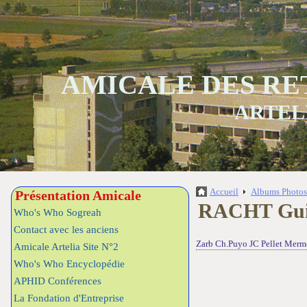
AMICALE DES RE
ARTEL
Accueil
Albums Photo
Présentation Amicale
RACHT Guil
Who's Who Sogreah
Contact avec les anciens
Zarb Ch.Puyo JC Pellet Mer
Amicale Artelia Site N°2
Who's Who Encyclopédie
APHID Conférences
La Fondation d'Entreprise