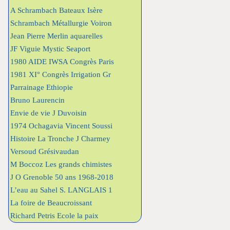
A Schrambach Bateaux Isère
Schrambach Métallurgie Voiron
Jean Pierre Merlin aquarelles
JF Viguie Mystic Seaport
1980 AIDE IWSA Congrès Paris
1981 XI° Congrès Irrigation Gr
Parrainage Ethiopie
Bruno Laurencin
Envie de vie J Duvoisin
1974 Ochagavia Vincent Soussi
Histoire La Tronche J Charmey
Versoud Grésivaudan
M Boccoz Les grands chimistes
J O Grenoble 50 ans 1968-2018
L’eau au Sahel S. LANGLAIS 1
La foire de Beaucroissant
Richard Petris Ecole la paix