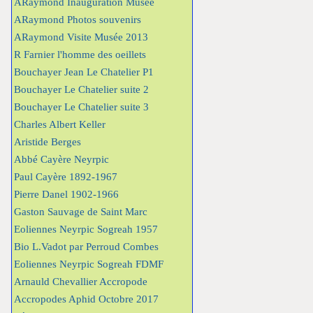
ARaymond Inauguration Musée
ARaymond Photos souvenirs
ARaymond Visite Musée 2013
R Farnier l'homme des oeillets
Bouchayer Jean Le Chatelier P1
Bouchayer Le Chatelier suite 2
Bouchayer Le Chatelier suite 3
Charles Albert Keller
Aristide Berges
Abbé Cayère Neyrpic
Paul Cayère 1892-1967
Pierre Danel 1902-1966
Gaston Sauvage de Saint Marc
Eoliennes Neyrpic Sogreah 1957
Bio L.Vadot par Perroud Combes
Eoliennes Neyrpic Sogreah FDMF
Arnauld Chevallier Accropode
Accropodes Aphid Octobre 2017