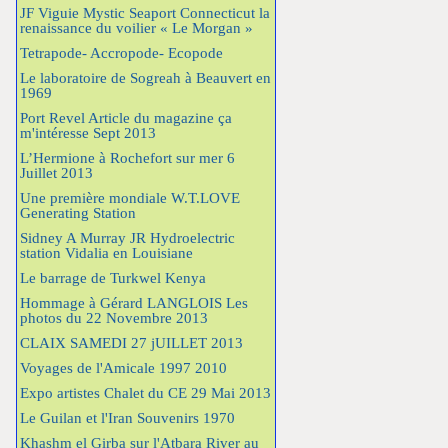
JF Viguie Mystic Seaport Connecticut la
renaissance du voilier « Le Morgan »
Tetrapode- Accropode- Ecopode
Le laboratoire de Sogreah à Beauvert en
1969
Port Revel Article du magazine ça
m'intéresse Sept 2013
L’Hermione à Rochefort sur mer 6
Juillet 2013
Une première mondiale W.T.LOVE
Generating Station
Sidney A Murray JR Hydroelectric
station Vidalia en Louisiane
Le barrage de Turkwel Kenya
Hommage à Gérard LANGLOIS Les
photos du 22 Novembre 2013
CLAIX SAMEDI 27 jUILLET 2013
Voyages de l'Amicale 1997 2010
Expo artistes Chalet du CE 29 Mai 2013
Le Guilan et l'Iran Souvenirs 1970
Khashm el Girba sur l'Atbara River au