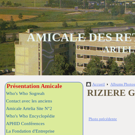
AMICALE DES RE
ARTEL
Accueil
Albums Photo
Présentation Amicale
RIZIERE 
Who's Who Sogreah
Contact avec les anciens
Amicale Artelia Site N°2
Who's Who Encyclopédie
Photo précédente
APHID Conférences
La Fondation d'Entreprise